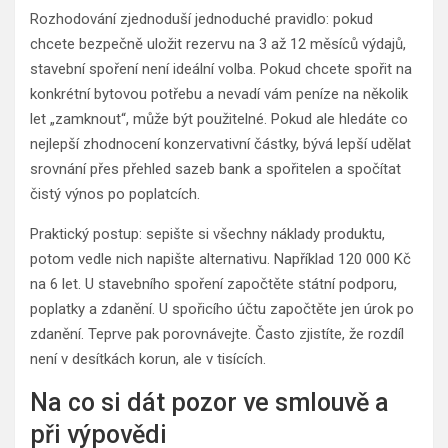
Rozhodování zjednoduší jednoduché pravidlo: pokud
chcete bezpečně uložit rezervu na 3 až 12 měsíců výdajů,
stavební spoření není ideální volba. Pokud chcete spořit na
konkrétní bytovou potřebu a nevadí vám peníze na několik
let „zamknout“, může být použitelné. Pokud ale hledáte co
nejlepší zhodnocení konzervativní částky, bývá lepší udělat
srovnání přes přehled sazeb bank a spořitelen a spočítat
čistý výnos po poplatcích.
Praktický postup: sepište si všechny náklady produktu,
potom vedle nich napište alternativu. Například 120 000 Kč
na 6 let. U stavebního spoření započtěte státní podporu,
poplatky a zdanění. U spořicího účtu započtěte jen úrok po
zdanění. Teprve pak porovnávejte. Často zjistíte, že rozdíl
není v desítkách korun, ale v tisících.
Na co si dát pozor ve smlouvě a
při výpovědi