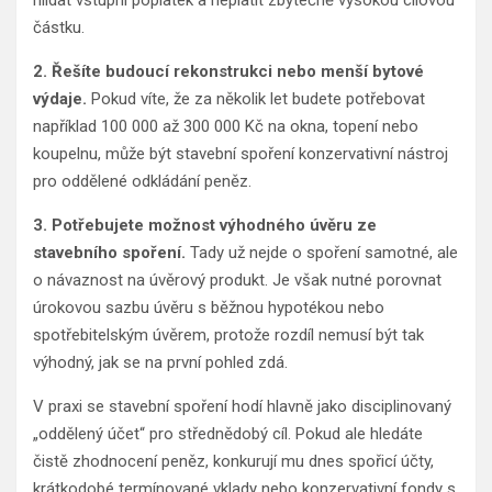
hlídat vstupní poplatek a neplatit zbytečně vysokou cílovou
částku.
2. Řešíte budoucí rekonstrukci nebo menší bytové
výdaje.
Pokud víte, že za několik let budete potřebovat
například 100 000 až 300 000 Kč na okna, topení nebo
koupelnu, může být stavební spoření konzervativní nástroj
pro oddělené odkládání peněz.
3. Potřebujete možnost výhodného úvěru ze
stavebního spoření.
Tady už nejde o spoření samotné, ale
o návaznost na úvěrový produkt. Je však nutné porovnat
úrokovou sazbu úvěru s běžnou hypotékou nebo
spotřebitelským úvěrem, protože rozdíl nemusí být tak
výhodný, jak se na první pohled zdá.
V praxi se stavební spoření hodí hlavně jako disciplinovaný
„oddělený účet“ pro střednědobý cíl. Pokud ale hledáte
čistě zhodnocení peněz, konkurují mu dnes spořicí účty,
krátkodobé termínované vklady nebo konzervativní fondy s