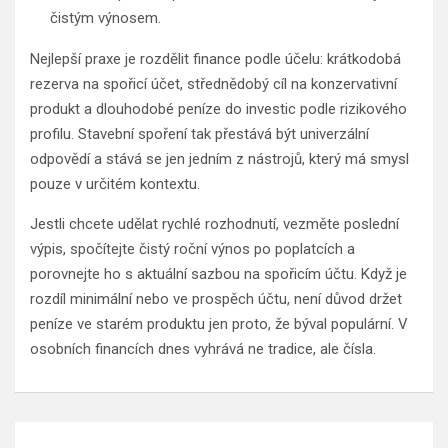
čistým výnosem.
Nejlepší praxe je rozdělit finance podle účelu: krátkodobá
rezerva na spořicí účet, střednědobý cíl na konzervativní
produkt a dlouhodobé peníze do investic podle rizikového
profilu. Stavební spoření tak přestává být univerzální
odpovědí a stává se jen jedním z nástrojů, který má smysl
pouze v určitém kontextu.
Jestli chcete udělat rychlé rozhodnutí, vezměte poslední
výpis, spočítejte čistý roční výnos po poplatcích a
porovnejte ho s aktuální sazbou na spořicím účtu. Když je
rozdíl minimální nebo ve prospěch účtu, není důvod držet
peníze ve starém produktu jen proto, že býval populární. V
osobních financích dnes vyhrává ne tradice, ale čísla.