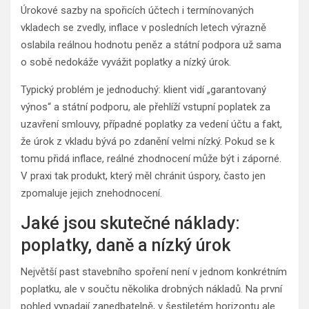
Úrokové sazby na spořicích účtech i termínovaných
vkladech se zvedly, inflace v posledních letech výrazně
oslabila reálnou hodnotu peněz a státní podpora už sama
o sobě nedokáže vyvážit poplatky a nízký úrok.
Typický problém je jednoduchý: klient vidí „garantovaný
výnos“ a státní podporu, ale přehlíží vstupní poplatek za
uzavření smlouvy, případné poplatky za vedení účtu a fakt,
že úrok z vkladu bývá po zdanění velmi nízký. Pokud se k
tomu přidá inflace, reálné zhodnocení může být i záporné.
V praxi tak produkt, který měl chránit úspory, často jen
zpomaluje jejich znehodnocení.
Jaké jsou skutečné náklady:
poplatky, daně a nízký úrok
Největší past stavebního spoření není v jednom konkrétním
poplatku, ale v součtu několika drobných nákladů. Na první
pohled vypadají zanedbatelně, v šestiletém horizontu ale