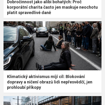
Dobročinnost jako alibi bohatých: Proč
korporátní charita často jen maskuje neochotu
platit spravedlivé daně
Klimatický aktivismus míjí cíl: Blokování
dopravy a ničení obrazů lidi nepřesvědčí, jen
prohloubí příkopy