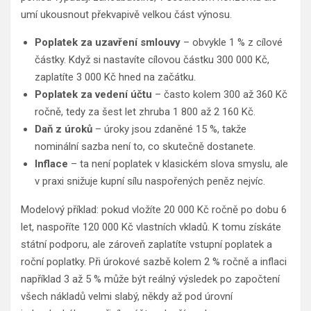
umí ukousnout překvapivě velkou část výnosu.
Poplatek za uzavření smlouvy
– obvykle 1 % z cílové
částky. Když si nastavíte cílovou částku 300 000 Kč,
zaplatíte 3 000 Kč hned na začátku.
Poplatek za vedení účtu
– často kolem 300 až 360 Kč
ročně, tedy za šest let zhruba 1 800 až 2 160 Kč.
Daň z úroků
– úroky jsou zdaněné 15 %, takže
nominální sazba není to, co skutečně dostanete.
Inflace
– ta není poplatek v klasickém slova smyslu, ale
v praxi snižuje kupní sílu naspořených peněz nejvíc.
Modelový příklad: pokud vložíte 20 000 Kč ročně po dobu 6
let, naspoříte 120 000 Kč vlastních vkladů. K tomu získáte
státní podporu, ale zároveň zaplatíte vstupní poplatek a
roční poplatky. Při úrokové sazbě kolem 2 % ročně a inflaci
například 3 až 5 % může být reálný výsledek po započtení
všech nákladů velmi slabý, někdy až pod úrovní