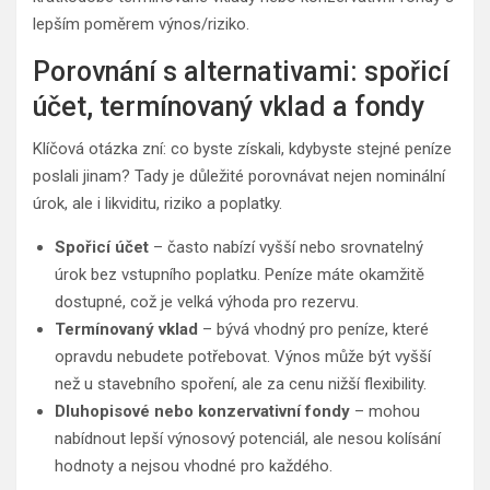
lepším poměrem výnos/riziko.
Porovnání s alternativami: spořicí
účet, termínovaný vklad a fondy
Klíčová otázka zní: co byste získali, kdybyste stejné peníze
poslali jinam? Tady je důležité porovnávat nejen nominální
úrok, ale i likviditu, riziko a poplatky.
Spořicí účet
– často nabízí vyšší nebo srovnatelný
úrok bez vstupního poplatku. Peníze máte okamžitě
dostupné, což je velká výhoda pro rezervu.
Termínovaný vklad
– bývá vhodný pro peníze, které
opravdu nebudete potřebovat. Výnos může být vyšší
než u stavebního spoření, ale za cenu nižší flexibility.
Dluhopisové nebo konzervativní fondy
– mohou
nabídnout lepší výnosový potenciál, ale nesou kolísání
hodnoty a nejsou vhodné pro každého.