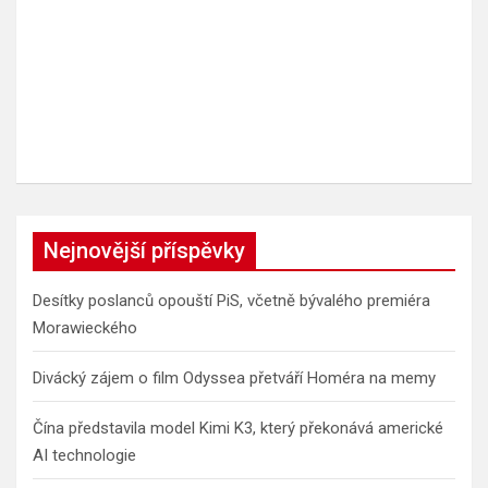
Nejnovější příspěvky
Desítky poslanců opouští PiS, včetně bývalého premiéra
Morawieckého
Divácký zájem o film Odyssea přetváří Homéra na memy
Čína představila model Kimi K3, který překonává americké
AI technologie