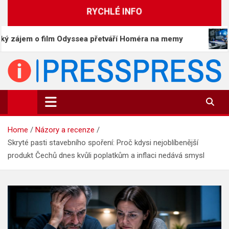
Skip
RYCHLÉ INFO
to
content
ilm Odyssea přetváří Homéra na memy
Čína předsta
PressPress.cz
Vaše zprávy v souvislostech
Home
Názory a recenze
Skryté pasti stavebního spoření: Proč kdysi nejoblíbenější
produkt Čechů dnes kvůli poplatkům a inflaci nedává smysl