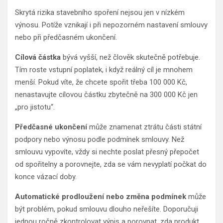
Skrytá rizika stavebního spoření nejsou jen v nízkém
výnosu. Potíže vznikají i při nepozorném nastavení smlouvy
nebo při předčasném ukončení.
Cílová částka
bývá vyšší, než člověk skutečně potřebuje.
Tím roste vstupní poplatek, i když reálný cíl je mnohem
menší. Pokud víte, že chcete spořit třeba 100 000 Kč,
nenastavujte cílovou částku zbytečně na 300 000 Kč jen
„pro jistotu“.
Předčasné ukončení
může znamenat ztrátu části státní
podpory nebo výnosu podle podmínek smlouvy. Než
smlouvu vypovíte, vždy si nechte poslat přesný přepočet
od spořitelny a porovnejte, zda se vám nevyplatí počkat do
konce vázací doby.
Automatické prodloužení nebo změna podmínek
může
být problém, pokud smlouvu dlouho neřešíte. Doporučuji
jednou ročně zkontrolovat výpis a porovnat, zda produkt