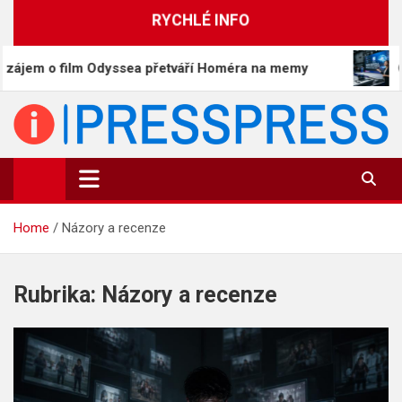
Skip
RYCHLÉ INFO
to
content
lm Odyssea přetváří Homéra na memy
Čína předsta
PressPress.cz
Vaše zprávy v souvislostech
Home
Názory a recenze
Rubrika:
Názory a recenze