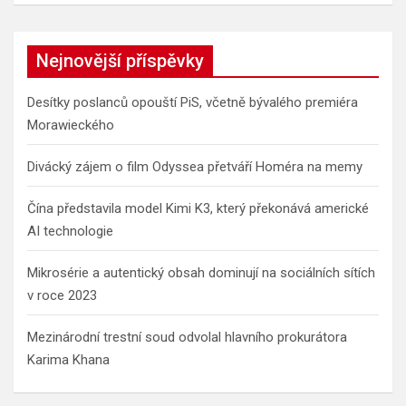
Nejnovější příspěvky
Desítky poslanců opouští PiS, včetně bývalého premiéra
Morawieckého
Divácký zájem o film Odyssea přetváří Homéra na memy
Čína představila model Kimi K3, který překonává americké
AI technologie
Mikrosérie a autentický obsah dominují na sociálních sítích
v roce 2023
Mezinárodní trestní soud odvolal hlavního prokurátora
Karima Khana