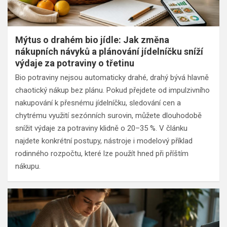
Mýtus o drahém bio jídle: Jak změna
nákupních návyků a plánování jídelníčku sníží
výdaje za potraviny o třetinu
Bio potraviny nejsou automaticky drahé, drahý bývá hlavně
chaotický nákup bez plánu. Pokud přejdete od impulzivního
nakupování k přesnému jídelníčku, sledování cen a
chytrému využití sezónních surovin, můžete dlouhodobě
snížit výdaje za potraviny klidně o 20–35 %. V článku
najdete konkrétní postupy, nástroje i modelový příklad
rodinného rozpočtu, které lze použít hned při příštím
nákupu.