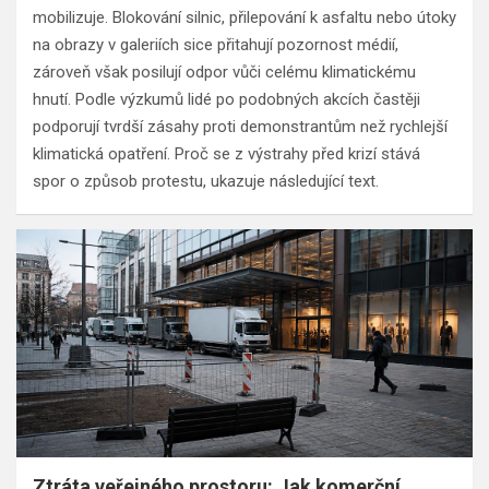
mobilizuje. Blokování silnic, přilepování k asfaltu nebo útoky
na obrazy v galeriích sice přitahují pozornost médií,
zároveň však posilují odpor vůči celému klimatickému
hnutí. Podle výzkumů lidé po podobných akcích častěji
podporují tvrdší zásahy proti demonstrantům než rychlejší
klimatická opatření. Proč se z výstrahy před krizí stává
spor o způsob protestu, ukazuje následující text.
Ztráta veřejného prostoru: Jak komerční