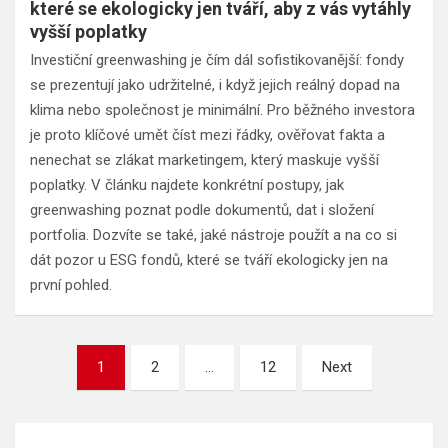
které se ekologicky jen tváří, aby z vás vytáhly
vyšší poplatky
Investiční greenwashing je čím dál sofistikovanější: fondy
se prezentují jako udržitelné, i když jejich reálný dopad na
klima nebo společnost je minimální. Pro běžného investora
je proto klíčové umět číst mezi řádky, ověřovat fakta a
nenechat se zlákat marketingem, který maskuje vyšší
poplatky. V článku najdete konkrétní postupy, jak
greenwashing poznat podle dokumentů, dat i složení
portfolia. Dozvíte se také, jaké nástroje použít a na co si
dát pozor u ESG fondů, které se tváří ekologicky jen na
první pohled.
Stránkování
1
2
…
12
Next
příspěvků