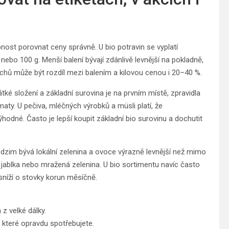
st porovnat ceny správně. U bio potravin se vyplatí
 nebo 100 g. Menší balení bývají zdánlivě levnější na pokladně,
echů může být rozdíl mezi balením a kilovou cenou i 20–40 %.
tké složení a základní surovina je na prvním místě, zpravidla
maty. U pečiva, mléčných výrobků a müsli platí, že
dné. Často je lepší koupit základní bio surovinu a dochutit
odzim bývá lokální zelenina a ovoce výrazně levnější než mimo
, jablka nebo mražená zelenina. U bio sortimentu navíc často
 sníží o stovky korun měsíčně.
z velké dálky.
n, které opravdu spotřebujete.