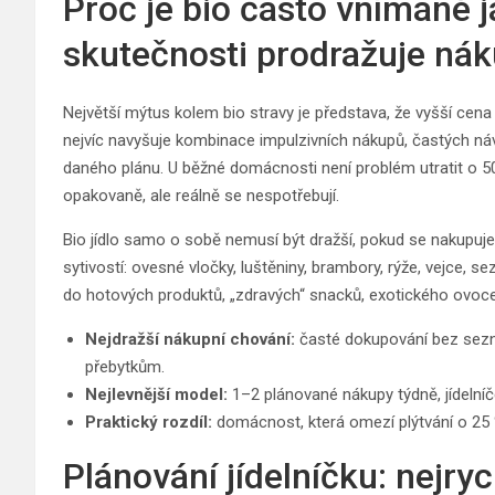
Proč je bio často vnímané j
skutečnosti prodražuje ná
Největší mýtus kolem bio stravy je představa, že vyšší cen
nejvíc navyšuje kombinace impulzivních nákupů, častých náv
daného plánu. U běžné domácnosti není problém utratit o 50
opakovaně, ale reálně se nespotřebují.
Bio jídlo samo o sobě nemusí být dražší, pokud se nakupuje 
sytivostí: ovesné vločky, luštěniny, brambory, rýže, vejce, s
do hotových produktů, „zdravých“ snacků, exotického ovoc
Nejdražší nákupní chování:
časté dokupování bez sezna
přebytkům.
Nejlevnější model:
1–2 plánované nákupy týdně, jídelníč
Praktický rozdíl:
domácnost, která omezí plýtvání o 25 %
Plánování jídelníčku: nejry