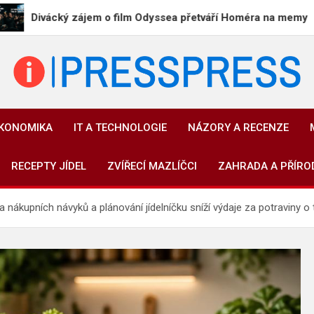
ký zájem o film Odyssea přetváří Homéra na memy
PressPress.cz
Vaše zprávy v souvislostech
EKONOMIKA
IT A TECHNOLOGIE
NÁZORY A RECENZE
RECEPTY JÍDEL
ZVÍŘECÍ MAZLÍČCI
ZAHRADA A PŘÍRO
 nákupních návyků a plánování jídelníčku sníží výdaje za potraviny o 