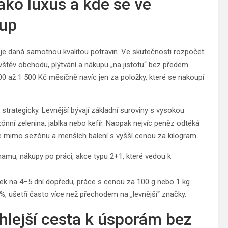
ako luxus a kde se ve
kup
a je daná samotnou kvalitou potravin. Ve skutečnosti rozpočet
štěv obchodu, plýtvání a nákupu „na jistotu“ bez předem
0 až 1 500 Kč měsíčně navíc jen za položky, které se nakoupí
strategicky. Levnější bývají základní suroviny s vysokou
ezónní zelenina, jablka nebo kefír. Naopak nejvíc peněz odtéká
e mimo sezónu a menších balení s vyšší cenou za kilogram.
mu, nákupy po práci, akce typu 2+1, které vedou k
ek na 4–5 dní dopředu, práce s cenou za 100 g nebo 1 kg.
, ušetří často více než přechodem na „levnější“ značky.
chlejší cesta k úsporám bez