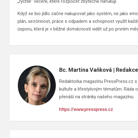
„rychlé“ večeře, které rozpočet zbytečně nafukují.
Když se bio jídlo začne nakupovat jako systém, ne jako em
plán, sezónnost, práce s odpadem a schopnost využít každo
úsporu, která je v běžné domácnosti vidět už po prvním měs
Bc. Martina Vaňková | Redakce
Redaktorka magazínu PressPress.cz s ci
kultuře a lifestylovým tématům. Ráda ob
přenáší na stránky našeho magazínu.
https://www.presspress.cz
Navigace