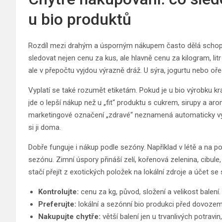
u bio produktů
Rozdíl mezi drahým a úsporným nákupem často dělá schopno
sledovat nejen cenu za kus, ale hlavně cenu za kilogram, litr
ale v přepočtu vyjdou výrazně dráž. U sýra, jogurtu nebo oř
Vyplatí se také rozumět etiketám. Pokud je u bio výrobku krá
jde o lepší nákup než u „fit“ produktu s cukrem, sirupy a aro
marketingové označení „zdravé“ neznamená automaticky výho
si ji doma.
Dobře funguje i nákup podle sezóny. Například v létě a na p
sezónu. Zimní úspory přináší zelí, kořenová zelenina, cibule
stačí přejít z exotických položek na lokální zdroje a účet se
Kontrolujte:
cenu za kg, původ, složení a velikost balení.
Preferujte:
lokální a sezónní bio produkci před dovozem 
Nakupujte chytře:
větší balení jen u trvanlivých potravi