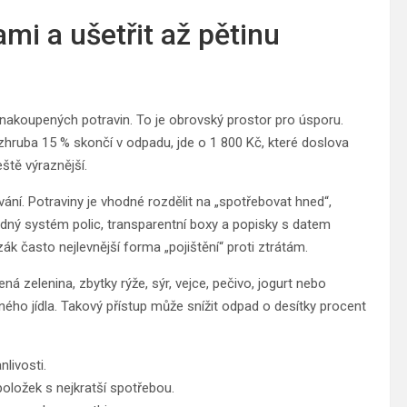
ami a ušetřit až pětinu
akoupených potravin. To je obrovský prostor pro úsporu.
hruba 15 % skončí v odpadu, jde o 1 800 Kč, které doslova
ště výraznější.
vání. Potraviny je vhodné rozdělit na „spotřebovat hned“,
dný systém polic, transparentní boxy a popisky s datem
ák často nejlevnější forma „pojištění“ proti ztrátám.
ná zelenina, zbytky rýže, sýr, vejce, pečivo, jogurt nebo
aného jídla. Takový přístup může snížit odpad o desítky procent
nlivosti.
položek s nejkratší spotřebou.