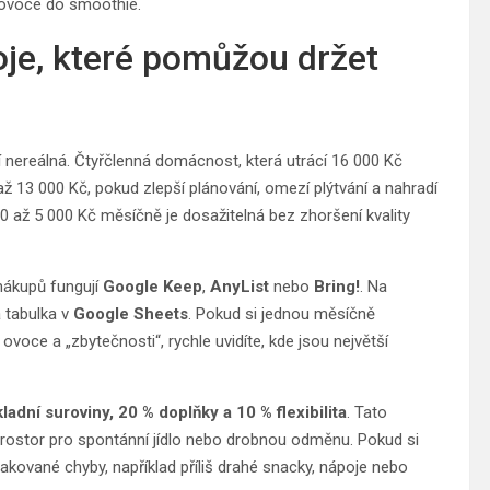
é ovoce do smoothie.
oje, které pomůžou držet
í nereálná. Čtyřčlenná domácnost, která utrácí 16 000 Kč
ž 13 000 Kč, pokud zlepší plánování, omezí plýtvání a nahradí
 až 5 000 Kč měsíčně je dosažitelná bez zhoršení kvality
nákupů fungují
Google Keep
,
AnyList
nebo
Bring!
. Na
 tabulka v
Google Sheets
. Pokud si jednou měsíčně
ovoce a „zbytečnosti“, rychle uvidíte, kde jsou největší
ladní suroviny, 20 % doplňky a 10 % flexibilita
. Tato
prostor pro spontánní jídlo nebo drobnou odměnu. Pokud si
akované chyby, například příliš drahé snacky, nápoje nebo