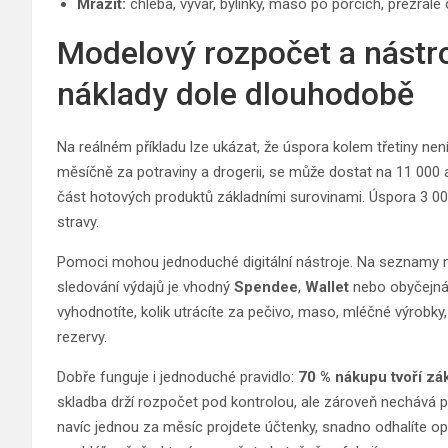
Mrazit:
chleba, vývar, bylinky, maso po porcích, přezrál
Modelový rozpočet a nástr
náklady dole dlouhodobě
Na reálném příkladu lze ukázat, že úspora kolem třetiny nen
měsíčně za potraviny a drogerii, se může dostat na 11 000 a
část hotových produktů základními surovinami. Úspora 3 000
stravy.
Pomoci mohou jednoduché digitální nástroje. Na seznamy 
sledování výdajů je vhodný
Spendee
,
Wallet
nebo obyčejná
vyhodnotíte, kolik utrácíte za pečivo, maso, mléčné výrobky, 
rezervy.
Dobře funguje i jednoduché pravidlo:
70 % nákupu tvoří zák
skladba drží rozpočet pod kontrolou, ale zároveň nechává 
navíc jednou za měsíc projdete účtenky, snadno odhalíte op