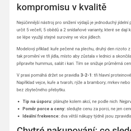
kompromisu v kvalitě
Nejúčinnější nástroj pro snížení výdajů je jednoduchý jídelní p
určit 5 večeří, 5 obědů a 2 snídaňové varianty, které se da
se lépe využijí stejné suroviny ve více jídlech.
Modelový příklad: kuře pečené na plechu, druhý den rizoto z 
tak promění ve tři jídla, místo aby zůstala v lednici a skonči
připravíte hummus, salát i kari. Tím se snižuje průměrná cen
V praxi pomáhá držet se pravidla
3-2-1
: tři hlavní proteino
Například vejce, kuře a tvaroh; rýže a brambory; mrkev nebo
bez zbytečného přebytku.
Tip na úsporu:
plánujte kolem akcí, ne podle nich. Nejpr
Poměr porce a ceny:
sledujte cenu za porci, ne jen cenu
Ideální frekvence:
dva větší nákupy týdně jsou zpravidla
Chytré nakupování: co sledo