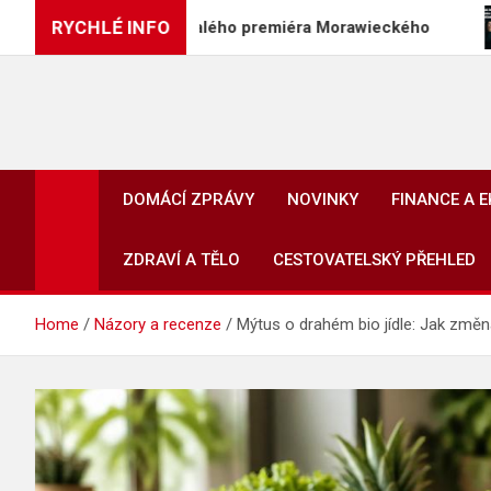
Skip
RYCHLÉ INFO
iS, včetně bývalého premiéra Morawieckého
Divác
to
content
DOMÁCÍ ZPRÁVY
NOVINKY
FINANCE A 
ZDRAVÍ A TĚLO
CESTOVATELSKÝ PŘEHLED
Home
Názory a recenze
Mýtus o drahém bio jídle: Jak změna