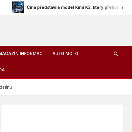
Čína představila model Kimi K3, který překonává americké AI t
MAGAZÍN INFORMACÍ
AUTO MOTO
DA
třetinu