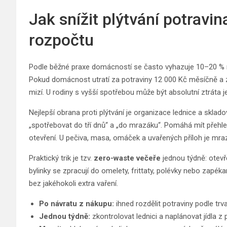
Jak snížit plýtvání potravin
rozpočtu
Podle běžné praxe domácností se často vyhazuje 10–20 % n
Pokud domácnost utratí za potraviny 12 000 Kč měsíčně a z
mizí. U rodiny s vyšší spotřebou může být absolutní ztráta je
Nejlepší obrana proti plýtvání je organizace lednice a sklado
„spotřebovat do tří dnů“ a „do mrazáku“. Pomáhá mít přehle
otevření. U pečiva, masa, omáček a uvařených příloh je mraz
Praktický trik je tzv.
zero-waste večeře
jednou týdně: otevře
bylinky se zpracují do omelety, frittaty, polévky nebo zapék
bez jakéhokoli extra vaření.
Po návratu z nákupu:
ihned rozdělit potraviny podle trva
Jednou týdně:
zkontrolovat lednici a naplánovat jídla z 