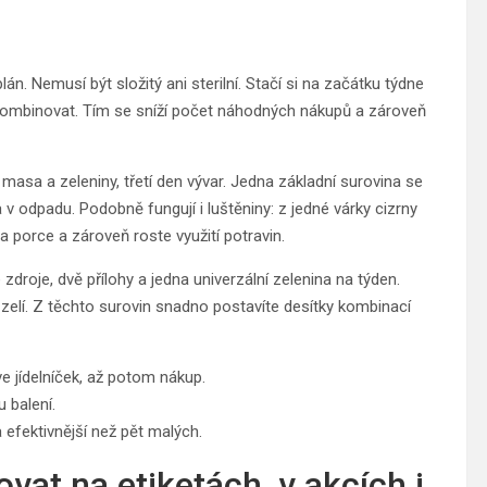
lán. Nemusí být složitý ani sterilní. Stačí si na začátku týdne
jí kombinovat. Tím se sníží počet náhodných nákupů a zároveň
masa a zeleniny, třetí den vývar. Jedna základní surovina se
la v odpadu. Podobně fungují i luštěniny: z jedné várky cizrny
a porce a zároveň roste využití potravin.
vé zdroje, dvě přílohy a jedna univerzální zelenina na týden.
 zelí. Z těchto surovin snadno postavíte desítky kombinací
ve jídelníček, až potom nákup.
 balení.
 efektivnější než pět malých.
vat na etiketách, v akcích i