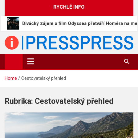
Skip
RYCHLÉ INFO
to
content
vácký zájem o film Odyssea přetváří Homéra na memy
PressPress.cz
Vaše zprávy v souvislostech
Home
Cestovatelský přehled
Rubrika:
Cestovatelský přehled