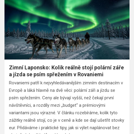
Zimní Laponsko: Kolik reálně stojí polární záře
a jízda se psím spřežením v Rovaniemi
Rovaniemi patří k nejvyhledávanějším zimním destinacím v
Evropě a láká hlavně na dvě věci: polární záři a jízdu se
psím spřežením. Ceny ale bývají vyšší, než čekají první
návštěvníci, a rozdíly mezi „budget“ a prémiovými
variantami jsou výrazné. V článku rozebíráme, kolik tyto
zážitky reálně stojí, co je v ceně a kde se dají ušetřit stovky
eur. Přidáváme i praktické tipy, jak si výlet naplánovat bez