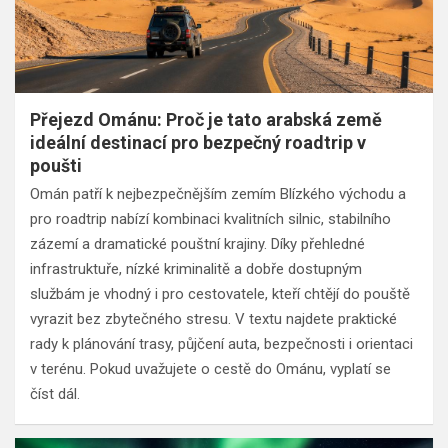
Přejezd Ománu: Proč je tato arabská země
ideální destinací pro bezpečný roadtrip v
poušti
Omán patří k nejbezpečnějším zemím Blízkého východu a
pro roadtrip nabízí kombinaci kvalitních silnic, stabilního
zázemí a dramatické pouštní krajiny. Díky přehledné
infrastruktuře, nízké kriminalitě a dobře dostupným
službám je vhodný i pro cestovatele, kteří chtějí do pouště
vyrazit bez zbytečného stresu. V textu najdete praktické
rady k plánování trasy, půjčení auta, bezpečnosti i orientaci
v terénu. Pokud uvažujete o cestě do Ománu, vyplatí se
číst dál.