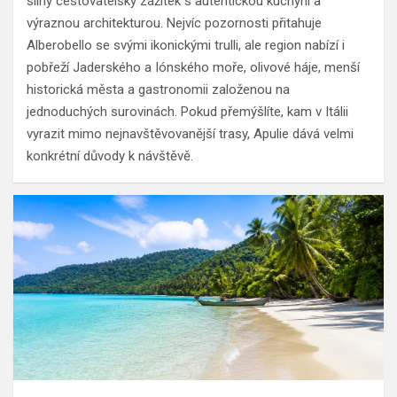
silný cestovatelský zážitek s autentickou kuchyní a
výraznou architekturou. Nejvíc pozornosti přitahuje
Alberobello se svými ikonickými trulli, ale region nabízí i
pobřeží Jaderského a Iónského moře, olivové háje, menší
historická města a gastronomii založenou na
jednoduchých surovinách. Pokud přemýšlíte, kam v Itálii
vyrazit mimo nejnavštěvovanější trasy, Apulie dává velmi
konkrétní důvody k návštěvě.