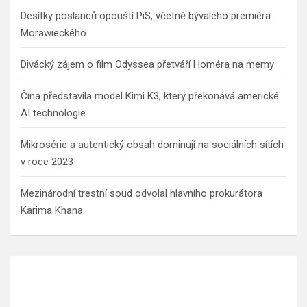
Desítky poslanců opouští PiS, včetně bývalého premiéra
Morawieckého
Divácký zájem o film Odyssea přetváří Homéra na memy
Čína představila model Kimi K3, který překonává americké
AI technologie
Mikrosérie a autentický obsah dominují na sociálních sítích
v roce 2023
Mezinárodní trestní soud odvolal hlavního prokurátora
Karima Khana