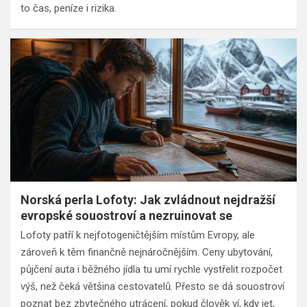
to čas, peníze i rizika.
Norská perla Lofoty: Jak zvládnout nejdražší
evropské souostroví a nezruinovat se
Lofoty patří k nejfotogeničtějším místům Evropy, ale
zároveň k těm finančně nejnáročnějším. Ceny ubytování,
půjčení auta i běžného jídla tu umí rychle vystřelit rozpočet
výš, než čeká většina cestovatelů. Přesto se dá souostroví
poznat bez zbytečného utrácení, pokud člověk ví, kdy jet,