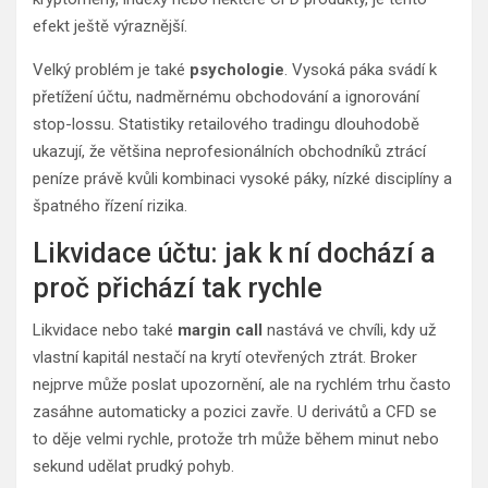
efekt ještě výraznější.
Velký problém je také
psychologie
. Vysoká páka svádí k
přetížení účtu, nadměrnému obchodování a ignorování
stop-lossu. Statistiky retailového tradingu dlouhodobě
ukazují, že většina neprofesionálních obchodníků ztrácí
peníze právě kvůli kombinaci vysoké páky, nízké disciplíny a
špatného řízení rizika.
Likvidace účtu: jak k ní dochází a
proč přichází tak rychle
Likvidace nebo také
margin call
nastává ve chvíli, kdy už
vlastní kapitál nestačí na krytí otevřených ztrát. Broker
nejprve může poslat upozornění, ale na rychlém trhu často
zasáhne automaticky a pozici zavře. U derivátů a CFD se
to děje velmi rychle, protože trh může během minut nebo
sekund udělat prudký pohyb.