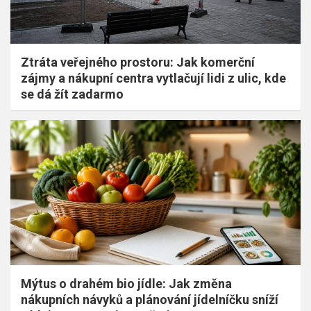
Ztráta veřejného prostoru: Jak komerční
zájmy a nákupní centra vytlačují lidi z ulic, kde
se dá žít zadarmo
Mýtus o drahém bio jídle: Jak změna
nákupních návyků a plánování jídelníčku sníží