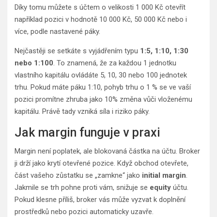
Díky tomu můžete s účtem o velikosti 1 000 Kč otevřít
například pozici v hodnotě 10 000 Kč, 50 000 Kč nebo i
více, podle nastavené páky.
Nejčastěji se setkáte s vyjádřením typu
1:5, 1:10, 1:30
nebo 1:100
. To znamená, že za každou 1 jednotku
vlastního kapitálu ovládáte 5, 10, 30 nebo 100 jednotek
trhu. Pokud máte páku 1:10, pohyb trhu o 1 % se ve vaší
pozici promítne zhruba jako 10% změna vůči vloženému
kapitálu. Právě tady vzniká síla i riziko páky.
Jak margin funguje v praxi
Margin není poplatek, ale blokovaná částka na účtu. Broker
ji drží jako krytí otevřené pozice. Když obchod otevřete,
část vašeho zůstatku se „zamkne“ jako
initial margin
.
Jakmile se trh pohne proti vám, snižuje se
equity
účtu.
Pokud klesne příliš, broker vás může vyzvat k doplnění
prostředků nebo pozici automaticky uzavře.