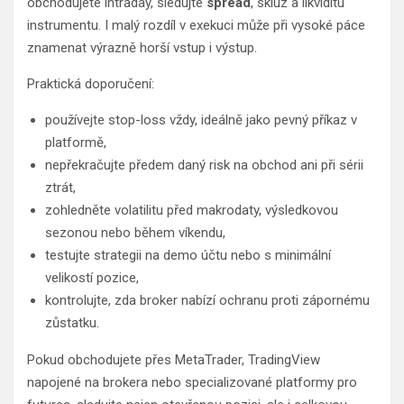
obchodujete intraday, sledujte
spread
, skluz a likviditu
instrumentu. I malý rozdíl v exekuci může při vysoké páce
znamenat výrazně horší vstup i výstup.
Praktická doporučení:
používejte stop-loss vždy, ideálně jako pevný příkaz v
platformě,
nepřekračujte předem daný risk na obchod ani při sérii
ztrát,
zohledněte volatilitu před makrodaty, výsledkovou
sezonou nebo během víkendu,
testujte strategii na demo účtu nebo s minimální
velikostí pozice,
kontrolujte, zda broker nabízí ochranu proti zápornému
zůstatku.
Pokud obchodujete přes MetaTrader, TradingView
napojené na brokera nebo specializované platformy pro