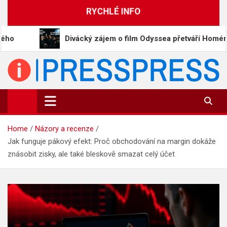
Skip
RYCHLÉ INFO
to
content
Divácký zájem o film Odyssea přetváří Homéra na memy
PressPress.cz
Vaše zprávy v souvislostech
Home
Názory a recenze
Jak funguje pákový efekt: Proč obchodování na margin dokáže
znásobit zisky, ale také bleskově smazat celý účet