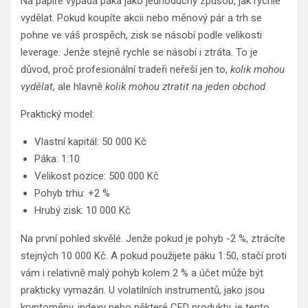
Na papíře vypadá páka jako jednoduchý způsob, jak rychle
vydělat. Pokud koupíte akcii nebo měnový pár a trh se
pohne ve váš prospěch, zisk se násobí podle velikosti
leverage. Jenže stejně rychle se násobí i ztráta. To je
důvod, proč profesionální tradeři neřeší jen to,
kolik mohou
vydělat
, ale hlavně
kolik mohou ztratit na jeden obchod
.
Praktický model:
Vlastní kapitál: 50 000 Kč
Páka: 1:10
Velikost pozice: 500 000 Kč
Pohyb trhu: +2 %
Hrubý zisk: 10 000 Kč
Na první pohled skvělé. Jenže pokud je pohyb -2 %, ztrácíte
stejných 10 000 Kč. A pokud použijete páku 1:50, stačí proti
vám i relativně malý pohyb kolem 2 % a účet může být
prakticky vymazán. U volatilních instrumentů, jako jsou
kryptoměny, indexy nebo některé CFD produkty, je tento