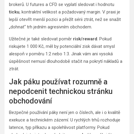
brokerů. U futures a CFD se vyplatí sledovat i hodnotu
ticku
, kontraktní velikost a požadovaný margin. V praxi je
lepší otevřít menší pozici a přežít sérii ztrát, než se snažit
„dohnat“ trh jedním agresivním obchodem.
Užitečné je také sledovat poměr
risk/reward
. Pokud
riskujete 1 000 Kč, měl by potenciální zisk dávat smysl
alespoň v poměru 1:2 nebo 1:3. Jinak vám ani vysoká
úspěšnost nemusí dlouhodobě stačit na pokrytí nákladů a
ztrát.
Jak páku používat rozumně a
nepodcenit technickou stránku
obchodování
Bezpečné používání páky není jen o číslech, ale i o kvalitě
exekuce a technickém zázemí. U rychlých trhů rozhoduje
latence, typ příkazu a spolehlivost platformy. Pokud