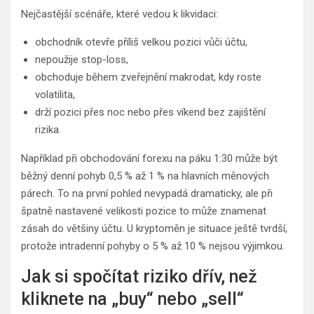
Nejčastější scénáře, které vedou k likvidaci:
obchodník otevře příliš velkou pozici vůči účtu,
nepoužije stop-loss,
obchoduje během zveřejnění makrodat, kdy roste
volatilita,
drží pozici přes noc nebo přes víkend bez zajištění
rizika.
Například při obchodování forexu na páku 1:30 může být
běžný denní pohyb 0,5 % až 1 % na hlavních měnových
párech. To na první pohled nevypadá dramaticky, ale při
špatně nastavené velikosti pozice to může znamenat
zásah do většiny účtu. U kryptoměn je situace ještě tvrdší,
protože intradenní pohyby o 5 % až 10 % nejsou výjimkou.
Jak si spočítat riziko dřív, než
kliknete na „buy“ nebo „sell“