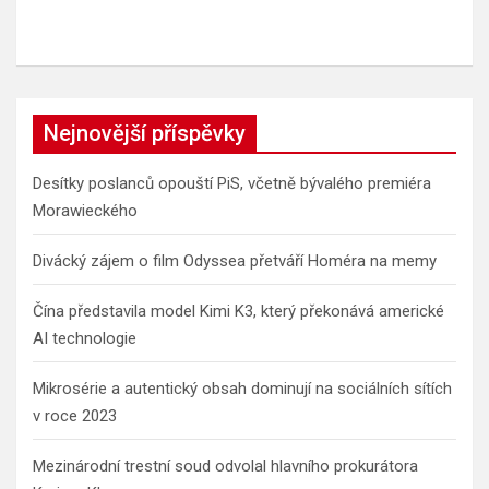
Nejnovější příspěvky
Desítky poslanců opouští PiS, včetně bývalého premiéra
Morawieckého
Divácký zájem o film Odyssea přetváří Homéra na memy
Čína představila model Kimi K3, který překonává americké
AI technologie
Mikrosérie a autentický obsah dominují na sociálních sítích
v roce 2023
Mezinárodní trestní soud odvolal hlavního prokurátora