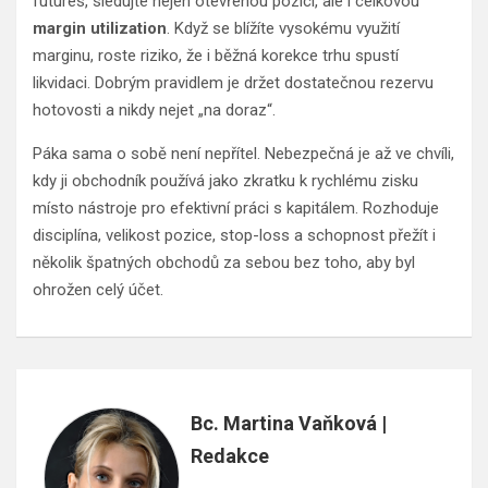
futures, sledujte nejen otevřenou pozici, ale i celkovou
margin utilization
. Když se blížíte vysokému využití
marginu, roste riziko, že i běžná korekce trhu spustí
likvidaci. Dobrým pravidlem je držet dostatečnou rezervu
hotovosti a nikdy nejet „na doraz“.
Páka sama o sobě není nepřítel. Nebezpečná je až ve chvíli,
kdy ji obchodník používá jako zkratku k rychlému zisku
místo nástroje pro efektivní práci s kapitálem. Rozhoduje
disciplína, velikost pozice, stop-loss a schopnost přežít i
několik špatných obchodů za sebou bez toho, aby byl
ohrožen celý účet.
Bc. Martina Vaňková |
Redakce