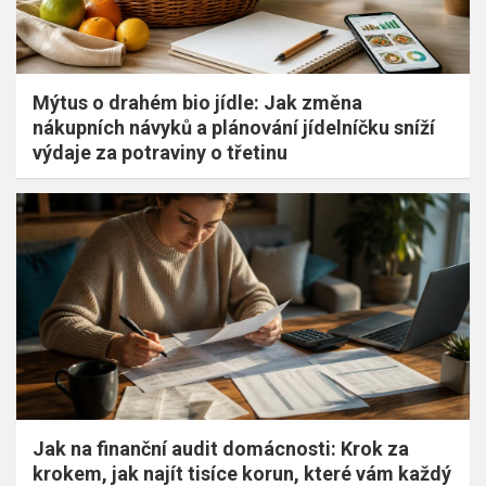
Mýtus o drahém bio jídle: Jak změna
nákupních návyků a plánování jídelníčku sníží
výdaje za potraviny o třetinu
Jak na finanční audit domácnosti: Krok za
krokem, jak najít tisíce korun, které vám každý