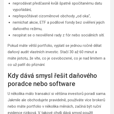
neprodávat předčasně kvůli špatně spočítanému datu
vypořádání,
nepřepočítávat cizoměnové obchody „od oka“,
nemíchat akcie, ETF a podílové fondy bez ověření jejich
daňového režimu,
neopírat se o neověřené rady z fór nebo sociálních sítí.
Pokud máte větší portfolio, vyplatí se jednou ročně dělat
daňový audit vlastních investic. Stačí 30 až 60 minut a
máte jistotu, že víte, co je osvobozené, co je nad limitem a
co už patří do přiznání.
Kdy dává smysl řešit daňového
poradce nebo software
U několika málo transakcí si většina investorů poradí sama.
Jakmile ale obchodujete pravidelně, používáte více brokerů
nebo máte portfolio v několika měnách, začíná být ruční
evidence riziková. V takové chvíli dává smysl použít