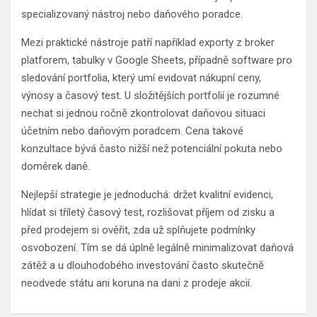
specializovaný nástroj nebo daňového poradce.
Mezi praktické nástroje patří například exporty z broker
platforem, tabulky v Google Sheets, případně software pro
sledování portfolia, který umí evidovat nákupní ceny,
výnosy a časový test. U složitějších portfolií je rozumné
nechat si jednou ročně zkontrolovat daňovou situaci
účetním nebo daňovým poradcem. Cena takové
konzultace bývá často nižší než potenciální pokuta nebo
doměrek daně.
Nejlepší strategie je jednoduchá: držet kvalitní evidenci,
hlídat si tříletý časový test, rozlišovat příjem od zisku a
před prodejem si ověřit, zda už splňujete podmínky
osvobození. Tím se dá úplně legálně minimalizovat daňová
zátěž a u dlouhodobého investování často skutečně
neodvede státu ani koruna na dani z prodeje akcií.