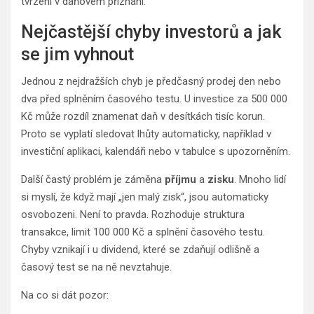
tvrzení v daňovém přiznání.
Nejčastější chyby investorů a jak
se jim vyhnout
Jednou z nejdražších chyb je předčasný prodej den nebo
dva před splněním časového testu. U investice za 500 000
Kč může rozdíl znamenat daň v desítkách tisíc korun.
Proto se vyplatí sledovat lhůty automaticky, například v
investiční aplikaci, kalendáři nebo v tabulce s upozorněním.
Další častý problém je záměna
příjmu
a
zisku
. Mnoho lidí
si myslí, že když mají „jen malý zisk“, jsou automaticky
osvobozeni. Není to pravda. Rozhoduje struktura
transakce, limit 100 000 Kč a splnění časového testu.
Chyby vznikají i u dividend, které se zdaňují odlišně a
časový test se na ně nevztahuje.
Na co si dát pozor: