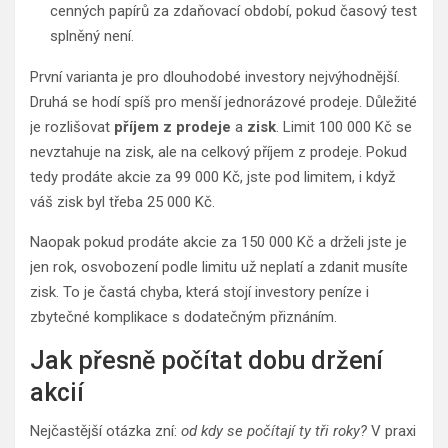
cenných papírů za zdaňovací období, pokud časový test
splněný není.
První varianta je pro dlouhodobé investory nejvýhodnější.
Druhá se hodí spíš pro menší jednorázové prodeje. Důležité
je rozlišovat
příjem z prodeje
a
zisk
. Limit 100 000 Kč se
nevztahuje na zisk, ale na celkový příjem z prodeje. Pokud
tedy prodáte akcie za 99 000 Kč, jste pod limitem, i když
váš zisk byl třeba 25 000 Kč.
Naopak pokud prodáte akcie za 150 000 Kč a drželi jste je
jen rok, osvobození podle limitu už neplatí a zdanit musíte
zisk. To je častá chyba, která stojí investory peníze i
zbytečné komplikace s dodatečným přiznáním.
Jak přesně počítat dobu držení
akcií
Nejčastější otázka zní:
od kdy se počítají ty tři roky?
V praxi