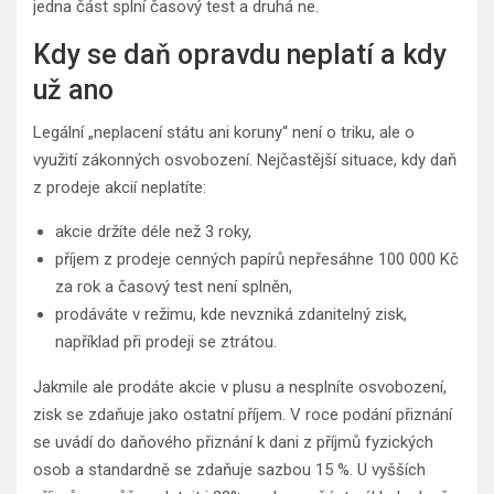
jedna část splní časový test a druhá ne.
Kdy se daň opravdu neplatí a kdy
už ano
Legální „neplacení státu ani koruny“ není o triku, ale o
využití zákonných osvobození. Nejčastější situace, kdy daň
z prodeje akcií neplatíte:
akcie držíte déle než 3 roky,
příjem z prodeje cenných papírů nepřesáhne 100 000 Kč
za rok a časový test není splněn,
prodáváte v režimu, kde nevzniká zdanitelný zisk,
například při prodeji se ztrátou.
Jakmile ale prodáte akcie v plusu a nesplníte osvobození,
zisk se zdaňuje jako ostatní příjem. V roce podání přiznání
se uvádí do daňového přiznání k dani z příjmů fyzických
osob a standardně se zdaňuje sazbou 15 %. U vyšších