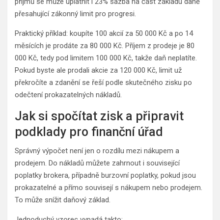
příjmů se může uplatnit i 23% sazba na část základu daně
přesahující zákonný limit pro progresi.
Praktický příklad: koupíte 100 akcií za 50 000 Kč a po 14
měsících je prodáte za 80 000 Kč. Příjem z prodeje je 80
000 Kč, tedy pod limitem 100 000 Kč, takže daň neplatíte.
Pokud byste ale prodali akcie za 120 000 Kč, limit už
překročíte a zdanění se řeší podle skutečného zisku po
odečtení prokazatelných nákladů.
Jak si spočítat zisk a připravit
podklady pro finanční úřad
Správný výpočet není jen o rozdílu mezi nákupem a
prodejem. Do nákladů můžete zahrnout i související
poplatky brokera, případně burzovní poplatky, pokud jsou
prokazatelné a přímo souvisejí s nákupem nebo prodejem.
To může snížit daňový základ.
Jednoduchý vzorec vypadá takto: