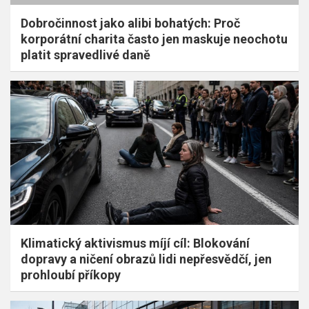
Dobročinnost jako alibi bohatých: Proč
korporátní charita často jen maskuje neochotu
platit spravedlivé daně
Klimatický aktivismus míjí cíl: Blokování
dopravy a ničení obrazů lidi nepřesvědčí, jen
prohloubí příkopy