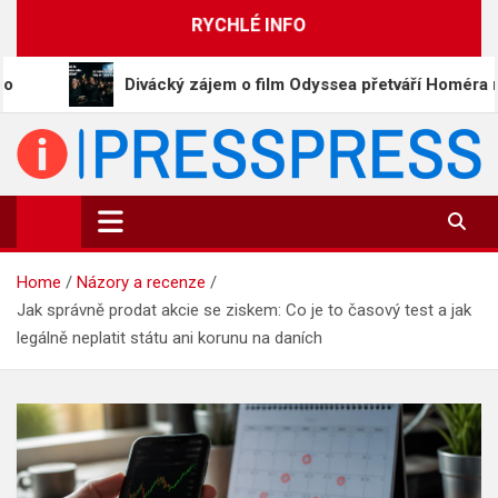
Skip
RYCHLÉ INFO
to
content
Divácký zájem o film Odyssea přetváří Homéra na memy
PressPress.cz
Vaše zprávy v souvislostech
Home
Názory a recenze
Jak správně prodat akcie se ziskem: Co je to časový test a jak
legálně neplatit státu ani korunu na daních