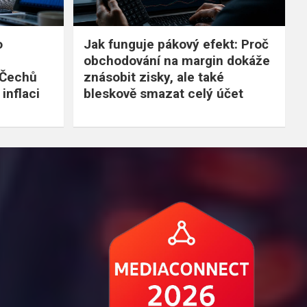
o
Jak funguje pákový efekt: Proč
obchodování na margin dokáže
 Čechů
znásobit zisky, ale také
inflaci
bleskově smazat celý účet