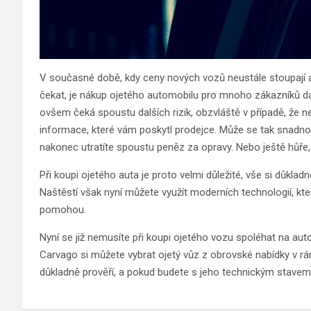
V současné době, kdy ceny nových vozů neustále stoupají a 
čekat, je nákup ojetého automobilu pro mnoho zákazníků dal
ovšem čeká spoustu dalších rizik, obzvláště v případě, že 
informace, které vám poskytl prodejce. Může se tak snadno 
nakonec utratíte spoustu peněz za opravy. Nebo ještě hůře,
Při koupi ojetého auta je proto velmi důležité, vše si důkladn
Naštěstí však nyní můžete využít moderních technologií, k
pomohou.
Nyní se již nemusíte při koupi ojetého vozu spoléhat na aut
Carvago si můžete vybrat ojetý vůz z obrovské nabídky v rám
důkladně prověří, a pokud budete s jeho technickým stavem s