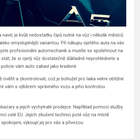
navíc je kvůli nedostatku čipů nutné na vůz i několik měsíců
eko smysluplnější variantou. Při nákupu ojetého auta na vás
nejste profesionální automechanik a musíte se spolehnout na
stát, že si ojetý vůz dostatečně důkladně neprohlédnete a
 policie vám auto zabaví jako kradené.
ě ověřit a zkontrolovat, což je bohužel pro laika velmi obtížné.
teré vám s výběrem správného vozu a jeho kontrolou
obazary a jejich vychytralé prodejce. Například pomocí služby
ci celé EU. Jejich zkušení technici poté vůz na místě
pokojeni, vykoupí jej pro vás a přivezou.