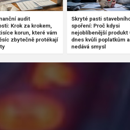
inanční audit
Skryté pasti stavebníh
ti: Krok za krokem,
spoření: Proč kdysi
 tisíce korun, které vám
nejoblíbenější produkt
síc zbytečně protékají
dnes kvůli poplatkům a 
ty
nedává smysl