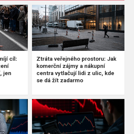
jí cíl:
Ztráta veřejného prostoru: Jak
čení
komerční zájmy a nákupní
, jen
centra vytlačují lidi z ulic, kde
se dá žít zadarmo