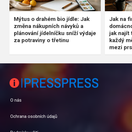
Mýtus o drahém bio jídle: Jak
Jak na f
změna nákupních návyků a
domácnos
plánování jídelníčku sníží výdaje
jak najít
za potraviny o třetinu
každý mě
mezi prs
O nás
Ochrana osobních údajů