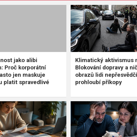
nost jako alibi
Klimatický aktivismus mí
: Proč korporátní
Blokování dopravy a ni
často jen maskuje
obrazů lidi nepřesvědčí
 platit spravedlivé
prohloubí příkopy