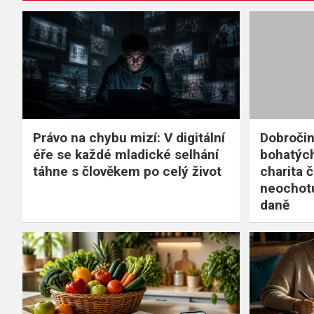
Právo na chybu mizí: V digitální
Dobročin
éře se každé mladické selhání
bohatých
táhne s člověkem po celý život
charita 
neochotu
daně