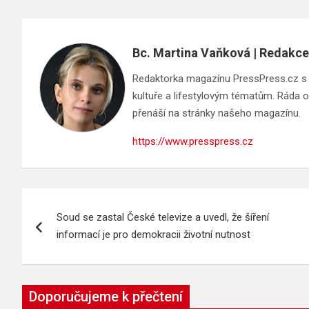
Bc. Martina Vaňková | Redakce
Redaktorka magazínu PressPress.cz s ci
kultuře a lifestylovým tématům. Ráda ob
přenáší na stránky našeho magazínu.
https://www.presspress.cz
Navigace
Soud se zastal České televize a uvedl, že šíření
pro
informací je pro demokracii životní nutnost
příspěvek
Doporučujeme k přečtení