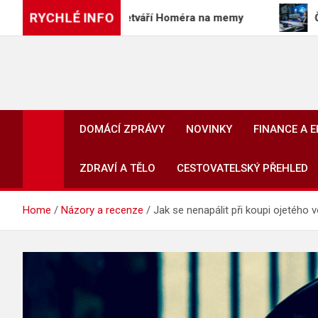
Skip
RYCHLÉ INFO
lm Odyssea přetváří Homéra na memy
Čína předsta
to
content
DOMÁCÍ ZPRÁVY
NOVINKY
FINANCE A 
ZDRAVÍ A TĚLO
CESTOVATELSKÝ PŘEHLED
Home
Názory a recenze
Jak se nenapálit při koupi ojetého v