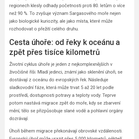
regionech klesly odhady početnosti proti 80. letům o více
než 90 %. To zvyšuje význam Sargasového moře nejen
jako biologické kuriozity, ale jako místa, které může
rozhodovat o přežití celého druhu.
Cesta úhoře: od řeky k oceánu a
zpět přes tisíce kilometrů
Životní cyklus úhoře je jeden z nejkomplexnějších v
živočišné říši. Mladí jedinci, známí jako sklenění úhoři, se
dostávají z oceánu do evropských řek. Následuje
sladkovodní fáze, která může trvat 5 až 20 let podle
prostředí, dostupnosti potravy a teploty vody. Teprve
potom nastává migrace zpět do moře, kdy se zbarvení
mění, tělo se přizpůsobuje slané vodě a pohlavní orgány
dozrávají.
Úhoři během migrace překonávají obrovské vzdálenosti.
Evropský úhoř může urazit přes 5 000 kilometrů, někteří