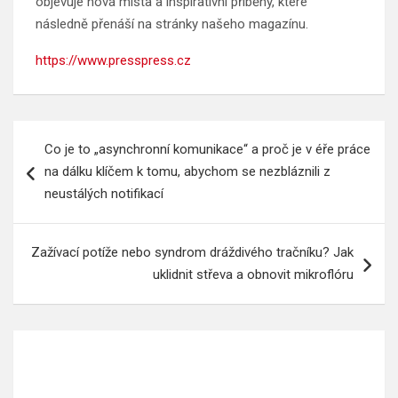
objevuje nová místa a inspirativní příběhy, které
následně přenáší na stránky našeho magazínu.
https://www.presspress.cz
Navigace
Co je to „asynchronní komunikace“ a proč je v éře práce
pro
na dálku klíčem k tomu, abychom se nezbláznili z
příspěvek
neustálých notifikací
Zažívací potíže nebo syndrom dráždivého tračníku? Jak
uklidnit střeva a obnovit mikroflóru