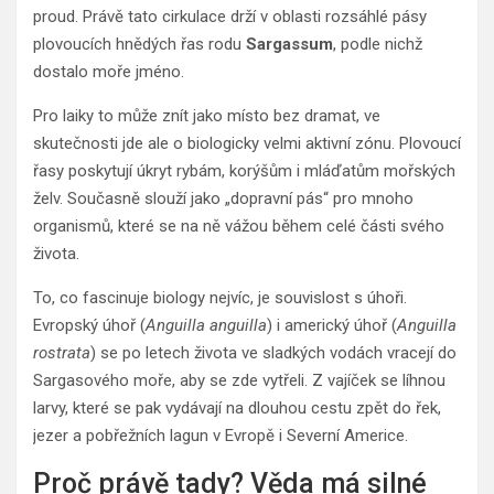
proud. Právě tato cirkulace drží v oblasti rozsáhlé pásy
plovoucích hnědých řas rodu
Sargassum
, podle nichž
dostalo moře jméno.
Pro laiky to může znít jako místo bez dramat, ve
skutečnosti jde ale o biologicky velmi aktivní zónu. Plovoucí
řasy poskytují úkryt rybám, korýšům i mláďatům mořských
želv. Současně slouží jako „dopravní pás“ pro mnoho
organismů, které se na ně vážou během celé části svého
života.
To, co fascinuje biology nejvíc, je souvislost s úhoři.
Evropský úhoř (
Anguilla anguilla
) i americký úhoř (
Anguilla
rostrata
) se po letech života ve sladkých vodách vracejí do
Sargasového moře, aby se zde vytřeli. Z vajíček se líhnou
larvy, které se pak vydávají na dlouhou cestu zpět do řek,
jezer a pobřežních lagun v Evropě i Severní Americe.
Proč právě tady? Věda má silné