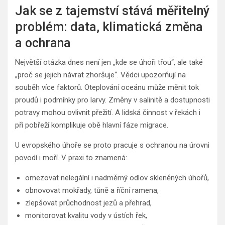
Jak se z tajemství stává měřitelný
problém: data, klimatická změna
a ochrana
Největší otázka dnes není jen „kde se úhoři třou“, ale také
„proč se jejich návrat zhoršuje“. Vědci upozorňují na
souběh více faktorů. Oteplování oceánu může měnit tok
proudů i podmínky pro larvy. Změny v salinitě a dostupnosti
potravy mohou ovlivnit přežití. A lidská činnost v řekách i
při pobřeží komplikuje obě hlavní fáze migrace.
U evropského úhoře se proto pracuje s ochranou na úrovni
povodí i moří. V praxi to znamená:
omezovat nelegální i nadměrný odlov skleněných úhořů,
obnovovat mokřady, tůně a říční ramena,
zlepšovat průchodnost jezů a přehrad,
monitorovat kvalitu vody v ústích řek,