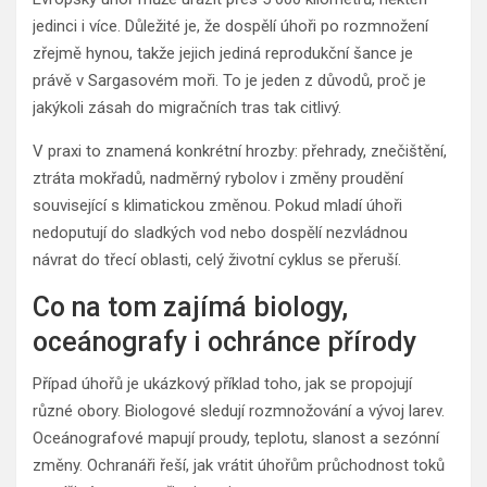
jedinci i více. Důležité je, že dospělí úhoři po rozmnožení
zřejmě hynou, takže jejich jediná reprodukční šance je
právě v Sargasovém moři. To je jeden z důvodů, proč je
jakýkoli zásah do migračních tras tak citlivý.
V praxi to znamená konkrétní hrozby: přehrady, znečištění,
ztráta mokřadů, nadměrný rybolov i změny proudění
související s klimatickou změnou. Pokud mladí úhoři
nedoputují do sladkých vod nebo dospělí nezvládnou
návrat do třecí oblasti, celý životní cyklus se přeruší.
Co na tom zajímá biology,
oceánografy i ochránce přírody
Případ úhořů je ukázkový příklad toho, jak se propojují
různé obory. Biologové sledují rozmnožování a vývoj larev.
Oceánografové mapují proudy, teplotu, slanost a sezónní
změny. Ochranáři řeší, jak vrátit úhořům průchodnost toků