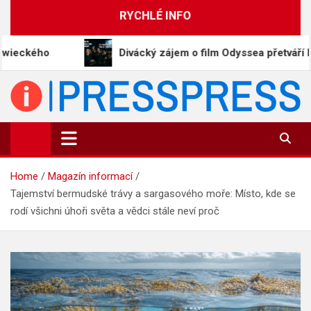
Skip
RYCHLÉ INFO
to
content
Divácký zájem o film Odyssea přetváří Homéra na m
PressPress.cz
Vaše zprávy v souvislostech
Home
Magazín informací
Tajemství bermudské trávy a sargasového moře: Místo, kde se
rodí všichni úhoři světa a vědci stále neví proč