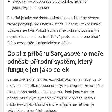
sledovat vývoj populace dlouhodobě, ne jen v
jednotlivých sezónách.
Důležitá je také mezinárodní koordinace. Úhoř se během
života pohybuje přes několik států i jurisdikcí, takže lokální
opatření nestačí. Pokud jedna země ochranu posílí a jiná
ne, efekt se snadno ztratí. Právě proto se ochrana úhořů
řeší v evropském i atlantickém měřítku.
Co si z příběhu Sargasového moře
odnést: přírodní systém, který
funguje jen jako celek
Sargasové moře není jen exotická lokalita na mapě. Je to
uzel, kde se potkává oceánská fyzika, migrace živočichů a
dlouhodobá stabilita ekosystému. Úhoři jsou v tomto
příběhu viditelným symbolem: rodí se v oblasti, kterou
nikdo nevidí jako klasické moře, a jejich návrat sem je
výsledkem milionů let evoluce.