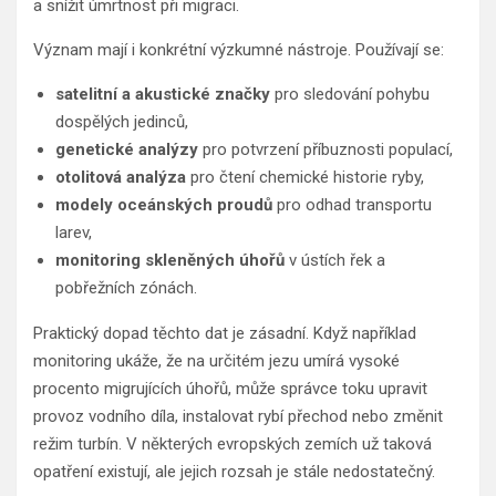
a snížit úmrtnost při migraci.
Význam mají i konkrétní výzkumné nástroje. Používají se:
satelitní a akustické značky
pro sledování pohybu
dospělých jedinců,
genetické analýzy
pro potvrzení příbuznosti populací,
otolitová analýza
pro čtení chemické historie ryby,
modely oceánských proudů
pro odhad transportu
larev,
monitoring skleněných úhořů
v ústích řek a
pobřežních zónách.
Praktický dopad těchto dat je zásadní. Když například
monitoring ukáže, že na určitém jezu umírá vysoké
procento migrujících úhořů, může správce toku upravit
provoz vodního díla, instalovat rybí přechod nebo změnit
režim turbín. V některých evropských zemích už taková
opatření existují, ale jejich rozsah je stále nedostatečný.