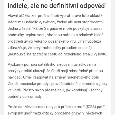
indicie, ale ne definitivní odpověď
Hlavní otázka zní: proč si úhoři vybrali právě tuto oblast?
Vědci mají několik vysvětlení, žádné ale není stoprocentní.
Jedna z teorií říká, že Sargasové moře poskytuje stabilní
podmínky: teplou vodu, vhodnou salinitu a relativně klidné
prostředí uvnitř velkého oceánského víru. Jiná hypotéza
zdůrazňuje, že larvy mohou díky proudům snadněji
„nastoupit“ na zpáteční cestu do rozlehlého areálu výskytu.
Výzkumy pomocí satelitního sledování, značkování a
analýzy otolitů ukazují, že úhoři mají mimořádně přesnou
navigaci. Umějí reagovat na změny magnetického pole
Země, oceánské proudy i pravděpodobně chemické signály
ve vodě. Přesto nikdo přesně neví, jak kombinují všechny
podněty dohromady.
Podle dat Mezinárodní rady pro průzkum moří (ICES) patří
evropský úhoř mezi kriticky ohrožené druhy. V některých