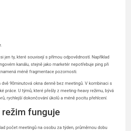
.
si jen ty, které souvisejí s přímou odpovědností. Například
govém kanálu, stejně jako marketér nepotřebuje ping při
í znamená méně fragmentace pozornosti.
eba dvě 90minutová okna denně bez meetingů. V kombinaci s
é práce. U týmů, které přešly z meeting-heavy režimu, bývá
orů, rychlejší dokončování úkolů a méně pocitu přehlcení.
 režim funguje
říklad počet meetingů na osobu za týden, průměrnou dobu