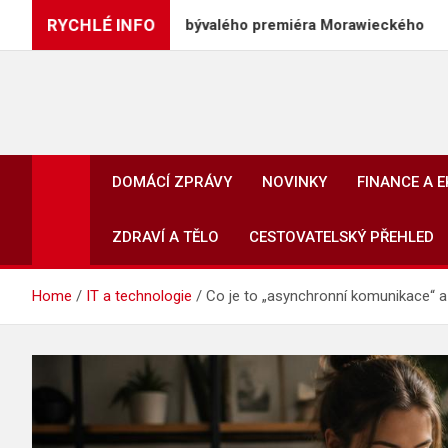
Skip
RYCHLÉ INFO
uští PiS, včetně bývalého premiéra Morawieckého
to
content
DOMÁCÍ ZPRÁVY
NOVINKY
FINANCE A 
ZDRAVÍ A TĚLO
CESTOVATELSKÝ PŘEHLED
Home
IT a technologie
Co je to „asynchronní komunikace“ a 