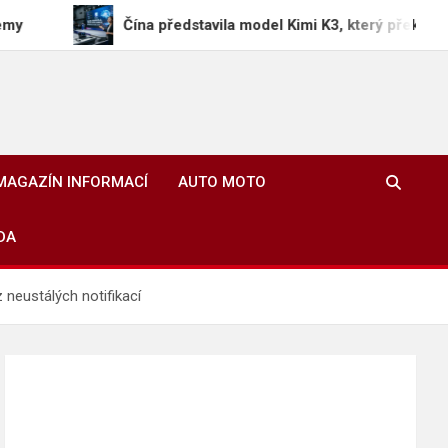
Čína představila model Kimi K3, který překonává americk
MAGAZÍN INFORMACÍ
AUTO MOTO
DA
 neustálých notifikací