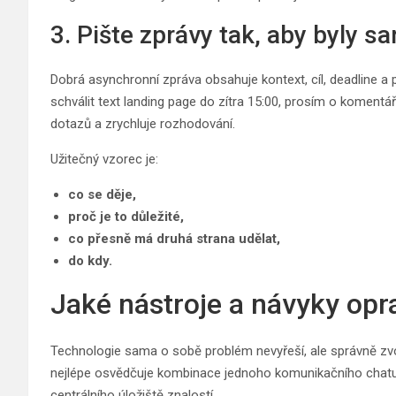
3. Pište zprávy tak, aby byly 
Dobrá asynchronní zpráva obsahuje kontext, cíl, deadline a 
schválit text landing page do zítra 15:00, prosím o komentá
dotazů a zrychluje rozhodování.
Užitečný vzorec je:
co se děje,
proč je to důležité,
co přesně má druhá strana udělat,
do kdy.
Jaké nástroje a návyky opr
Technologie sama o sobě problém nevyřeší, ale správně zvo
nejlépe osvědčuje kombinace jednoho komunikačního chatu
centrálního úložiště znalostí.