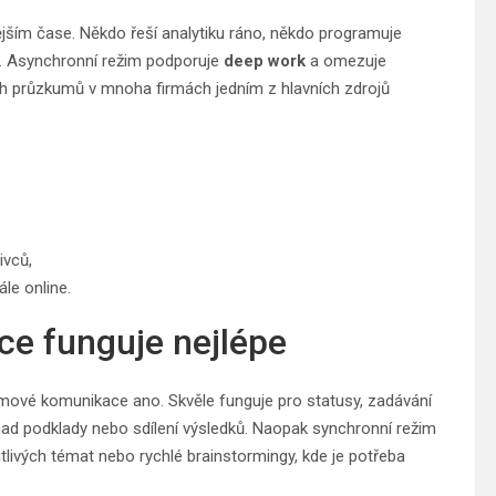
jším čase. Někdo řeší analytiku ráno, někdo programuje
ů. Asynchronní režim podporuje
deep work
a omezuje
ích průzkumů v mnoha firmách jedním z hlavních zdrojů
ivců,
ále online.
e funguje nejlépe
ýmové komunikace ano. Skvěle funguje pro statusy, zadávání
 nad podklady nebo sdílení výsledků. Naopak synchronní režim
citlivých témat nebo rychlé brainstormingy, kde je potřeba