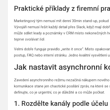
Praktické příklady z firemní pr
Marketingový tým nemusí mít denní 30min stand-up, pokud s
Vývojáři nemusí řešit každý detail přes Slack, když mají d
může sdílet leady a poznámky v CRM místo nekonečných hovo
teprve svolávat lidi
.
Velmi dobře funguje pravidlo „write it once“. Místo opakova
postup, FAQ nebo interní stránku. Jedno kvalitní vysvětlení
Jak nastavit asynchronní 
Zavedení asynchronního režimu nezačíná nákupem nového nás
komunikace stane jen chaotické posílání zpráv, na které se
definujte, co je urgentní, co je důležité a co může počkat.
1. Rozdělte kanály podle účelu