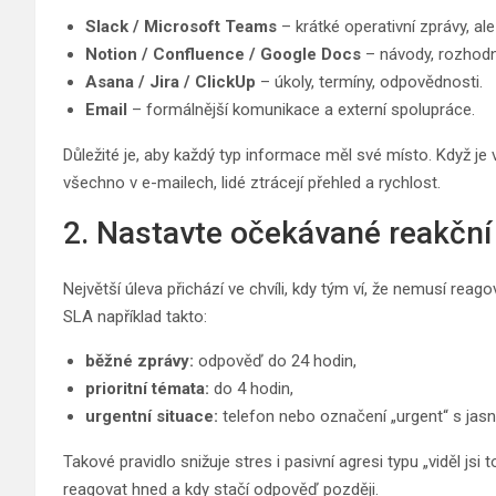
Slack / Microsoft Teams
– krátké operativní zprávy, a
Notion / Confluence / Google Docs
– návody, rozhodnu
Asana / Jira / ClickUp
– úkoly, termíny, odpovědnosti.
Email
– formálnější komunikace a externí spolupráce.
Důležité je, aby každý typ informace měl své místo. Když je
všechno v e-mailech, lidé ztrácejí přehled a rychlost.
2. Nastavte očekávané reakční
Největší úleva přichází ve chvíli, kdy tým ví, že nemusí rea
SLA například takto:
běžné zprávy:
odpověď do 24 hodin,
prioritní témata:
do 4 hodin,
urgentní situace:
telefon nebo označení „urgent“ s ja
Takové pravidlo snižuje stres i pasivní agresi typu „viděl js
reagovat hned a kdy stačí odpověď později.