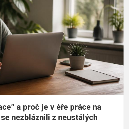
ce“ a proč je v éře práce na
se nezbláznili z neustálých