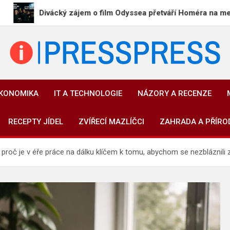
Divácký zájem o film Odyssea přetváří Homéra na memy
PressPress.cz
Vaše zprávy v souvislostech
EKONOMIKA
IT A TECHNOLOGIE
NÁZORY A RECENZE
RECEPTY JÍDEL
ZVÍŘECÍ MAZLÍČCI
ZAHRADA A PŘÍRO
proč je v éře práce na dálku klíčem k tomu, abychom se nezbláznili z