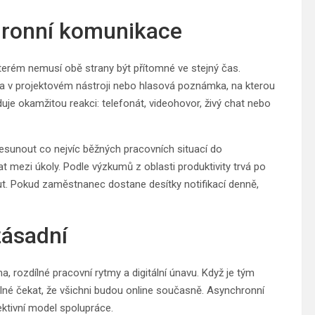
ronní komunikace
erém nemusí obě strany být přítomné ve stejný čas.
a v projektovém nástroji nebo hlasová poznámka, na kterou
je okamžitou reakci: telefonát, videohovor, živý chat nebo
řesunout co nejvíc běžných pracovních situací do
t mezi úkoly. Podle výzkumů z oblasti produktivity trvá po
ut. Pokud zaměstnanec dostane desítky notifikací denně,
zásadní
 rozdílné pracovní rytmy a digitální únavu. Když je tým
né čekat, že všichni budou online současně. Asynchronní
ektivní model spolupráce.