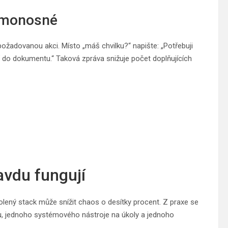
samonosné
požadovanou akci. Místo „máš chvilku?“ napište: „Potřebuji
ř do dokumentu.“ Taková zpráva snižuje počet doplňujících
avdu fungují
lený stack může snížit chaos o desítky procent. Z praxe se
, jednoho systémového nástroje na úkoly a jednoho