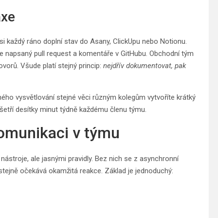
axe
i každý ráno doplní stav do Asany, ClickUpu nebo Notionu.
obře napsaný pull request a komentáře v GitHubu. Obchodní tým
rů. Všude platí stejný princip:
nejdřív dokumentovat, pak
ného vysvětlování stejné věci různým kolegům vytvoříte krátký
 ušetří desítky minut týdně každému členu týmu.
komunikaci v týmu
troje, ale jasnými pravidly. Bez nich se z asynchronní
 stejně očekává okamžitá reakce. Základ je jednoduchý: