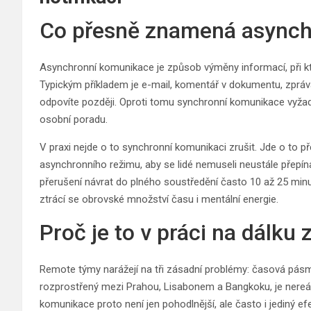
Co přesně znamená asynch
Asynchronní komunikace je způsob výměny informací, při kt
Typickým příkladem je e-mail, komentář v dokumentu, zpráv
odpovíte později. Oproti tomu synchronní komunikace vyžadu
osobní poradu.
V praxi nejde o to synchronní komunikaci zrušit. Jde o to p
asynchronního režimu, aby se lidé nemuseli neustále přepína
přerušení návrat do plného soustředění často 10 až 25 min
ztrácí se obrovské množství času i mentální energie.
Proč je to v práci na dálku 
Remote týmy narážejí na tři zásadní problémy: časová pásma,
rozprostřený mezi Prahou, Lisabonem a Bangkoku, je nereál
komunikace proto není jen pohodlnější, ale často i jediný ef