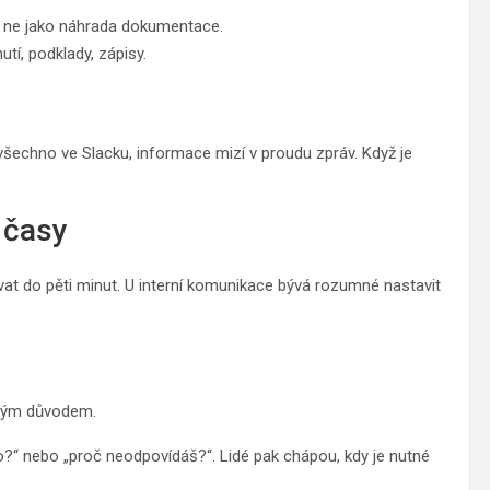
le ne jako náhrada dokumentace.
tí, podklady, zápisy.
 všechno ve Slacku, informace mizí v proudu zpráv. Když je
 časy
govat do pěti minut. U interní komunikace bývá rozumné nastavit
sným důvodem.
i to?“ nebo „proč neodpovídáš?“. Lidé pak chápou, kdy je nutné