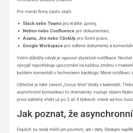
Pro menší firmy často stačí:
Slack nebo Teams
pro krátké zprávy,
Notion nebo Confluence
pro dokumentaci,
Asana, Jira nebo ClickUp
pro řízení práce,
Google Workspace
pro sdílené dokumenty a komentáře
Velmi důležitý návyk je vypnout zbytečné notifikace. Nechat 
vývojář nepotřebuje upozornění na každou změnu v marketin
každém komentáři v technickém backlogu. Méně notifikac
Užitečné je také zavést „focus time“ bloky v kalendáři. Tř
asynchronní komunikací to dramaticky zvyšuje objem hlubok
první viditelný efekt už po 2 až 4 týdnech: méně ad hoc hov
Jak poznat, že asynchronní
Úspěch se nedá měřit jen pocitem, ale i daty. Sledujte nap