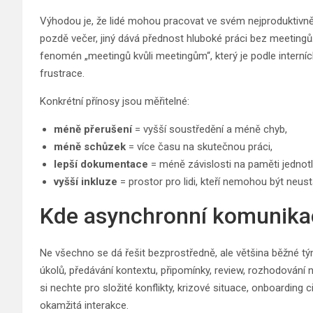
Výhodou je, že lidé mohou pracovat ve svém nejproduktivně
pozdě večer, jiný dává přednost hluboké práci bez meeting
fenomén „meetingů kvůli meetingům“, který je podle intern
frustrace.
Konkrétní přínosy jsou měřitelné:
méně přerušení
= vyšší soustředění a méně chyb,
méně schůzek
= více času na skutečnou práci,
lepší dokumentace
= méně závislosti na paměti jednotl
vyšší inkluze
= prostor pro lidi, kteří nemohou být neust
Kde asynchronní komunikac
Ne všechno se dá řešit bezprostředně, ale většina běžné t
úkolů, předávání kontextu, připomínky, review, rozhodování
si nechte pro složité konflikty, krizové situace, onboarding 
okamžitá interakce.