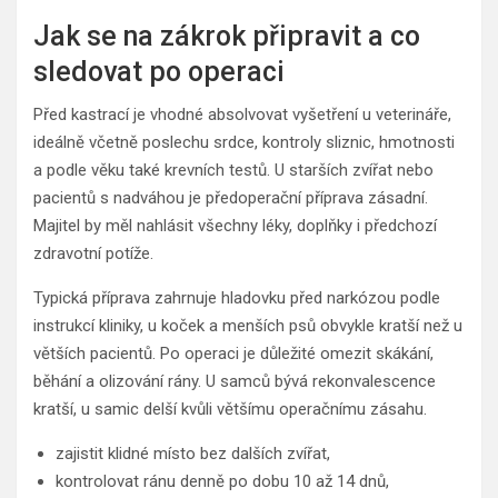
Jak se na zákrok připravit a co
sledovat po operaci
Před kastrací je vhodné absolvovat vyšetření u veterináře,
ideálně včetně poslechu srdce, kontroly sliznic, hmotnosti
a podle věku také krevních testů. U starších zvířat nebo
pacientů s nadváhou je předoperační příprava zásadní.
Majitel by měl nahlásit všechny léky, doplňky i předchozí
zdravotní potíže.
Typická příprava zahrnuje hladovku před narkózou podle
instrukcí kliniky, u koček a menších psů obvykle kratší než u
větších pacientů. Po operaci je důležité omezit skákání,
běhání a olizování rány. U samců bývá rekonvalescence
kratší, u samic delší kvůli většímu operačnímu zásahu.
zajistit klidné místo bez dalších zvířat,
kontrolovat ránu denně po dobu 10 až 14 dnů,