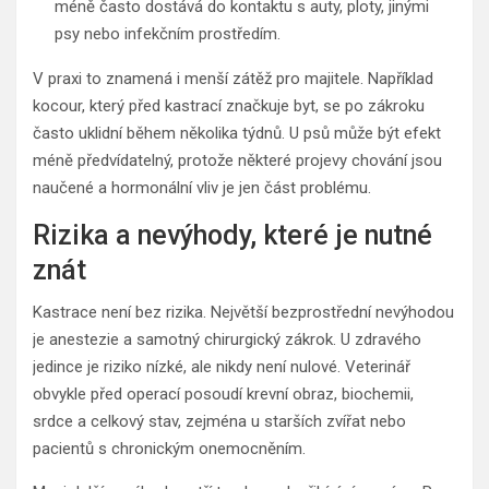
méně často dostává do kontaktu s auty, ploty, jinými
psy nebo infekčním prostředím.
V praxi to znamená i menší zátěž pro majitele. Například
kocour, který před kastrací značkuje byt, se po zákroku
často uklidní během několika týdnů. U psů může být efekt
méně předvídatelný, protože některé projevy chování jsou
naučené a hormonální vliv je jen část problému.
Rizika a nevýhody, které je nutné
znát
Kastrace není bez rizika. Největší bezprostřední nevýhodou
je anestezie a samotný chirurgický zákrok. U zdravého
jedince je riziko nízké, ale nikdy není nulové. Veterinář
obvykle před operací posoudí krevní obraz, biochemii,
srdce a celkový stav, zejména u starších zvířat nebo
pacientů s chronickým onemocněním.