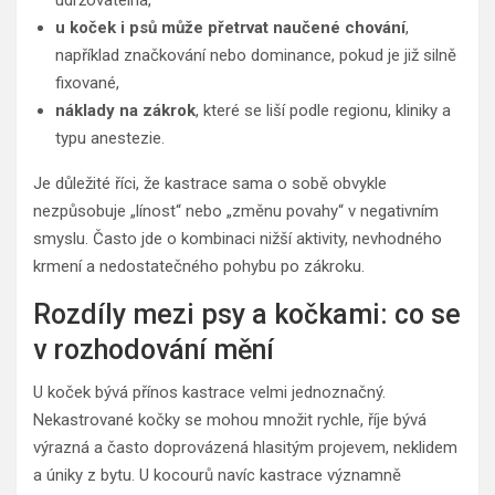
udržovatelná,
u koček i psů může přetrvat naučené chování
,
například značkování nebo dominance, pokud je již silně
fixované,
náklady na zákrok
, které se liší podle regionu, kliniky a
typu anestezie.
Je důležité říci, že kastrace sama o sobě obvykle
nezpůsobuje „línost“ nebo „změnu povahy“ v negativním
smyslu. Často jde o kombinaci nižší aktivity, nevhodného
krmení a nedostatečného pohybu po zákroku.
Rozdíly mezi psy a kočkami: co se
v rozhodování mění
U koček bývá přínos kastrace velmi jednoznačný.
Nekastrované kočky se mohou množit rychle, říje bývá
výrazná a často doprovázená hlasitým projevem, neklidem
a úniky z bytu. U kocourů navíc kastrace významně