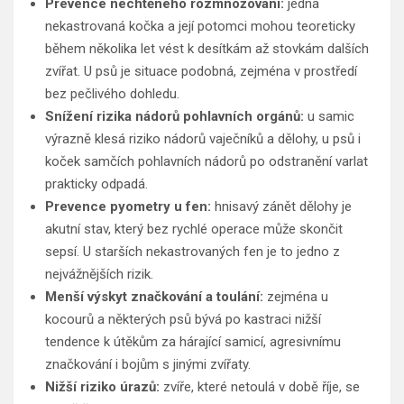
Prevence nechtěného rozmnožování:
jedna
nekastrovaná kočka a její potomci mohou teoreticky
během několika let vést k desítkám až stovkám dalších
zvířat. U psů je situace podobná, zejména v prostředí
bez pečlivého dohledu.
Snížení rizika nádorů pohlavních orgánů:
u samic
výrazně klesá riziko nádorů vaječníků a dělohy, u psů i
koček samčích pohlavních nádorů po odstranění varlat
prakticky odpadá.
Prevence pyometry u fen:
hnisavý zánět dělohy je
akutní stav, který bez rychlé operace může skončit
sepsí. U starších nekastrovaných fen je to jedno z
nejvážnějších rizik.
Menší výskyt značkování a toulání:
zejména u
kocourů a některých psů bývá po kastraci nižší
tendence k útěkům za hárající samicí, agresivnímu
značkování i bojům s jinými zvířaty.
Nižší riziko úrazů:
zvíře, které netoulá v době říje, se