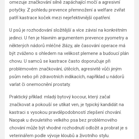
omezuje značkování silně zapáchající močí a agresivní
potyčky. Z pohledu prevence přemnožení a welfare zvířat
patří kastrace koček mezi nejefektivnější opatření.
U psů je rozhodování složitější a více závisí na konkrétním
jedinci. U fen je hlavním argumentem prevence pyometry a
některých nádorů mléčné žlázy, ale časování operace má
být zváženo s ohledem na velikost plemene a budoucí plán
chovu. U samců se kastrace často doporučuje při
problémovém značkování, útěcích, agresivitě vůči jiným
psům nebo při zdravotních indikacích, například u nádorů
varlat či onemocnění prostaty.
Praktický příklad: mladý bytový kocour, který začal
značkovat a pokouší se utíkat ven, je typický kandidát na
kastraci s vysokou pravděpodobností zlepšení chování.
Naopak u dvouletého velkého psa bez problémového
chování může být vhodné rozhodnutí odložit a probrat je s
veterinářem podle vývoje kloubů a životního stylu.