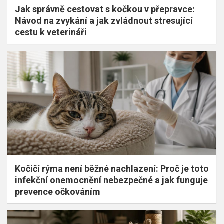
Jak správně cestovat s kočkou v přepravce:
Návod na zvykání a jak zvládnout stresující
cestu k veterináři
Kočičí rýma není běžné nachlazení: Proč je toto
infekční onemocnění nebezpečné a jak funguje
prevence očkováním