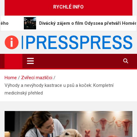
Skip
RYCHLÉ INFO
to
content
Divácký zájem o film Odyssea přetváří Homéra na memy
PressPress.cz
Vaše zprávy v souvislostech
Home
Zvířecí mazlíčci
Výhody a nevýhody kastrace u psů a koček: Kompletní
medicínský přehled