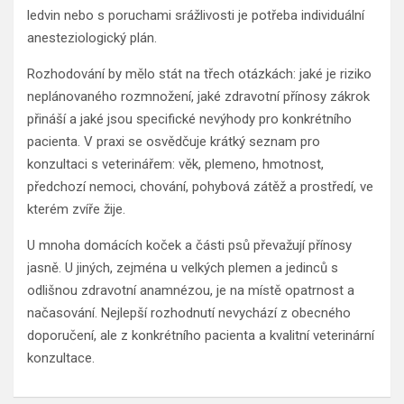
ledvin nebo s poruchami srážlivosti je potřeba individuální
anesteziologický plán.
Rozhodování by mělo stát na třech otázkách: jaké je riziko
neplánovaného rozmnožení, jaké zdravotní přínosy zákrok
přináší a jaké jsou specifické nevýhody pro konkrétního
pacienta. V praxi se osvědčuje krátký seznam pro
konzultaci s veterinářem: věk, plemeno, hmotnost,
předchozí nemoci, chování, pohybová zátěž a prostředí, ve
kterém zvíře žije.
U mnoha domácích koček a části psů převažují přínosy
jasně. U jiných, zejména u velkých plemen a jedinců s
odlišnou zdravotní anamnézou, je na místě opatrnost a
načasování. Nejlepší rozhodnutí nevychází z obecného
doporučení, ale z konkrétního pacienta a kvalitní veterinární
konzultace.