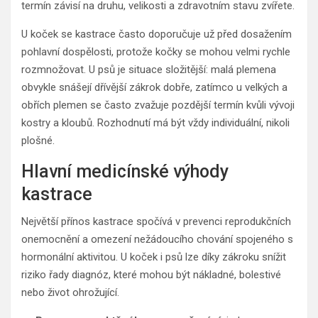
termín závisí na druhu, velikosti a zdravotním stavu zvířete.
U koček se kastrace často doporučuje už před dosažením
pohlavní dospělosti, protože kočky se mohou velmi rychle
rozmnožovat. U psů je situace složitější: malá plemena
obvykle snášejí dřívější zákrok dobře, zatímco u velkých a
obřích plemen se často zvažuje pozdější termín kvůli vývoji
kostry a kloubů. Rozhodnutí má být vždy individuální, nikoli
plošné.
Hlavní medicínské výhody
kastrace
Největší přínos kastrace spočívá v prevenci reprodukčních
onemocnění a omezení nežádoucího chování spojeného s
hormonální aktivitou. U koček i psů lze díky zákroku snížit
riziko řady diagnóz, které mohou být nákladné, bolestivé
nebo život ohrožující.