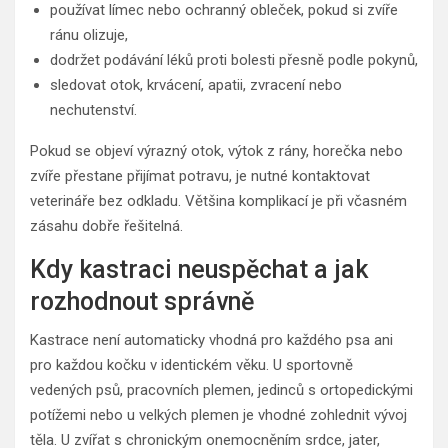
používat límec nebo ochranný obleček, pokud si zvíře
ránu olizuje,
dodržet podávání léků proti bolesti přesně podle pokynů,
sledovat otok, krvácení, apatii, zvracení nebo
nechutenství.
Pokud se objeví výrazný otok, výtok z rány, horečka nebo
zvíře přestane přijímat potravu, je nutné kontaktovat
veterináře bez odkladu. Většina komplikací je při včasném
zásahu dobře řešitelná.
Kdy kastraci neuspěchat a jak
rozhodnout správně
Kastrace není automaticky vhodná pro každého psa ani
pro každou kočku v identickém věku. U sportovně
vedených psů, pracovních plemen, jedinců s ortopedickými
potížemi nebo u velkých plemen je vhodné zohlednit vývoj
těla. U zvířat s chronickým onemocněním srdce, jater,