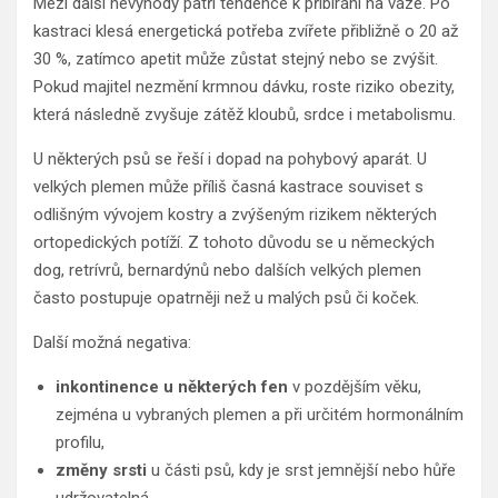
Mezi další nevýhody patří tendence k přibírání na váze. Po
kastraci klesá energetická potřeba zvířete přibližně o 20 až
30 %, zatímco apetit může zůstat stejný nebo se zvýšit.
Pokud majitel nezmění krmnou dávku, roste riziko obezity,
která následně zvyšuje zátěž kloubů, srdce i metabolismu.
U některých psů se řeší i dopad na pohybový aparát. U
velkých plemen může příliš časná kastrace souviset s
odlišným vývojem kostry a zvýšeným rizikem některých
ortopedických potíží. Z tohoto důvodu se u německých
dog, retrívrů, bernardýnů nebo dalších velkých plemen
často postupuje opatrněji než u malých psů či koček.
Další možná negativa:
inkontinence u některých fen
v pozdějším věku,
zejména u vybraných plemen a při určitém hormonálním
profilu,
změny srsti
u části psů, kdy je srst jemnější nebo hůře