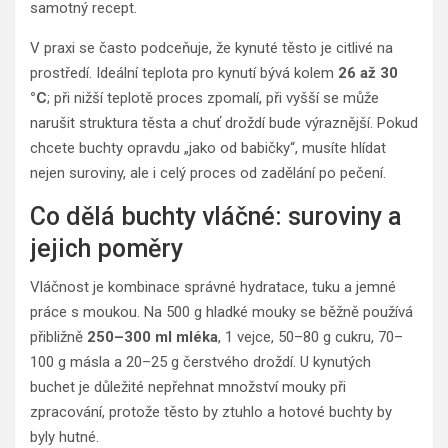
samotný recept.
V praxi se často podceňuje, že kynuté těsto je citlivé na
prostředí. Ideální teplota pro kynutí bývá kolem
26 až 30
°C
; při nižší teplotě proces zpomalí, při vyšší se může
narušit struktura těsta a chuť droždí bude výraznější. Pokud
chcete buchty opravdu „jako od babičky“, musíte hlídat
nejen suroviny, ale i celý proces od zadělání po pečení.
Co dělá buchty vláčné: suroviny a
jejich poměry
Vláčnost je kombinace správné hydratace, tuku a jemné
práce s moukou. Na 500 g hladké mouky se běžně používá
přibližně
250–300 ml mléka
, 1 vejce, 50–80 g cukru, 70–
100 g másla a 20–25 g čerstvého droždí. U kynutých
buchet je důležité nepřehnat množství mouky při
zpracování, protože těsto by ztuhlo a hotové buchty by
byly hutné.