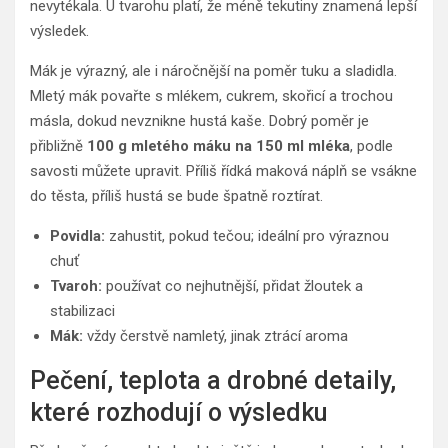
nevytékala. U tvarohu platí, že méně tekutiny znamená lepší
výsledek.
Mák je výrazný, ale i náročnější na poměr tuku a sladidla.
Mletý mák povařte s mlékem, cukrem, skořicí a trochou
másla, dokud nevznikne hustá kaše. Dobrý poměr je
přibližně
100 g mletého máku na 150 ml mléka
, podle
savosti můžete upravit. Příliš řídká maková náplň se vsákne
do těsta, příliš hustá se bude špatně roztírat.
Povidla:
zahustit, pokud tečou; ideální pro výraznou
chuť
Tvaroh:
používat co nejhutnější, přidat žloutek a
stabilizaci
Mák:
vždy čerstvě namletý, jinak ztrácí aroma
Pečení, teplota a drobné detaily,
které rozhodují o výsledku