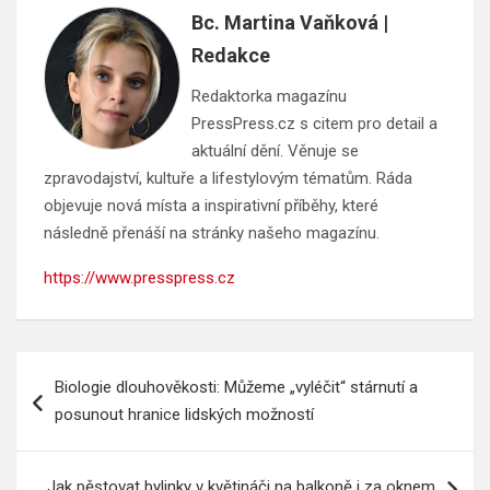
Bc. Martina Vaňková |
Redakce
Redaktorka magazínu
PressPress.cz s citem pro detail a
aktuální dění. Věnuje se
zpravodajství, kultuře a lifestylovým tématům. Ráda
objevuje nová místa a inspirativní příběhy, které
následně přenáší na stránky našeho magazínu.
https://www.presspress.cz
Navigace
Biologie dlouhověkosti: Můžeme „vyléčit“ stárnutí a
pro
posunout hranice lidských možností
příspěvek
Jak pěstovat bylinky v květináči na balkoně i za oknem