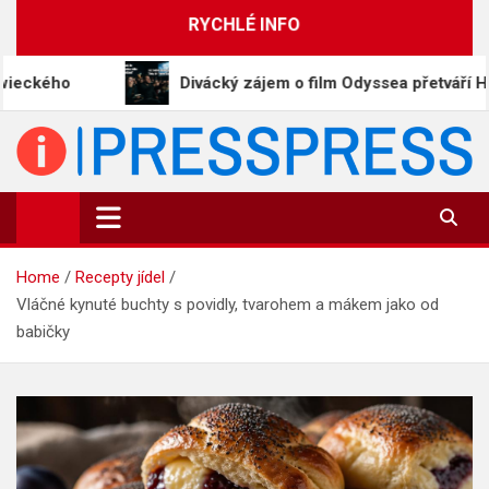
Skip
RYCHLÉ INFO
to
content
Divácký zájem o film Odyssea přetváří Homéra na me
PressPress.cz
Vaše zprávy v souvislostech
Home
Recepty jídel
Vláčné kynuté buchty s povidly, tvarohem a mákem jako od
babičky