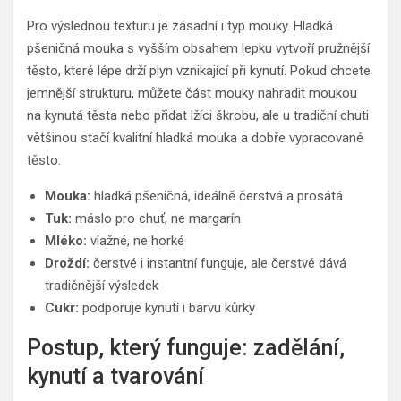
Pro výslednou texturu je zásadní i typ mouky. Hladká
pšeničná mouka s vyšším obsahem lepku vytvoří pružnější
těsto, které lépe drží plyn vznikající při kynutí. Pokud chcete
jemnější strukturu, můžete část mouky nahradit moukou
na kynutá těsta nebo přidat lžíci škrobu, ale u tradiční chuti
většinou stačí kvalitní hladká mouka a dobře vypracované
těsto.
Mouka:
hladká pšeničná, ideálně čerstvá a prosátá
Tuk:
máslo pro chuť, ne margarín
Mléko:
vlažné, ne horké
Droždí:
čerstvé i instantní funguje, ale čerstvé dává
tradičnější výsledek
Cukr:
podporuje kynutí i barvu kůrky
Postup, který funguje: zadělání,
kynutí a tvarování