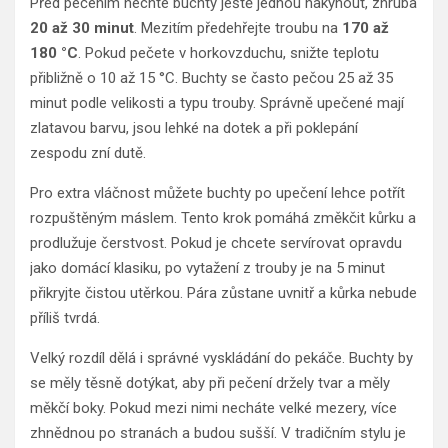
Před pečením nechte buchty ještě jednou nakynout, zhruba
20 až 30 minut
. Mezitím předehřejte troubu na
170 až
180 °C
. Pokud pečete v horkovzduchu, snižte teplotu
přibližně o 10 až 15 °C. Buchty se často pečou 25 až 35
minut podle velikosti a typu trouby. Správně upečené mají
zlatavou barvu, jsou lehké na dotek a při poklepání
zespodu zní dutě.
Pro extra vláčnost můžete buchty po upečení lehce potřít
rozpuštěným máslem. Tento krok pomáhá změkčit kůrku a
prodlužuje čerstvost. Pokud je chcete servírovat opravdu
jako domácí klasiku, po vytažení z trouby je na 5 minut
přikryjte čistou utěrkou. Pára zůstane uvnitř a kůrka nebude
příliš tvrdá.
Velký rozdíl dělá i správné vyskládání do pekáče. Buchty by
se měly těsně dotýkat, aby při pečení držely tvar a měly
měkčí boky. Pokud mezi nimi necháte velké mezery, více
zhnědnou po stranách a budou sušší. V tradičním stylu je