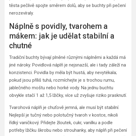
těsta pečlivě spojte směrem dolů, aby se buchty při pečení
nerozevíraly.
Náplně s povidly, tvarohem a
mákem: jak je udělat stabilní a
chutné
Tradiční buchty bývají plněné různými náplněmi a každá má
jiné nároky. Povidlová náplň je nejsnazší, ale i tady záleží na
konzistenci. Povidla by měla být hustá, aby nevytékala;
pokud jsou příliš tuhá, rozmíchejte je s trochou rumu,
jablečného moštu nebo horké vody. Na jednu buchtu
obvykle stačí 1 až 1,5 lžičky, více už zvyšuje riziko prasknutí.
Tvarohová náplň je chuťově jemná, ale musí být stabilní.
Nejlepší je tučný nebo polotučný tvaroh v kostce, nikoli
řídký vaničkový. Přidejte žloutek, cukr, vanilku a podle
potřeby lžičku škrobu nebo strouhanky, aby náplň při pečení