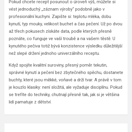
Pokud chcete recept posunout o úroveň výš, můžete si
vést jednoduchý „záznam výroby“ podobně jako v
profesionální kuchyni. Zapište si: teplotu mléka, dobu
kynutí, typ mouky, velikost buchet a čas pečení. Už po dvou
až třech pokusech získáte data, podle kterých přesně
poznáte, co funguje ve vaší troubě a na vašem těstě. U
kynutého pečiva totiž bývá konzistence výsledku důležitější
než slepé držení jednoho univerzálního receptu.
Když spojíte kvalitní suroviny, přesný poměr tekutin,
správné kynutí a pečení bez zbytečného spěchu, dostanete
buchty, které jsou měkké, voňavé a drží tvar. A právě v tom
je kouzlo klasiky: není složitá, ale vyžaduje disciplínu. Pokud
se trefíte do techniky, chutnají přesně tak, jak si je většina
lidí pamatuje z dětství.