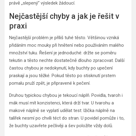
právě „slepený“ výsledek žádoucí.
Nejčastější chyby a jak je řešit v
praxi
Nejčastější problém je příliš tuhé těsto. Většinou vzniká
přidáním moc mouky při hnětení nebo používáním malého
množství tuku. Řešení je jednoduché: držte se poměru
tekutin a těsto nechte dostatečně dlouho zpracovat. Další
častou chybou je nedokynutí, kdy buchty po upečení
praskají a jsou těžké. Pokud těsto po stisknutí prstem
pomalu pruží zpět, je připravené k pečení.
Druhou typickou chybou je tekoucí náplň. Povidla, tvaroh i
mák musí mít konzistenci, která drží tvar. U tvarohu a
makové náplně se vyplatí udělat test: lžička náplně na
talířek nesmí po chvíli téct do stran. U povidel pomůže i to,
že buchty uzavřete pečlivěji a šev položíte vždy dolů.