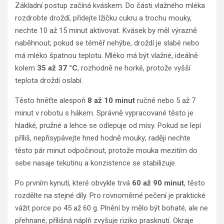
Základní postup začíná kváskem. Do části vlažného mléka
rozdrobte droždí, přidejte lžičku cukru a trochu mouky,
nechte 10 až 15 minut aktivovat. Kvásek by měl výrazně
naběhnout; pokud se téměř nehýbe, droždí je slabé nebo
má mléko špatnou teplotu. Mléko má být vlažné, ideálně
kolem
35 až 37 °C
, rozhodně ne horké, protože vyšší
teplota droždí oslabí.
Těsto hněťte alespoň
8 až 10 minut
ručně nebo 5 až 7
minut v robotu s hákem. Správně vypracované těsto je
hladké, pružné a lehce se odlepuje od mísy. Pokud se lepí
příliš, nepřisypávejte hned hodně mouky; raději nechte
těsto pár minut odpočinout, protože mouka mezitím do
sebe nasaje tekutinu a konzistence se stabilizuje.
Po prvním kynutí, které obvykle trvá
60 až 90 minut
, těsto
rozdělte na stejné díly. Pro rovnoměrné pečení je praktické
vážit porce po 45 až 60 g. Plnění by mělo být bohaté, ale ne
přehnané; přílišná náplň zvyšuje riziko prasknutí. Okraje