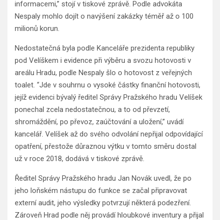
informacemi,” stojí v tiskové zprávě. Podle advokáta
Nespaly mohlo dojít o navýšení zakázky téměř až o 100
milionů korun.
Nedostatečná byla podle Kanceláře prezidenta republiky
pod Velíškem i evidence při výběru a svozu hotovosti v
areálu Hradu, podle Nespaly šlo o hotovost z veřejných
toalet. “Jde v souhrnu o vysoké částky finanční hotovosti,
jejíž evidenci bývalý ředitel Správy Pražského hradu Velíšek
ponechal zcela nedostatečnou, a to od převzetí,
shromáždění, po převoz, zaúčtování a uložení,” uvádí
kancelář. Velíšek až do svého odvolání nepřijal odpovídající
opatření, přestože důraznou výtku v tomto směru dostal
už v roce 2018, dodává v tiskové zprávě.
Ředitel Správy Pražského hradu Jan Novák uvedl, že po
jeho loňském nástupu do funkce se začal připravovat
externí audit, jeho výsledky potvrzují některá podezření.
Zároveň Hrad podle něj provádí hloubkové inventury a přijal