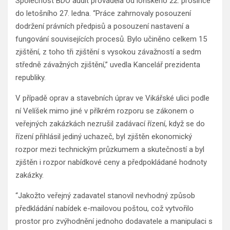
Společnost BDO audit prováděla od loňského 22. prosince
do letošního 27. ledna. “Práce zahrnovaly posouzení
dodržení právních předpisů a posouzení nastavení a
fungování souvisejících procesů. Bylo učiněno celkem 15
zjištění, z toho tři zjištění s vysokou závažností a sedm
středně závažných zjištění,” uvedla Kancelář prezidenta
republiky.
V případě oprav a stavebních úprav ve Vikářské ulici podle
ní Velíšek mimo jiné v příkrém rozporu se zákonem o
veřejných zakázkách nezrušil zadávací řízení, když se do
řízení přihlásil jediný uchazeč, byl zjištěn ekonomický
rozpor mezi technickým průzkumem a skutečností a byl
zjištěn i rozpor nabídkové ceny a předpokládané hodnoty
zakázky.
“Jakožto veřejný zadavatel stanovil nevhodný způsob
předkládání nabídek e-mailovou poštou, což vytvořilo
prostor pro zvýhodnění jednoho dodavatele a manipulaci s