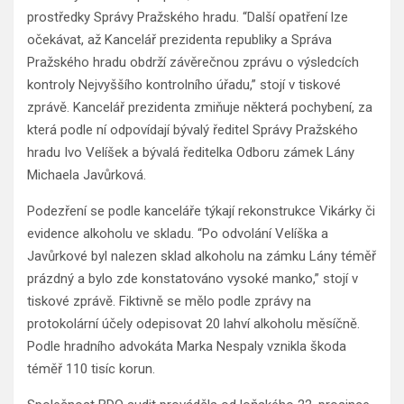
prostředky Správy Pražského hradu. “Další opatření lze
očekávat, až Kancelář prezidenta republiky a Správa
Pražského hradu obdrží závěrečnou zprávu o výsledcích
kontroly Nejvyššího kontrolního úřadu,” stojí v tiskové
zprávě. Kancelář prezidenta zmiňuje některá pochybení, za
která podle ní odpovídají bývalý ředitel Správy Pražského
hradu Ivo Velíšek a bývalá ředitelka Odboru zámek Lány
Michaela Javůrková.
Podezření se podle kanceláře týkají rekonstrukce Vikárky či
evidence alkoholu ve skladu. “Po odvolání Velíška a
Javůrkové byl nalezen sklad alkoholu na zámku Lány téměř
prázdný a bylo zde konstatováno vysoké manko,” stojí v
tiskové zprávě. Fiktivně se mělo podle zprávy na
protokolární účely odepisovat 20 lahví alkoholu měsíčně.
Podle hradního advokáta Marka Nespaly vznikla škoda
téměř 110 tisíc korun.