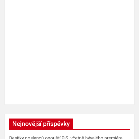
Nejnovější příspěvky
Desítky poslanců opouští PiS, včetně bývalého premiéra