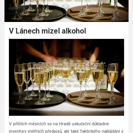
V Lánech mizel alkohol
V příštích měsících se na Hradě uskuteční důkladné
inventury vnitřních předpisů, ale také faktického nakládání s