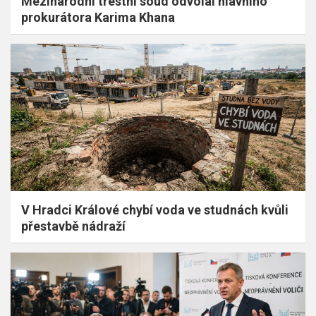
Mezinárodní trestní soud odvolal hlavního
prokurátora Karima Khana
V Hradci Králové chybí voda ve studnách kvůli
přestavbě nádraží