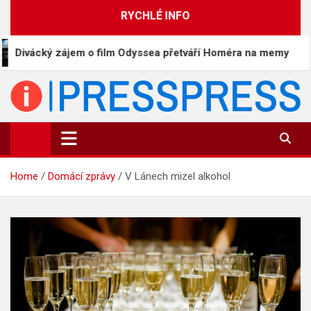
Skip
RYCHLÉ INFO
to
content
zájem o film Odyssea přetváří Homéra na memy
Čí
PressPress.cz
Vaše zprávy v souvislostech
Home
Domácí zprávy
V Lánech mizel alkohol