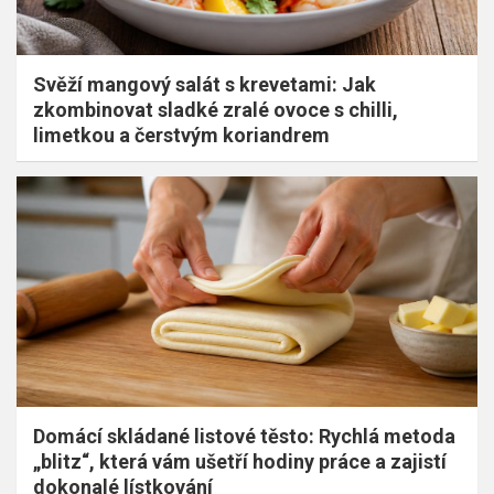
Svěží mangový salát s krevetami: Jak
zkombinovat sladké zralé ovoce s chilli,
limetkou a čerstvým koriandrem
Domácí skládané listové těsto: Rychlá metoda
„blitz“, která vám ušetří hodiny práce a zajistí
dokonalé lístkování