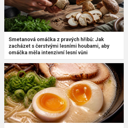
Smetanová omáčka z pravých hřibů: Jak
zacházet s čerstvými lesními houbami, aby
omáčka měla intenzivní lesní vůni