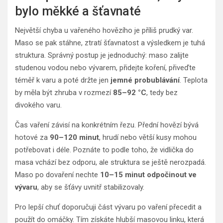
bylo měkké a šťavnaté
Největší chyba u vařeného hovězího je příliš prudký var.
Maso se pak stáhne, ztratí šťavnatost a výsledkem je tuhá
struktura. Správný postup je jednoduchý: maso zalijte
studenou vodou nebo vývarem, přidejte koření, přiveďte
téměř k varu a poté držte jen
jemné probublávání
. Teplota
by měla být zhruba v rozmezí
85–92 °C
, tedy bez
divokého varu.
Čas vaření závisí na konkrétním řezu. Přední hovězí bývá
hotové za
90–120 minut
, hrudí nebo větší kusy mohou
potřebovat i déle. Poznáte to podle toho, že vidlička do
masa vchází bez odporu, ale struktura se ještě nerozpadá.
Maso po dovaření nechte
10–15 minut odpočinout ve
vývaru
, aby se šťávy uvnitř stabilizovaly.
Pro lepší chuť doporučuji část vývaru po vaření přecedit a
použít do omáčky. Tím získáte hlubší masovou linku, která