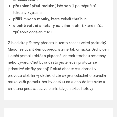
přesolení před redukcí
, kdy se sůl po odpaření
tekutiny zvýrazní
příliš mnoho mouky
, které zabalí chuť hub
dlouhé vaření smetany na silném ohni
, které může
způsobit oddělení tuku
Z hlediska přípravy předem je tento recept velmi praktický.
Maso lze uvařit den dopředu, stejně tak omáčku. Druhý den
ji stačí pomalu ohřát a případně zjemnit trochou smetany
nebo vývaru. Chuť bývá často ještě lepší, protože se
jednotlivé složky propojí. Pokud chcete mít doma i v
provozu stabilní výsledek, držte se jednoduchého pravidla:
maso vařit pomalu, houby opékat nasucho do intenzity a
smetanu přidávat až ve chvíli, kdy je základ hotový.