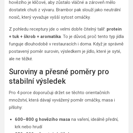
hovězího je klíčové, aby zůstalo vláčné a zároveň mělo
dostatek chuti z vývaru. Brambor pak slouží jako neutrální
nosič, který vyvažuje vyšší sytost omáčky.
Z pohledu receptury jde o velmi dobře čitelný talíř:
protein
+ tuk + škrob + aromatika
. To je důvod, proč tento typ jídla
funguje dlouhodobě v restauracích i doma. Když je správně
postavený poměr surovin, výsledkem je jídlo, které je syté,
ale ne těžké.
Suroviny a přesné poměry pro
stabilní výsledek
Pro 4 porce doporučuji držet se těchto orientačních
množství, která dávají vyvážený poměr omáčky, masa i
přílohy:
600–800 g hovězího masa
na vaření, ideálně přední,
krk nebo hrudí