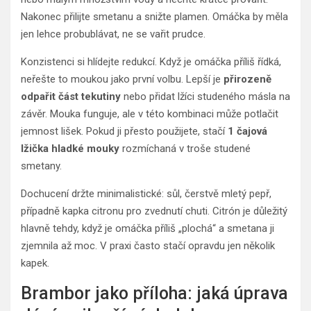
Nakonec přilijte smetanu a snižte plamen. Omáčka by měla
jen lehce probublávat, ne se vařit prudce.
Konzistenci si hlídejte redukcí. Když je omáčka příliš řídká,
neřešte to moukou jako první volbu. Lepší je
přirozeně
odpařit část tekutiny
nebo přidat lžíci studeného másla na
závěr. Mouka funguje, ale v této kombinaci může potlačit
jemnost lišek. Pokud ji přesto použijete, stačí
1 čajová
lžička hladké mouky
rozmíchaná v troše studené
smetany.
Dochucení držte minimalistické: sůl, čerstvě mletý pepř,
případně kapka citronu pro zvednutí chuti. Citrón je důležitý
hlavně tehdy, když je omáčka příliš „plochá“ a smetana ji
zjemnila až moc. V praxi často stačí opravdu jen několik
kapek.
Brambor jako příloha: jaká úprava