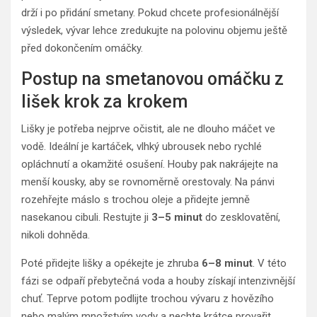
drží i po přidání smetany. Pokud chcete profesionálnější
výsledek, vývar lehce zredukujte na polovinu objemu ještě
před dokončením omáčky.
Postup na smetanovou omáčku z
lišek krok za krokem
Lišky je potřeba nejprve očistit, ale ne dlouho máčet ve
vodě. Ideální je kartáček, vlhký ubrousek nebo rychlé
opláchnutí a okamžité osušení. Houby pak nakrájejte na
menší kousky, aby se rovnoměrně orestovaly. Na pánvi
rozehřejte máslo s trochou oleje a přidejte jemně
nasekanou cibuli. Restujte ji
3–5 minut
do zesklovatění,
nikoli dohněda.
Poté přidejte lišky a opékejte je zhruba
6–8 minut
. V této
fázi se odpaří přebytečná voda a houby získají intenzivnější
chuť. Teprve potom podlijte trochou vývaru z hovězího
nebo malým množstvím vody a nechte krátce provařit.