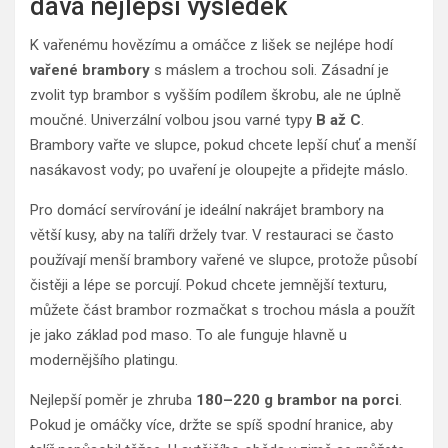
dává nejlepší výsledek
K vařenému hovězímu a omáčce z lišek se nejlépe hodí
vařené brambory
s máslem a trochou soli. Zásadní je
zvolit typ brambor s vyšším podílem škrobu, ale ne úplně
moučné. Univerzální volbou jsou varné typy
B až C
.
Brambory vařte ve slupce, pokud chcete lepší chuť a menší
nasákavost vody; po uvaření je oloupejte a přidejte máslo.
Pro domácí servírování je ideální nakrájet brambory na
větší kusy, aby na talíři držely tvar. V restauraci se často
používají menší brambory vařené ve slupce, protože působí
čistěji a lépe se porcují. Pokud chcete jemnější texturu,
můžete část brambor rozmačkat s trochou másla a použít
je jako základ pod maso. To ale funguje hlavně u
modernějšího platingu.
Nejlepší poměr je zhruba
180–220 g brambor na porci
.
Pokud je omáčky více, držte se spíš spodní hranice, aby