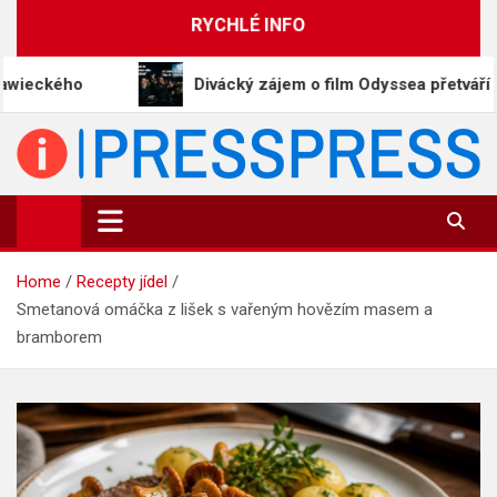
Skip
RYCHLÉ INFO
to
content
Divácký zájem o film Odyssea přetváří Homéra na m
PressPress.cz
Vaše zprávy v souvislostech
Home
Recepty jídel
Smetanová omáčka z lišek s vařeným hovězím masem a
bramborem