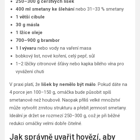
250–300 g čerstvých lišek
400 ml smetany ke šlehání
nebo 31–33 % smetany
1 větší cibule
30 g másla
1 lžíce oleje
700–900 g brambor
1 l vývaru
nebo vody na vaření masa
bobkový list, nové koření, celý pepř, sůl
1–2 lžičky citronové šťávy nebo kapka bílého vína pro
vyvážení chuti
V praxi platí, že
lišek by nemělo být málo
. Pokud dáte na
4 porce jen 100–150 g, omáčka bude působit spíš
smetanově než houbově. Naopak příliš velké množství
může vytvořit zrnitou strukturu a přebít jemnost smetany.
Ideální je držet se rozmezí 250–300 g, což je při běžné
redukci omáčky velmi dobře čitelné.
Jak správně uvařit hovězí, aby