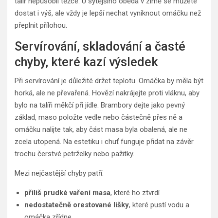
talíř nepůsobil těžce. U sytějšího oběda v zimě se můžete
dostat i výš, ale vždy je lepší nechat vyniknout omáčku než
přeplnit přílohou.
Servírování, skladování a časté
chyby, které kazí výsledek
Při servírování je důležité držet teplotu. Omáčka by měla být
horká, ale ne převařená. Hovězí nakrájejte proti vláknu, aby
bylo na talíři měkčí při jídle. Brambory dejte jako pevný
základ, maso položte vedle nebo částečně přes ně a
omáčku nalijte tak, aby část masa byla obalená, ale ne
zcela utopená. Na estetiku i chuť funguje přidat na závěr
trochu čerstvé petrželky nebo pažitky.
Mezi nejčastější chyby patří:
příliš prudké vaření masa
, které ho ztvrdí
nedostatečně orestované lišky
, které pustí vodu a
omáčka zřídne