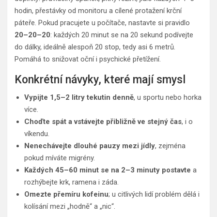
hodin, přestávky od monitoru a cílené protažení krční
páteře. Pokud pracujete u počítače, nastavte si pravidlo
20–20–20
: každých 20 minut se na 20 sekund podívejte
do dálky, ideálně alespoň 20 stop, tedy asi 6 metrů.
Pomáhá to snižovat oční i psychické přetížení.
Konkrétní návyky, které mají smysl
Vypijte 1,5–2 litry tekutin denně
, u sportu nebo horka
více.
Choďte spát a vstávejte přibližně ve stejný čas
, i o
víkendu.
Nenechávejte dlouhé pauzy mezi jídly
, zejména
pokud míváte migrény.
Každých 45–60 minut se na 2–3 minuty postavte
a
rozhýbejte krk, ramena i záda.
Omezte přemíru kofeinu
; u citlivých lidí problém dělá i
kolísání mezi „hodně“ a „nic“.