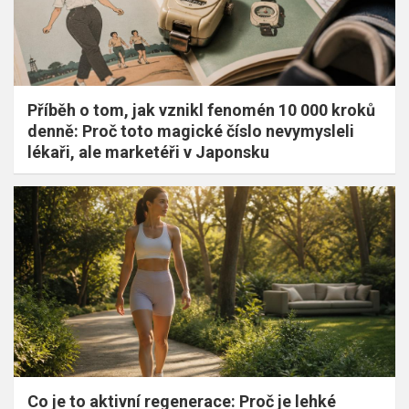
Příběh o tom, jak vznikl fenomén 10 000 kroků
denně: Proč toto magické číslo nevymysleli
lékaři, ale marketéři v Japonsku
Co je to aktivní regenerace: Proč je lehké