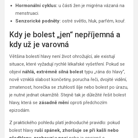
Hormonální cyklus:
u části žen je migréna vázaná na
menstruaci.
Senzorické podněty:
ostré světlo, hluk, parfém, kouř.
Kdy je bolest „jen“ nepříjemná a
kdy už je varovná
Většina bolestí hlavy není život ohrožující, ale existují
situace, které vyžadují rychlé lékařské vyšetření. Pokud se
objeví
náhlá, extrémně silná bolest
typu „rána do hlavy“,
nově vzniklá slabost končetiny, porucha řeči, dvojité vidění,
zmatenost, horečka se ztuhlostí šíje nebo bolest po úrazu,
je nutné jednat okamžitě. Stejně tak je důležité řešit bolest
hlavy, která se
zásadně mění
oproti předchozím
epizodám.
Z praktického pohledu platí jednoduché pravidlo: pokud
bolest hlavy
ruší spánek, zhoršuje se při kašli nebo