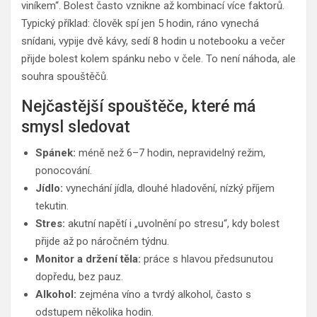
viníkem“. Bolest často vznikne až kombinací více faktorů.
Typický příklad: člověk spí jen 5 hodin, ráno vynechá
snídani, vypije dvě kávy, sedí 8 hodin u notebooku a večer
přijde bolest kolem spánku nebo v čele. To není náhoda, ale
souhra spouštěčů.
Nejčastější spouštěče, které má
smysl sledovat
Spánek:
méně než 6–7 hodin, nepravidelný režim,
ponocování.
Jídlo:
vynechání jídla, dlouhé hladovění, nízký příjem
tekutin.
Stres:
akutní napětí i „uvolnění po stresu“, kdy bolest
přijde až po náročném týdnu.
Monitor a držení těla:
práce s hlavou předsunutou
dopředu, bez pauz.
Alkohol:
zejména víno a tvrdý alkohol, často s
odstupem několika hodin.