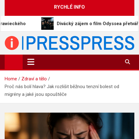
Skip
RYCHLÉ INFO
to
content
Divácký zájem o film Odyssea přetváří Homéra na 
PressPress.cz
Vaše zprávy v souvislostech
Home
Zdraví a tělo
Proč nás bolí hlava? Jak rozlišit běžnou tenzní bolest od
migrény a jaké jsou spouštěče