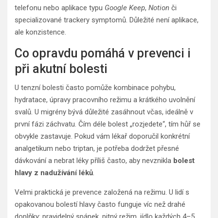
telefonu nebo aplikace typu
Google Keep
,
Notion
či
specializované trackery symptomů. Důležité není aplikace,
ale konzistence.
Co opravdu pomáhá v prevenci i
při akutní bolesti
U tenzní bolesti často pomůže kombinace pohybu,
hydratace, úpravy pracovního režimu a krátkého uvolnění
svalů. U migrény bývá důležité zasáhnout včas, ideálně v
první fázi záchvatu. Čím déle bolest „rozjedete“, tím hůř se
obvykle zastavuje. Pokud vám lékař doporučil konkrétní
analgetikum nebo triptan, je potřeba dodržet přesné
dávkování a nebrat léky příliš často, aby nevznikla
bolest
hlavy z nadužívání léků
.
Velmi praktická je prevence založená na režimu. U lidí s
opakovanou bolestí hlavy často funguje víc než drahé
doplňky: pravidelný spánek, pitný režim, jídlo každých 4–5