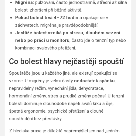
Migréna:
pulzování, často jednostranně, střední až silná
bolest, zhoršení při běžné aktivitě.
Pokud bolest trvá 4–72 hodin
a opakuje se v
záchvatech, migréna je pravděpodobnější.
Jestliže bolest vzniká po stresu, dlouhém sezení
nebo po práci u monitoru
, často jde o tenzní typ nebo
kombinaci svalového přetížení.
Co bolest hlavy nejčastěji spouští
Spouštěče jsou u každého jiné, ale existují opakující se
vzorce. U migrény je velmi častý
nedostatek spánku
,
nepravidelný režim, vynechání jídla, dehydratace,
hormonální změny, stres a prudké změny počasí. U tenzní
bolesti dominuje dlouhodobé napětí svalů krku a šíje,
špatná ergonomie, psychické přetížení a dlouhé
soustředění bez přestávky.
Z hlediska praxe je důležité nepřemýšlet jen nad „jedním