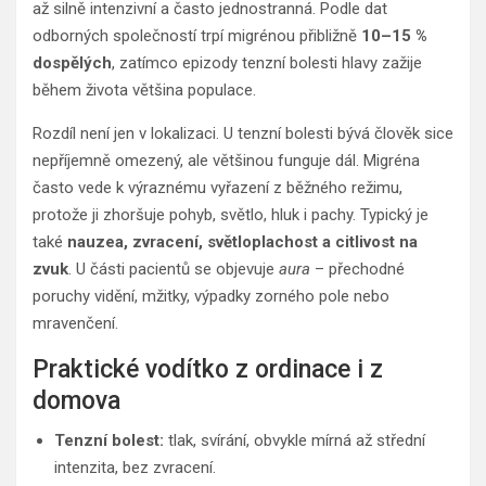
až silně intenzivní a často jednostranná. Podle dat
odborných společností trpí migrénou přibližně
10–15 %
dospělých
, zatímco epizody tenzní bolesti hlavy zažije
během života většina populace.
Rozdíl není jen v lokalizaci. U tenzní bolesti bývá člověk sice
nepříjemně omezený, ale většinou funguje dál. Migréna
často vede k výraznému vyřazení z běžného režimu,
protože ji zhoršuje pohyb, světlo, hluk i pachy. Typický je
také
nauzea, zvracení, světloplachost a citlivost na
zvuk
. U části pacientů se objevuje
aura
– přechodné
poruchy vidění, mžitky, výpadky zorného pole nebo
mravenčení.
Praktické vodítko z ordinace i z
domova
Tenzní bolest:
tlak, svírání, obvykle mírná až střední
intenzita, bez zvracení.