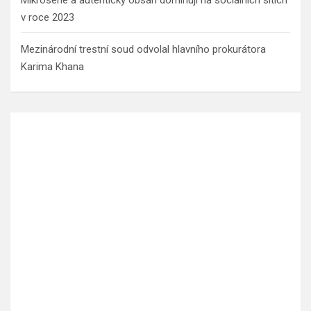
Mikrosérie a autentický obsah dominují na sociálních sítích
v roce 2023
Mezinárodní trestní soud odvolal hlavního prokurátora
Karima Khana