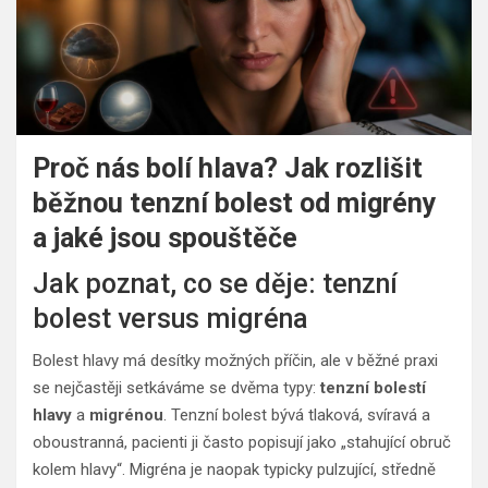
Proč nás bolí hlava? Jak rozlišit
běžnou tenzní bolest od migrény
a jaké jsou spouštěče
Jak poznat, co se děje: tenzní
bolest versus migréna
Bolest hlavy má desítky možných příčin, ale v běžné praxi
se nejčastěji setkáváme se dvěma typy:
tenzní bolestí
hlavy
a
migrénou
. Tenzní bolest bývá tlaková, svíravá a
oboustranná, pacienti ji často popisují jako „stahující obruč
kolem hlavy“. Migréna je naopak typicky pulzující, středně