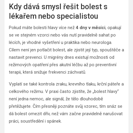
Kdy dává smysl řešit bolest s
lékařem nebo specialistou
Pokud máte bolesti hlavy více než
4 dny v měsíci
, opakují
se ve stejném vzorci nebo vás nutí pravidelně sahat po
lécích, je vhodné vyšetření u praktika nebo neurologa.
Cílem není jen potlačit bolest, ale zjistit její typ, spouštěče a
nastavit prevenci. U migrény dnes existují možnosti od
režimových opatření přes akutní léčbu až po preventivní
terapii, která snižuje frekvenci záchvatů.
Vyplatí se také kontrola zraku, krevního tlaku, krční páteře a
celkového režimu. V praxi často zjistíte, že „bolest hlavy“
není jedna nemoc, ale signál, že tělo dlouhodobě
přetěžujete. Čím přesněji poznáte svůj vzorec, tím snáz se
dá bolest omezit dřív, než vám začne pravidelně narušovat
práci, soustředění i spánek.