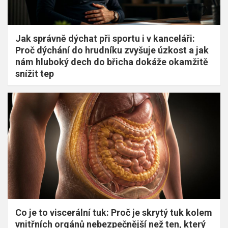
Jak správně dýchat při sportu i v kanceláři:
Proč dýchání do hrudníku zvyšuje úzkost a jak
nám hluboký dech do břicha dokáže okamžitě
snížit tep
Co je to viscerální tuk: Proč je skrytý tuk kolem
vnitřních orgánů nebezpečnější než ten, který