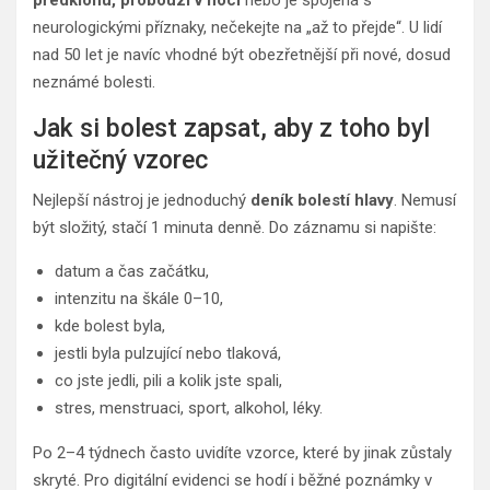
předklonu, probouzí v noci
nebo je spojená s
neurologickými příznaky, nečekejte na „až to přejde“. U lidí
nad 50 let je navíc vhodné být obezřetnější při nové, dosud
neznámé bolesti.
Jak si bolest zapsat, aby z toho byl
užitečný vzorec
Nejlepší nástroj je jednoduchý
deník bolestí hlavy
. Nemusí
být složitý, stačí 1 minuta denně. Do záznamu si napište:
datum a čas začátku,
intenzitu na škále 0–10,
kde bolest byla,
jestli byla pulzující nebo tlaková,
co jste jedli, pili a kolik jste spali,
stres, menstruaci, sport, alkohol, léky.
Po 2–4 týdnech často uvidíte vzorce, které by jinak zůstaly
skryté. Pro digitální evidenci se hodí i běžné poznámky v