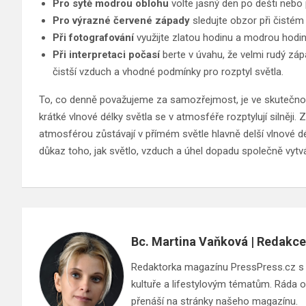
Pro sytě modrou oblohu
volte jasný den po dešti nebo
Pro výrazné červené západy
sledujte obzor při čistém
Při fotografování
využijte zlatou hodinu a modrou hodin
Při interpretaci počasí
berte v úvahu, že velmi rudý zá
čistší vzduch a vhodné podmínky pro rozptyl světla.
To, co denně považujeme za samozřejmost, je ve skutečnosti
krátké vlnové délky světla se v atmosféře rozptylují silněji
atmosférou zůstávají v přímém světle hlavně delší vlnové dé
důkaz toho, jak světlo, vzduch a úhel dopadu společně vytv
Bc. Martina Vaňková | Redakce
Redaktorka magazínu PressPress.cz s ci
kultuře a lifestylovým tématům. Ráda ob
přenáší na stránky našeho magazínu.