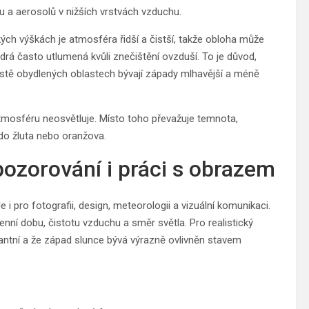
hu a aerosolů v nižších vrstvách vzduchu.
ých výškách je atmosféra řidší a čistší, takže obloha může
rá často utlumená kvůli znečištění ovzduší. To je důvod,
hustě obydlených oblastech bývají západy mlhavější a méně
atmosféru neosvětluje. Místo toho převažuje temnota,
do žluta nebo oranžova.
pozorování i práci s obrazem
e i pro fotografii, design, meteorologii a vizuální komunikaci.
enní dobu, čistotu vzduchu a směr světla. Pro realistický
tantní a že západ slunce bývá výrazně ovlivněn stavem