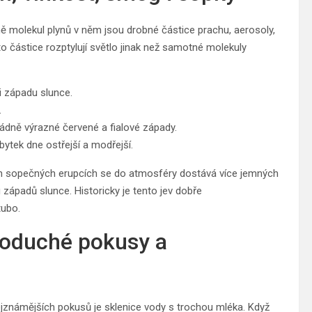
mě molekul plynů v něm jsou drobné částice prachu, aerosoly,
o částice rozptylují světlo jinak než samotné molekuly
i západu slunce.
.
ně výrazné červené a fialové západy.
ytek dne ostřejší a modřejší.
lných sopečných erupcích se do atmosféry dostává více jemných
západů slunce. Historicky je tento jev dobře
tubo.
ednoduché pokusy a
nejznámějších pokusů je sklenice vody s trochou mléka. Když