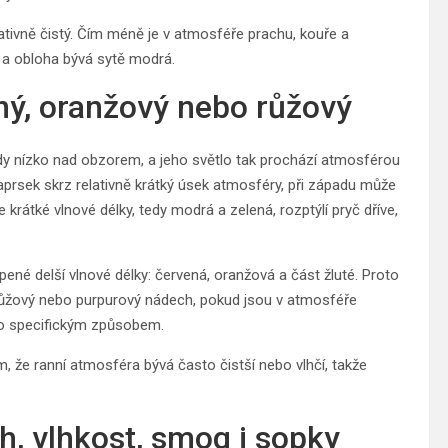
ativně čistý. Čím méně je v atmosféře prachu, kouře a
l a obloha bývá sytě modrá.
ný, oranžový nebo růžový
hdy nízko nad obzorem, a jeho světlo tak prochází atmosférou
prsek skrz relativně krátký úsek atmosféry, při západu může
e krátké vlnové délky, tedy modrá a zelená, rozptýlí pryč dříve,
pené delší vlnové délky: červená, oranžová a část žluté. Proto
i růžový nebo purpurový nádech, pokud jsou v atmosféře
tlo specifickým způsobem.
tom, že ranní atmosféra bývá často čistší nebo vlhčí, takže
h, vlhkost, smog i sopky