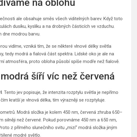
 díváme na oblohu
utečnosti ale obsahuje směs všech viditelných barev. Když toto
ulách dusíku, kyslíku a na drobných částicích ve vzduchu.
em dne modrou barvu.
rou vidíme, vzniká tím, že se některé vlnové délky světla
élky, tedy modrá a fialová část spektra. Lidské oko je ale na
orní atmosféra, proto obloha působí spíše modře než fialově.
 modrá šíří víc než červená
l
. Tento jev popisuje, že intenzita rozptylu světla je nepřímo
 kratší je vlnová délka, tím výrazněji se rozptyluje.
nanometrů. Modrá složka je kolem 450 nm, červená zhruba 650–
m silněji než červené. Pokud porovnáme 450 nm a 650 nm,
 Proto z přímého slunečního svitu „mizí“ modrá složka jiným
týlené modré světlo.