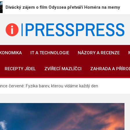
jem o film Odyssea přetváří Homéra na memy
Čína
PressPress.cz
Vaše zprávy v souvislostech
EKONOMIKA
IT A TECHNOLOGIE
NÁZORY A RECENZE
RECEPTY JÍDEL
ZVÍŘECÍ MAZLÍČCI
ZAHRADA A PŘÍRO
nce červené: Fyzika barev, kterou vídáme každý den