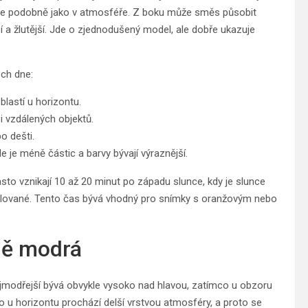
yluje podobně jako v atmosféře. Z boku může směs působit
í a žlutější. Jde o zjednodušený model, ale dobře ukazuje
ech dne:
blastí u horizontu.
 i vzdálených objektů.
o dešti.
 je méně částic a barvy bývají výraznější.
asto vznikají 10 až 20 minut po západu slunce, kdy je slunce
ětlované. Tento čas bývá vhodný pro snímky s oranžovým nebo
ně modrá
jmodřejší bývá obvykle vysoko nad hlavou, zatímco u obzoru
lo u horizontu prochází delší vrstvou atmosféry, a proto se