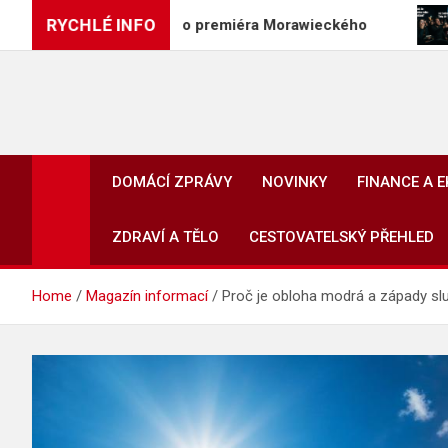
Skip
RYCHLÉ INFO
četně bývalého premiéra Morawieckého
Divácký zá
to
content
DOMÁCÍ ZPRÁVY
NOVINKY
FINANCE A 
ZDRAVÍ A TĚLO
CESTOVATELSKÝ PŘEHLED
Home
Magazín informací
Proč je obloha modrá a západy slu