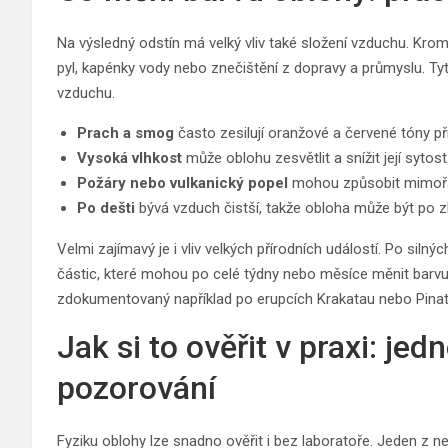
Na výsledný odstín má velký vliv také složení vzduchu. Kro
pyl, kapénky vody nebo znečištění z dopravy a průmyslu. Tyt
vzduchu.
Prach a smog
často zesilují oranžové a červené tóny př
Vysoká vlhkost
může oblohu zesvětlit a snížit její sytost
Požáry nebo vulkanický popel
mohou způsobit mimořád
Po dešti
bývá vzduch čistší, takže obloha může být po zb
Velmi zajímavý je i vliv velkých přírodních událostí. Po si
částic, které mohou po celé týdny nebo měsíce měnit barvu 
zdokumentovaný například po erupcích Krakatau nebo Pina
Jak si to ověřit v praxi: j
pozorování
Fyziku oblohy lze snadno ověřit i bez laboratoře. Jeden z 