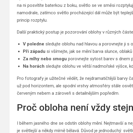
na ni posvítíte baterkou z boku, světlo se ve směsi rozpt
namodrale, zatímco světlo procházející dál může být teplejš
princip rozptylu.
Další praktický postup je pozorování oblohy v různých část
V poledne
sledujte oblohu nad hlavou a porovnejte ji s o
Při západu
si všímejte, jak se mění barva slunce, oblaků
Za mlhy nebo smogu
porovnejte sytost barev s dnem p
Na horách
sledujte oblohu ve větší nadmořské výšce, kde
Pro fotografy je užitečné vědět, že nejdramatičtější barvy č
už pod horizontem, ale spodní vrstvy atmosféry stále osv
červeným nebem a zároveň s detailnějším popředím.
Proč obloha není vždy stej
I během jasného dne se odstín oblohy mění. Nejtmavší a ne
je světlejší a někdy mírně bělavá. Důvod je jednoduchý: svět