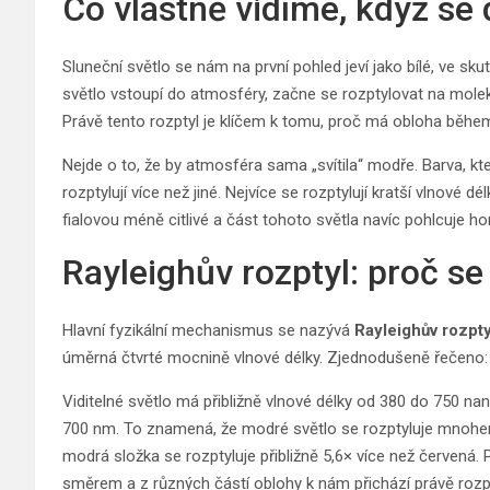
Co vlastně vidíme, když se
Sluneční světlo se nám na první pohled jeví jako bílé, ve sk
světlo vstoupí do atmosféry, začne se rozptylovat na molek
Právě tento rozptyl je klíčem k tomu, proč má obloha běh
Nejde o to, že by atmosféra sama „svítila“ modře. Barva, kte
rozptylují více než jiné. Nejvíce se rozptylují kratší vlnové d
fialovou méně citlivé a část tohoto světla navíc pohlcuje h
Rayleighův rozptyl: proč se
Hlavní fyzikální mechanismus se nazývá
Rayleighův rozpty
úměrná čtvrté mocnině vlnové délky. Zjednodušeně řečeno: čím
Viditelné světlo má přibližně vlnové délky od 380 do 750 
700 nm. To znamená, že modré světlo se rozptyluje mnohe
modrá složka se rozptyluje přibližně 5,6× více než červená.
směrem a z různých částí oblohy k nám přichází právě rozp