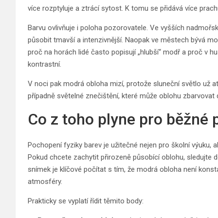
více rozptyluje a ztrácí sytost. K tomu se přidává více prac
Barvu ovlivňuje i poloha pozorovatele. Ve vyšších nadmořsk
působit tmavší a intenzivnější. Naopak ve městech bývá mod
proč na horách lidé často popisují „hlubší“ modř a proč v 
kontrastní.
V noci pak modrá obloha mizí, protože sluneční světlo už 
případně světelné znečištění, které může oblohu zbarvovat 
Co z toho plyne pro běžné 
Pochopení fyziky barev je užitečné nejen pro školní výuku, al
Pokud chcete zachytit přirozeně působící oblohu, sledujte d
snímek je klíčové počítat s tím, že modrá obloha není kons
atmosféry.
Prakticky se vyplatí řídit těmito body: