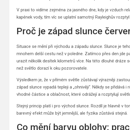
V praxi to vidíme zejména za jasného dne, kdy je vzduch rel
kapének vody, tím víc se uplatní samotný Rayleighův rozpty
Proč je západ slunce červe
Situace se mění při východu a západu slunce. Slunce je te
mnohem delší cestu než v poledne. Zatímco přes den jde pa
urazit několik desítek kilometrů více. Na této dlouhé dráze s
než světlo dorazí k oku pozorovatele.
Výsledkem je, že v přímém světle zůstávají výrazněji zastou
západ slunce vypadá tepleji a „ohnivěji“. Někdy se přidává 
vhodné částice a oblačnost, které odrážejí a rozptylují svě
Stejný princip platí i pro východ slunce. Rozdíl je hlavně v 
barevný efekt může být jemnější, ale fyzika zůstává stejná.
Co mění barvu oblohy: prac