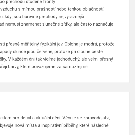
 po přechodu studené fronty.
 vzduchu s mírnou prašností nebo tenkou oblačností.
u, kdy jsou barevné přechody nejvýraznější.
pad nemusí znamenat slunečné zítřky, ale často naznačuje
 přesně měřitelný fyzikální jev. Obloha je modrá, protože
. Západy slunce jsou červené, protože při dlouhé cestě
lky. V každém dni tak vidíme jednoduchý, ale velmi přesný
ářejí barvy, které považujeme za samozřejmé.
tem pro detail a aktuální dění. Věnuje se zpravodajství,
jevuje nová místa a inspirativní příběhy, které následně