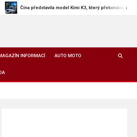
 představila model Kimi K3, který překonává americké AI techno
MAGAZÍN INFORMACÍ
AUTO MOTO
DA