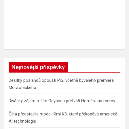
Nejnovější příspěvky
Desítky poslanců opouští PiS, včetně bývalého premiéra
Morawieckého
Divácký zájem o film Odyssea přetváří Homéra na memy
Čína představila model Kimi K3, který překonává americké
AI technologie