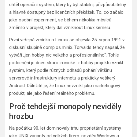
chtěl operační systém, který by byl stabilní, přizpůsobitelný
a hlavně dostupný bez licenčních překážek. To, co začalo
jako osobní experiment, se během několika měsíců
změnilo v projekt, který dal vzniknout Linux kernelu.
První veřejná zmínka o Linuxu se objevila 25. srpna 1991 v
diskusní skupině comp.os.minix. Torvalds tehdy napsal, že
vytváří „jen hobby, nic velkého a profesionálního“. Tohle
podcenění je dnes skoro ironické: z hobby projektu vznikl
systém, který podle různých odhadů pohání většinu
serverové infrastruktury internetu a prakticky veškerý
Android. Důležité je, že Linux nevznikl jako marketingový
produkt, ale jako řešení reálného problému.
Proč tehdejší monopoly neviděly
hrozbu
Na počátku 90. let dominovaly trhu proprietární systémy
jako UNIX varianty od velkých firem, později Windows a