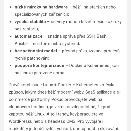
nízké nároky na hardware
– běží i na starších nebo
specializovaných zařízeních;
vysoká stabilita
– servery mohou běžet měsíce až roky
bez restartu;
automatizace
– snadná správa přes SSH, Bash,
Ansible, Terraform nebo systemd;
bezpečnostní model
– přesná práva, izolace procesů,
rychlé patchování;
podpora kontejnerizace
– Docker a Kubernetes jsou
na Linuxu přirozeně doma.
Právě kombinace Linux + Docker + Kubernetes změnila
způsob, jakým dnes běží moderní weby, SaaS aplikace a e-
commerce platformy. Pokud provozujete web na
cloudovém hostingu, je velmi pravděpodobné, že pod
kapotou běží Linux. A to i tehdy, když pracujete ve
WordPressu nebo s headless CMS. Pro vývojáře i
marketéry je to důležité: rychlost, dostupnost a škálování