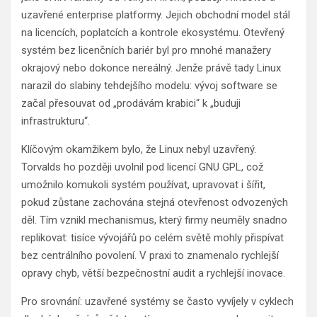
uzavřené enterprise platformy. Jejich obchodní model stál
na licencích, poplatcích a kontrole ekosystému. Otevřený
systém bez licenčních bariér byl pro mnohé manažery
okrajový nebo dokonce nereálný. Jenže právě tady Linux
narazil do slabiny tehdejšího modelu: vývoj software se
začal přesouvat od „prodávám krabici“ k „buduji
infrastrukturu“.
Klíčovým okamžikem bylo, že Linux nebyl uzavřený.
Torvalds ho později uvolnil pod licencí GNU GPL, což
umožnilo komukoli systém používat, upravovat i šířit,
pokud zůstane zachována stejná otevřenost odvozených
děl. Tím vznikl mechanismus, který firmy neuměly snadno
replikovat: tisíce vývojářů po celém světě mohly přispívat
bez centrálního povolení. V praxi to znamenalo rychlejší
opravy chyb, větší bezpečnostní audit a rychlejší inovace.
Pro srovnání: uzavřené systémy se často vyvíjely v cyklech