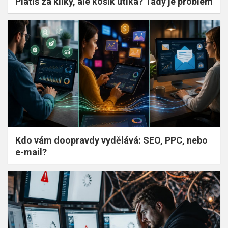
Platíš za kliky, ale košík utíká? Tady je problém
Kdo vám doopravdy vydělává: SEO, PPC, nebo
e-mail?