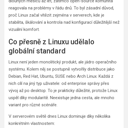
dlouhých měsíců až let, zatímco open-source komunita
reagovala na problémy v řádu dnů. To byl zásadní důvod,
proč Linux začal vítězit zejména v serverech, kde je
stabilita, škálování a kontrola nad konfigurací důležitější než
vizuální komfort.
Co přesně z Linuxu udělalo
globální standard
Linux není jeden monolitický produkt, ale jádro operačního
systému. Kolem něj se postupně vytvořily distribuce jako
Debian, Red Hat, Ubuntu, SUSE nebo Arch Linux. Každá z
nich cílí na jiný typ uživatele: od enterprise správy přes
vývoj až po desktop. To je prakticky důležité, protože Linux
uspěl díky modularitě. Neexistuje jedna cesta, ale mnoho
variant pro různé scénáře.
V serverovém světě dnes Linux dominuje díky několika
konkrétním vlastnostem: