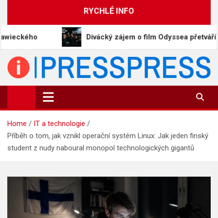
Skip
RYCHLÉ INFO
to
content
Divácký zájem o film Odyssea přetváří Homéra na 
PressPress.cz
Vaše zprávy v souvislostech
Home
IT a technologie
Příběh o tom, jak vznikl operační systém Linux: Jak jeden finský
student z nudy naboural monopol technologických gigantů