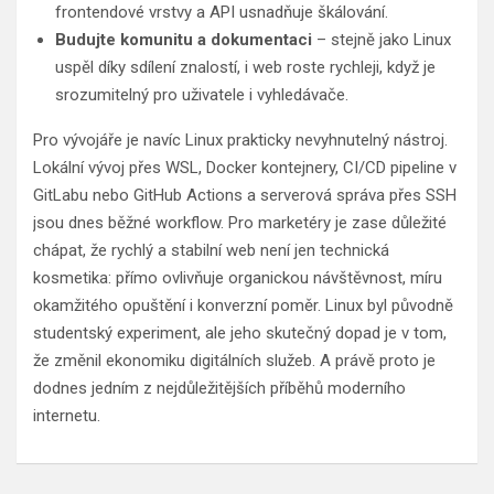
frontendové vrstvy a API usnadňuje škálování.
Budujte komunitu a dokumentaci
– stejně jako Linux
uspěl díky sdílení znalostí, i web roste rychleji, když je
srozumitelný pro uživatele i vyhledávače.
Pro vývojáře je navíc Linux prakticky nevyhnutelný nástroj.
Lokální vývoj přes WSL, Docker kontejnery, CI/CD pipeline v
GitLabu nebo GitHub Actions a serverová správa přes SSH
jsou dnes běžné workflow. Pro marketéry je zase důležité
chápat, že rychlý a stabilní web není jen technická
kosmetika: přímo ovlivňuje organickou návštěvnost, míru
okamžitého opuštění i konverzní poměr. Linux byl původně
studentský experiment, ale jeho skutečný dopad je v tom,
že změnil ekonomiku digitálních služeb. A právě proto je
dodnes jedním z nejdůležitějších příběhů moderního
internetu.