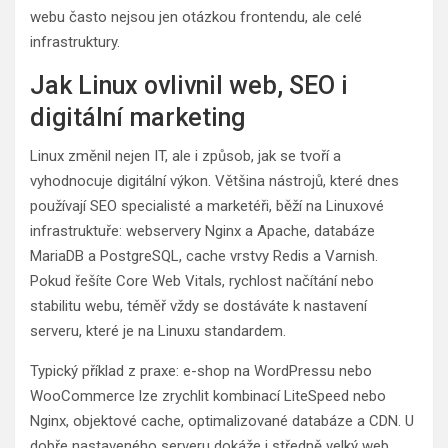
webu často nejsou jen otázkou frontendu, ale celé
infrastruktury.
Jak Linux ovlivnil web, SEO i
digitální marketing
Linux změnil nejen IT, ale i způsob, jak se tvoří a
vyhodnocuje digitální výkon. Většina nástrojů, které dnes
používají SEO specialisté a marketéři, běží na Linuxové
infrastruktuře: webservery Nginx a Apache, databáze
MariaDB a PostgreSQL, cache vrstvy Redis a Varnish.
Pokud řešíte Core Web Vitals, rychlost načítání nebo
stabilitu webu, téměř vždy se dostáváte k nastavení
serveru, které je na Linuxu standardem.
Typický příklad z praxe: e-shop na WordPressu nebo
WooCommerce lze zrychlit kombinací LiteSpeed nebo
Nginx, objektové cache, optimalizované databáze a CDN. U
dobře nastaveného serveru dokáže i středně velký web