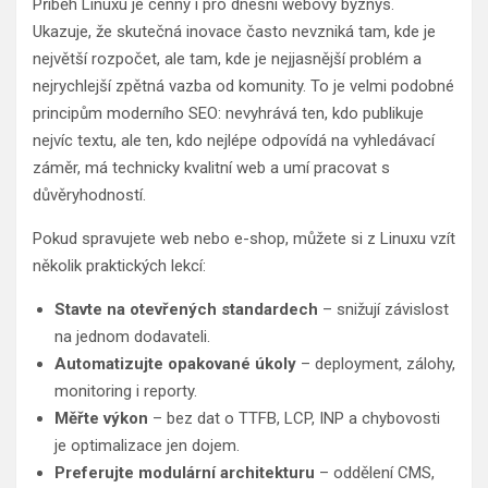
Příběh Linuxu je cenný i pro dnešní webový byznys.
Ukazuje, že skutečná inovace často nevzniká tam, kde je
největší rozpočet, ale tam, kde je nejjasnější problém a
nejrychlejší zpětná vazba od komunity. To je velmi podobné
principům moderního SEO: nevyhrává ten, kdo publikuje
nejvíc textu, ale ten, kdo nejlépe odpovídá na vyhledávací
záměr, má technicky kvalitní web a umí pracovat s
důvěryhodností.
Pokud spravujete web nebo e-shop, můžete si z Linuxu vzít
několik praktických lekcí:
Stavte na otevřených standardech
– snižují závislost
na jednom dodavateli.
Automatizujte opakované úkoly
– deployment, zálohy,
monitoring i reporty.
Měřte výkon
– bez dat o TTFB, LCP, INP a chybovosti
je optimalizace jen dojem.
Preferujte modulární architekturu
– oddělení CMS,