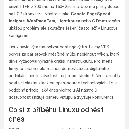
snížit TTFB z 800 ms na 150–250 ms, což má přímý dopad
na LCP i konverze. Nástroje jako
Google PageSpeed
Insights
,
WebPageTest
,
Lighthouse
nebo
GTmetrix
vám
ukážou problém, ale skutečné řešení často leží v Linuxové
konfiguraci.
Linux navíc výrazně ovlivnil hostingový trh. Levný VPS
server za pár stovek měsíčně může nabídnout výkon, který
dříve vyžadoval výrazně dražší infrastrukturu. Pro menší
firmy to znamenalo reálnou demokratizaci digitálního
podnikání: místo závislosti na proprietárním řešení si mohly
postavit vlastní stack na open-source technologiích. To je
podobný princip, jaký dnes vidíme u AI nástrojů –
dostupnost snižuje bariéru vstupu a zvyšuje konkurenci.
Co si z příběhu Linuxu odnést
dnes