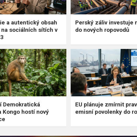
ie a autentický obsah
Perský záliv investuje 
na sociálních sítích v
do nových ropovodů
23
í Demokratická
EU plánuje zmírnit prav
a Kongo hostí nový
emisní povolenky do r
ce