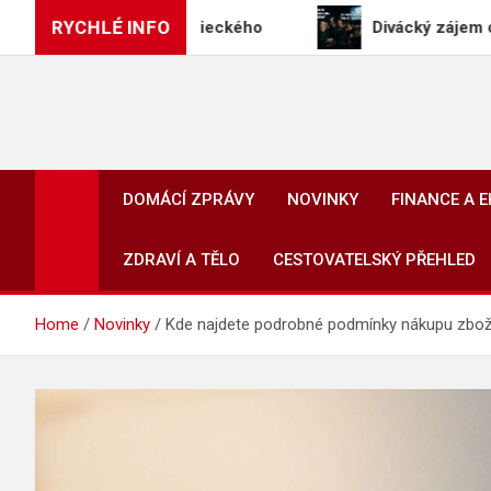
Skip
RYCHLÉ INFO
remiéra Morawieckého
Divácký zájem o film Odyss
to
content
DOMÁCÍ ZPRÁVY
NOVINKY
FINANCE A 
ZDRAVÍ A TĚLO
CESTOVATELSKÝ PŘEHLED
Home
Novinky
Kde najdete podrobné podmínky nákupu zbo