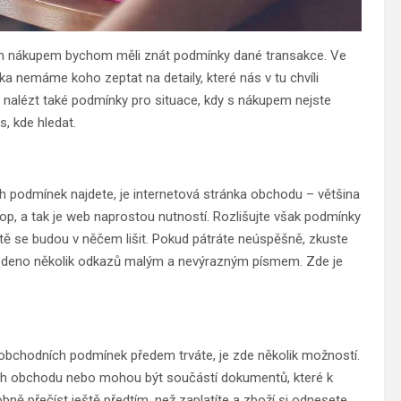
ždým nákupem bychom měli znát podmínky dané transakce. Ve
tka nemáme koho zeptat na detaily, které nás v tu chvíli
 nalézt také podmínky pro situace, kdy s nákupem nejste
, kde hledat.
 podmínek najdete, je internetová stránka obchodu – většina
, a tak je web naprostou nutností. Rozlišujte však podmínky
itě se budou v něčem lišit. Pokud pátráte neúspěšně, zkuste
 uvedeno několik odkazů malým a nevýrazným písmem. Zde je
obchodních podmínek předem trváte, je zde několik možností.
h obchodu nebo mohou být součástí dokumentů, které k
ně přečíst ještě předtím, než zaplatíte a zboží si odnesete