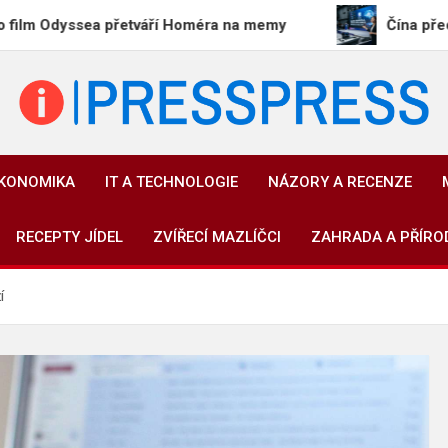
ea přetváří Homéra na memy
Čína představila mode
PressPress.cz
Vaše zprávy v souvislostech
EKONOMIKA
IT A TECHNOLOGIE
NÁZORY A RECENZE
RECEPTY JÍDEL
ZVÍŘECÍ MAZLÍČCI
ZAHRADA A PŘÍRO
ží