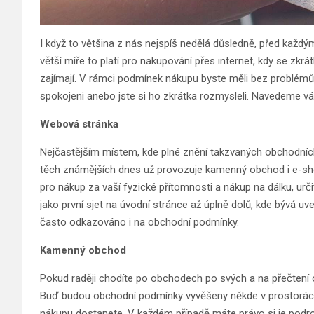
I když to většina z nás nejspíš nedělá důsledně, před ka
větší míře to platí pro nakupování přes internet, kdy se zkrá
zajímají. V rámci podmínek nákupu byste měli bez problémů
spokojeni anebo jste si ho zkrátka rozmysleli. Navedeme vás
Webová stránka
Nejčastějším místem, kde plné znění takzvaných obchodních
těch známějších dnes už provozuje kamenný obchod i e-shop
pro nákup za vaší fyzické přítomnosti a nákup na dálku, urč
jako první sjet na úvodní stránce až úplně dolů, kde bývá
často odkazováno i na obchodní podmínky.
Kamenný obchod
Pokud raději chodíte po obchodech po svých a na přečtení 
Buď budou obchodní podmínky vyvěšeny někde v prostorác
nákupu dostanete. V každém případě máte právo si je podrob