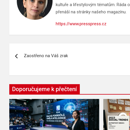
kultuře a lifestylovým tématům. Ráda ob
přenáší na stránky našeho magazínu.
https://www.presspress.cz
Navigace
Zaostřeno na Váš zrak
pro
příspěvek
Doporučujeme k přečtení