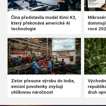
Čína představila model Kimi K3,
Mikrosér
který překonává americké AI
dominují 
technologie
roce 20
Zetor přesune výrobu do Indie,
Východn
emisní povolenky zvyšují
republik
uhlíkovou náročnost
druh opi