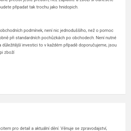
budete připadat tak trochu jako hnidopich.
í obchodních podmínek, není nic jednoduššího, než o pomoc
osobně při standardních pochůzkách po obchodech. Není nutné
a důležitější investici to v každém případě doporučujeme, jsou
pi zboží
tem pro detail a aktuální dění. Věnuje se zpravodajství,