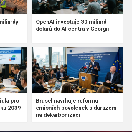
miliardy
OpenAI investuje 30 miliard
dolarů do AI centra v Georgii
idla pro
Brusel navrhuje reformu
oku 2039
emisních povolenek s důrazem
na dekarbonizaci