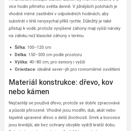
více hodin přímého světla denně. V jižnějších polohách je
vhodné mírné zastínění v odpoledních hodinách, aby
substrát v létě nevysychal příliš rychle. Důležitý je také
přístup k vodě, protože vyvýšené záhony mají vyšší nároky
na zálivku než klasické záhony v terénu.
Šířka:
100–120 cm
Délka:
150–300 cm podle prostoru
Výška:
40–80 cm, pro seniory i vyšší
Orientace:
ideálně sever–jih pro rovnoměrné osvětlení
Materiál konstrukce: dřevo, kov
nebo kámen
Nejčastěji se používá dřevo, protože se dobře zpracovává
a působí přirozeně. Vhodné jsou modřín, dub, akát nebo
tepelně upravené dřevo s delší životností. Smrk a borovice
jsou levnější, ale bez ochrany obvykle vydrží kratší dobu.