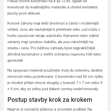
Pokud chcete konstrukci na 8 až 12 let, vyplatí se
investovat do kvalitnějšího materiálu a chránit kontaktní
plochy proti vlhkosti.
Kovové záhony mají delší životnost a často i modernější
vzhled. Jsou ale náchylnější k přehřívání stěn, což může v
horku vysušovat okraje substrátu. Kamenné nebo zděné
varianty mají vysokou stabilitu, ale jsou náročnější na
stavbu i cenu. Pro běžnou zahradu bývá nejpraktičtější
dřevěná konstrukce s vnitřní ochranou nopovou fólií nebo
geotextilií.
Na spojovací materiál používejte vruty do exteriéru, ideálně
nerezové nebo pozinkované. U konstrukcí nad 60 cm výšky
je vhodné přidat rohové sloupky z hranolů 7 × 7 cm nebo 9
× 9 cm, aby se stěny pod tlakem zeminy nedeformovaly.
Postup stavby krok za krokem
Nejprve si vyznačte půdorys a srovnejte podklad. Na