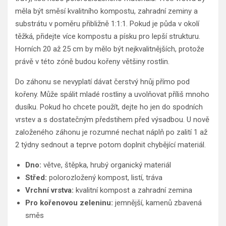
měla být směsí kvalitního kompostu, zahradní zeminy a
substrátu v poměru přibližně 1:1:1. Pokud je půda v okolí
těžká, přidejte více kompostu a písku pro lepší strukturu.
Horních 20 až 25 cm by mělo být nejkvalitnějších, protože
právě v této zóně budou kořeny většiny rostlin.
Do záhonu se nevyplatí dávat čerstvý hnůj přímo pod
kořeny. Může spálit mladé rostliny a uvolňovat příliš mnoho
dusíku. Pokud ho chcete použít, dejte ho jen do spodních
vrstev a s dostatečným předstihem před výsadbou. U nově
založeného záhonu je rozumné nechat náplň po zalití 1 až
2 týdny sednout a teprve potom doplnit chybějící materiál.
Dno:
větve, štěpka, hrubý organický materiál
Střed:
polorozložený kompost, listí, tráva
Vrchní vrstva:
kvalitní kompost a zahradní zemina
Pro kořenovou zeleninu:
jemnější, kamenů zbavená
směs