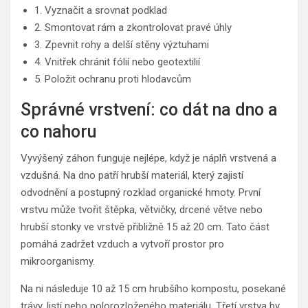
1. Vyznačit a srovnat podklad
2. Smontovat rám a zkontrolovat pravé úhly
3. Zpevnit rohy a delší stěny výztuhami
4. Vnitřek chránit fólií nebo geotextilií
5. Položit ochranu proti hlodavcům
Správné vrstvení: co dát na dno a
co nahoru
Vyvýšený záhon funguje nejlépe, když je náplň vrstvená a
vzdušná. Na dno patří hrubší materiál, který zajistí
odvodnění a postupný rozklad organické hmoty. První
vrstvu může tvořit štěpka, větvičky, drcené větve nebo
hrubší stonky ve vrstvě přibližně 15 až 20 cm. Tato část
pomáhá zadržet vzduch a vytvoří prostor pro
mikroorganismy.
Na ni následuje 10 až 15 cm hrubšího kompostu, posekané
trávy, listí nebo polorozloženého materiálu. Třetí vrstva by