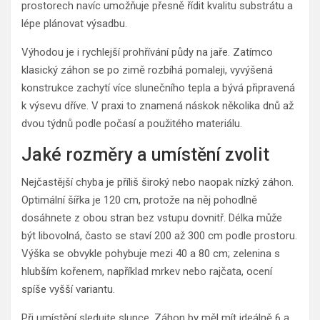
prostorech navíc umožňuje přesně řídit kvalitu substrátu a
lépe plánovat výsadbu.
Výhodou je i rychlejší prohřívání půdy na jaře. Zatímco
klasický záhon se po zimě rozbíhá pomaleji, vyvýšená
konstrukce zachytí více slunečního tepla a bývá připravená
k výsevu dříve. V praxi to znamená náskok několika dnů až
dvou týdnů podle počasí a použitého materiálu.
Jaké rozměry a umístění zvolit
Nejčastější chyba je příliš široký nebo naopak nízký záhon.
Optimální šířka je 120 cm, protože na něj pohodlně
dosáhnete z obou stran bez vstupu dovnitř. Délka může
být libovolná, často se staví 200 až 300 cm podle prostoru.
Výška se obvykle pohybuje mezi 40 a 80 cm; zelenina s
hlubším kořenem, například mrkev nebo rajčata, ocení
spíše vyšší variantu.
Při umístění sledujte slunce. Záhon by měl mít ideálně 6 a