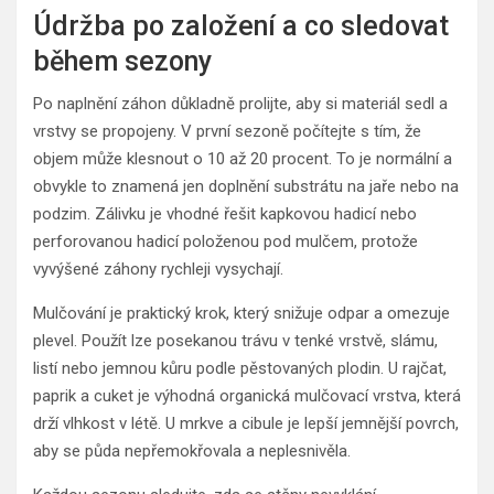
Údržba po založení a co sledovat
během sezony
Po naplnění záhon důkladně prolijte, aby si materiál sedl a
vrstvy se propojeny. V první sezoně počítejte s tím, že
objem může klesnout o 10 až 20 procent. To je normální a
obvykle to znamená jen doplnění substrátu na jaře nebo na
podzim. Zálivku je vhodné řešit kapkovou hadicí nebo
perforovanou hadicí položenou pod mulčem, protože
vyvýšené záhony rychleji vysychají.
Mulčování je praktický krok, který snižuje odpar a omezuje
plevel. Použít lze posekanou trávu v tenké vrstvě, slámu,
listí nebo jemnou kůru podle pěstovaných plodin. U rajčat,
paprik a cuket je výhodná organická mulčovací vrstva, která
drží vlhkost v létě. U mrkve a cibule je lepší jemnější povrch,
aby se půda nepřemokřovala a neplesnivěla.