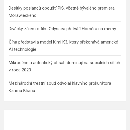
Desítky poslanců opouští PiS, včetně bývalého premiéra
Morawieckého
Divácký zájem o film Odyssea přetváří Homéra na memy
Čína představila model Kimi K3, který překonává americké
AI technologie
Mikrosérie a autentický obsah dominují na sociálních sítích
v roce 2023
Mezinárodní trestní soud odvolal hlavního prokurátora
Karima Khana