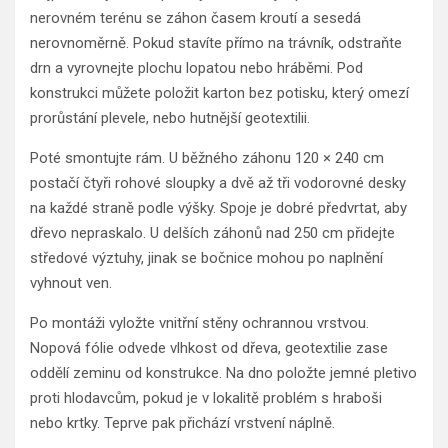
nerovném terénu se záhon časem kroutí a sesedá
nerovnoměrně. Pokud stavíte přímo na trávník, odstraňte
drn a vyrovnejte plochu lopatou nebo hráběmi. Pod
konstrukci můžete položit karton bez potisku, který omezí
prorůstání plevele, nebo hutnější geotextilii.
Poté smontujte rám. U běžného záhonu 120 × 240 cm
postačí čtyři rohové sloupky a dvě až tři vodorovné desky
na každé straně podle výšky. Spoje je dobré předvrtat, aby
dřevo nepraskalo. U delších záhonů nad 250 cm přidejte
středové výztuhy, jinak se bočnice mohou po naplnění
vyhnout ven.
Po montáži vyložte vnitřní stěny ochrannou vrstvou.
Nopová fólie odvede vlhkost od dřeva, geotextilie zase
oddělí zeminu od konstrukce. Na dno položte jemné pletivo
proti hlodavcům, pokud je v lokalitě problém s hraboši
nebo krtky. Teprve pak přichází vrstvení náplně.