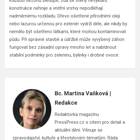
Každou sezonu sledujte, zda se stěny nevyklání,
konstrukce nehnije a vnitřní vrstvy nepodléhají
nadměrnému rozkladu. Dřevo ošetřené přírodními oleji
nebo lazurou určenou pro exteriér vydrží déle, ale nikdy by
nemělo být ošetřeno látkami, které mohou kontaminovat
půdu. Při správné stavbě a údržbě může vyvýšený záhon
fungovat bez zásadní opravy mnoho let a nabídnout
stabilní podmínky pro zeleninu, bylinky i drobné ovoce.
Bc. Martina Vaňková |
Redakce
Redaktorka magazínu
PressPress.cz s citem pro detail a
aktuální dění. Věnuje se
zpravodajství, kultuře a lifestylovým tématům. Ráda