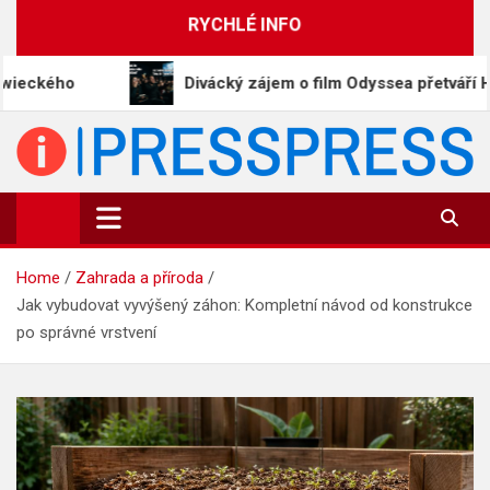
Skip
RYCHLÉ INFO
to
content
Divácký zájem o film Odyssea přetváří Homéra na me
PressPress.cz
Vaše zprávy v souvislostech
Home
Zahrada a příroda
Jak vybudovat vyvýšený záhon: Kompletní návod od konstrukce
po správné vrstvení