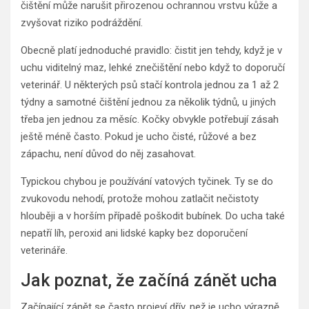
čištění může narušit přirozenou ochrannou vrstvu kůže a
zvyšovat riziko podráždění.
Obecně platí jednoduché pravidlo: čistit jen tehdy, když je v
uchu viditelný maz, lehké znečištění nebo když to doporučí
veterinář. U některých psů stačí kontrola jednou za 1 až 2
týdny a samotné čištění jednou za několik týdnů, u jiných
třeba jen jednou za měsíc. Kočky obvykle potřebují zásah
ještě méně často. Pokud je ucho čisté, růžové a bez
zápachu, není důvod do něj zasahovat.
Typickou chybou je používání vatových tyčinek. Ty se do
zvukovodu nehodí, protože mohou zatlačit nečistoty
hlouběji a v horším případě poškodit bubínek. Do ucha také
nepatří líh, peroxid ani lidské kapky bez doporučení
veterináře.
Jak poznat, že začíná zánět ucha
Začínající zánět se často projeví dřív, než je ucho výrazně