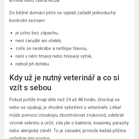
krmiva nebo cílená léčba.
Do běžné domácí péče se vyplatí zařadit jednoduchý
kontrolní seznam:
je ucho bez zápachu,
není zarudlé ani oteklé,
zvíře se neskrábe a netřepe hlavou,
není v něm tmavý nebo hnisavý výtok,
nebolí při doteku.
Kdy už je nutný veterinář a co si
vzít s sebou
Pokud potíže trvají déle než 24 až 48 hodin, zhoršují se
nebo se opakují, je vhodné vyšetření u veterináře. Lékař
může pomocí otoskopu zkontrolovat zvukovod, odebrat
vzorek sekretu a určit, zda jde o bakterie, kvasinky, parazity
nebo alergický zánět. To je zásadní, protože každá příčina
vyžaduje jiný postup.