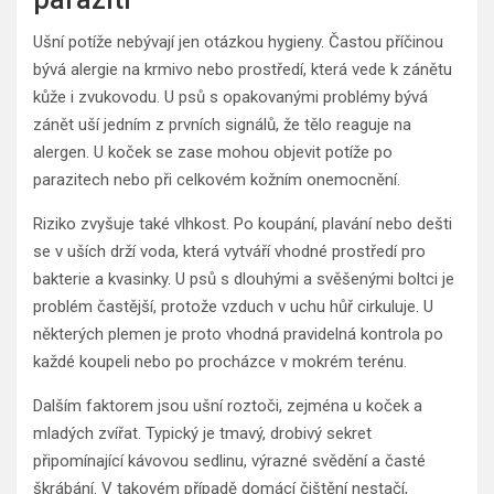
Ušní potíže nebývají jen otázkou hygieny. Častou příčinou
bývá alergie na krmivo nebo prostředí, která vede k zánětu
kůže i zvukovodu. U psů s opakovanými problémy bývá
zánět uší jedním z prvních signálů, že tělo reaguje na
alergen. U koček se zase mohou objevit potíže po
parazitech nebo při celkovém kožním onemocnění.
Riziko zvyšuje také vlhkost. Po koupání, plavání nebo dešti
se v uších drží voda, která vytváří vhodné prostředí pro
bakterie a kvasinky. U psů s dlouhými a svěšenými boltci je
problém častější, protože vzduch v uchu hůř cirkuluje. U
některých plemen je proto vhodná pravidelná kontrola po
každé koupeli nebo po procházce v mokrém terénu.
Dalším faktorem jsou ušní roztoči, zejména u koček a
mladých zvířat. Typický je tmavý, drobivý sekret
připomínající kávovou sedlinu, výrazné svědění a časté
škrábání. V takovém případě domácí čištění nestačí,