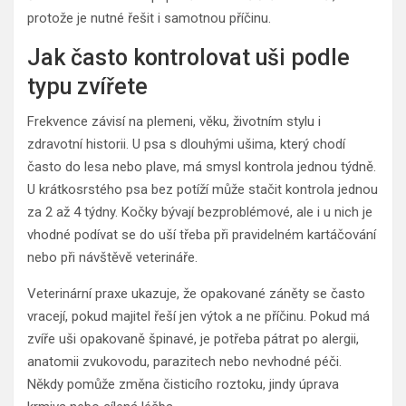
protože je nutné řešit i samotnou příčinu.
Jak často kontrolovat uši podle
typu zvířete
Frekvence závisí na plemeni, věku, životním stylu i
zdravotní historii. U psa s dlouhými ušima, který chodí
často do lesa nebo plave, má smysl kontrola jednou týdně.
U krátkosrstého psa bez potíží může stačit kontrola jednou
za 2 až 4 týdny. Kočky bývají bezproblémové, ale i u nich je
vhodné podívat se do uší třeba při pravidelném kartáčování
nebo při návštěvě veterináře.
Veterinární praxe ukazuje, že opakované záněty se často
vracejí, pokud majitel řeší jen výtok a ne příčinu. Pokud má
zvíře uši opakovaně špinavé, je potřeba pátrat po alergii,
anatomii zvukovodu, parazitech nebo nevhodné péči.
Někdy pomůže změna čisticího roztoku, jindy úprava