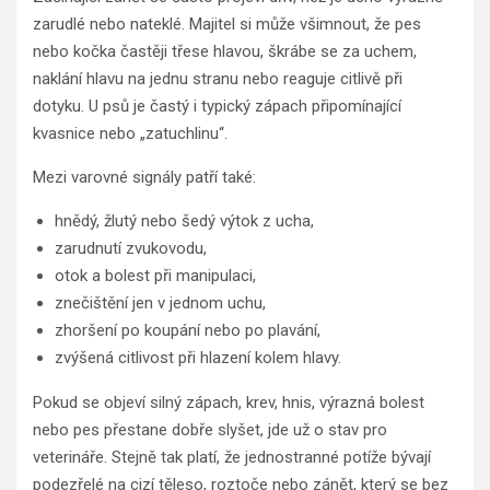
zarudlé nebo nateklé. Majitel si může všimnout, že pes
nebo kočka častěji třese hlavou, škrábe se za uchem,
naklání hlavu na jednu stranu nebo reaguje citlivě při
dotyku. U psů je častý i typický zápach připomínající
kvasnice nebo „zatuchlinu“.
Mezi varovné signály patří také:
hnědý, žlutý nebo šedý výtok z ucha,
zarudnutí zvukovodu,
otok a bolest při manipulaci,
znečištění jen v jednom uchu,
zhoršení po koupání nebo po plavání,
zvýšená citlivost při hlazení kolem hlavy.
Pokud se objeví silný zápach, krev, hnis, výrazná bolest
nebo pes přestane dobře slyšet, jde už o stav pro
veterináře. Stejně tak platí, že jednostranné potíže bývají
podezřelé na cizí těleso, roztoče nebo zánět, který se bez