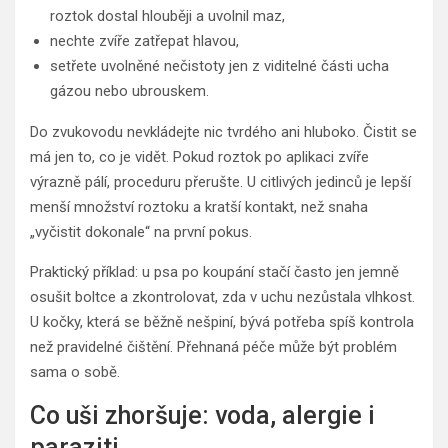
roztok dostal hlouběji a uvolnil maz,
nechte zvíře zatřepat hlavou,
setřete uvolněné nečistoty jen z viditelné části ucha
gázou nebo ubrouskem.
Do zvukovodu nevkládejte nic tvrdého ani hluboko. Čistit se
má jen to, co je vidět. Pokud roztok po aplikaci zvíře
výrazně pálí, proceduru přerušte. U citlivých jedinců je lepší
menší množství roztoku a kratší kontakt, než snaha
„vyčistit dokonale“ na první pokus.
Praktický příklad: u psa po koupání stačí často jen jemně
osušit boltce a zkontrolovat, zda v uchu nezůstala vlhkost.
U kočky, která se běžně nešpiní, bývá potřeba spíš kontrola
než pravidelné čištění. Přehnaná péče může být problém
sama o sobě.
Co uši zhoršuje: voda, alergie i
paraziti