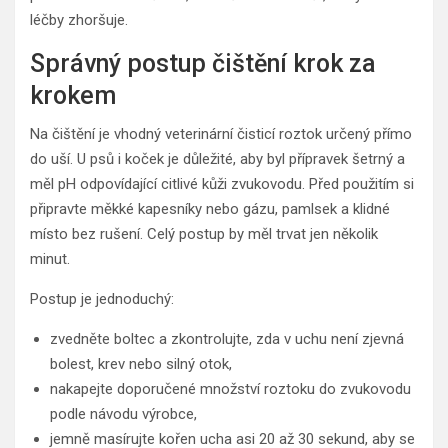
léčby zhoršuje.
Správný postup čištění krok za
krokem
Na čištění je vhodný veterinární čisticí roztok určený přímo
do uší. U psů i koček je důležité, aby byl přípravek šetrný a
měl pH odpovídající citlivé kůži zvukovodu. Před použitím si
připravte měkké kapesníky nebo gázu, pamlsek a klidné
místo bez rušení. Celý postup by měl trvat jen několik
minut.
Postup je jednoduchý:
zvedněte boltec a zkontrolujte, zda v uchu není zjevná
bolest, krev nebo silný otok,
nakapejte doporučené množství roztoku do zvukovodu
podle návodu výrobce,
jemně masírujte kořen ucha asi 20 až 30 sekund, aby se