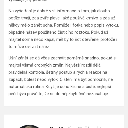
Na vyšetření je dobré vzít informace o tom, jak dlouho
potíže trvají, zda zvíře plave, jaké používá krmivo a zda už
někdy mělo zánět ucha. Pomůže i fotka nebo popis výtoku,
případně název použitého čisticího roztoku. Pokud už
majitel doma něco kapal, měl by to říct otevřeně, protože i
to může ovlivnit nález.
Ušní zánět se dá včas zachytit poměrně snadno, pokud si
majitel všímá drobných změn. Největší rozdíl dělá
pravidelná kontrola, šetrný postup a rychlá reakce na
zápach, bolest nebo výtok. Čištění má být pomocník, ne
automatická rutina. Když je ucho klidné a čisté, nejlepší
péčí bývá právě to, že se do něj zbytečně nezasahuje.