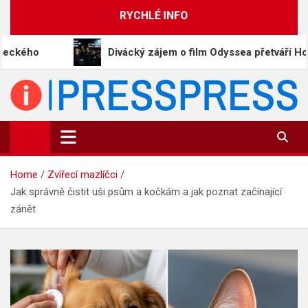
Skip
RYCHLÉ INFO
to
content
Divácký zájem o film Odyssea přetváří Homéra na
PressPress.cz
Vaše zprávy v souvislostech
Home
Zvířecí mazlíčci
Jak správně čistit uši psům a kočkám a jak poznat začínající
zánět