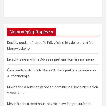
Nejnovější příspěvky
Desítky poslanců opouští PiS, včetně bývalého premiéra
Morawieckého
Divácký zájem o film Odyssea přetváří Homéra na memy
Čína představila model Kimi K3, který překonává americké
AI technologie
Mikrosérie a autentický obsah dominují na sociálních sítích
v roce 2023
Mezinárodní trestní soud odvolal hlavního prokurátora