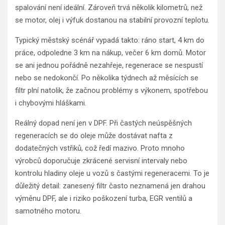
spalování není ideální. Zároveň trvá několik kilometrů, než
se motor, olej i výfuk dostanou na stabilní provozní teplotu.
Typický městský scénář vypadá takto: ráno start, 4 km do
práce, odpoledne 3 km na nákup, večer 6 km domů. Motor
se ani jednou pořádně nezahřeje, regenerace se nespustí
nebo se nedokončí. Po několika týdnech až měsících se
filtr plní natolik, že začnou problémy s výkonem, spotřebou
i chybovými hláškami.
Reálný dopad není jen v DPF. Při častých neúspěšných
regeneracích se do oleje může dostávat nafta z
dodatečných vstřiků, což ředí mazivo. Proto mnoho
výrobců doporučuje zkrácené servisní intervaly nebo
kontrolu hladiny oleje u vozů s častými regeneracemi. To je
důležitý detail: zanesený filtr často neznamená jen drahou
výměnu DPF, ale i riziko poškození turba, EGR ventilů a
samotného motoru.