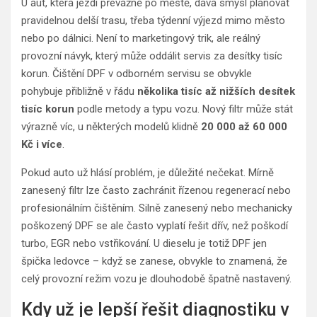
U aut, která jezdí převážně po městě, dává smysl plánovat
pravidelnou delší trasu, třeba týdenní výjezd mimo město
nebo po dálnici. Není to marketingový trik, ale reálný
provozní návyk, který může oddálit servis za desítky tisíc
korun. Čištění DPF v odborném servisu se obvykle
pohybuje přibližně v řádu
několika tisíc až nižších desítek
tisíc korun
podle metody a typu vozu. Nový filtr může stát
výrazně víc, u některých modelů klidně
20 000 až 60 000
Kč i více
.
Pokud auto už hlásí problém, je důležité nečekat. Mírně
zanesený filtr lze často zachránit řízenou regenerací nebo
profesionálním čištěním. Silně zanesený nebo mechanicky
poškozený DPF se ale často vyplatí řešit dřív, než poškodí
turbo, EGR nebo vstřikování. U dieselu je totiž DPF jen
špička ledovce – když se zanese, obvykle to znamená, že
celý provozní režim vozu je dlouhodobě špatně nastavený.
Kdy už je lepší řešit diagnostiku v