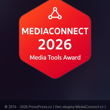
© 2016 - 2026 PressPress.cz | člen skupiny MediaConnect.cz |