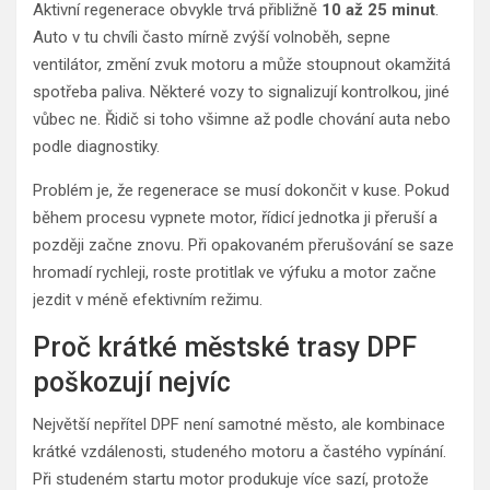
Aktivní regenerace obvykle trvá přibližně
10 až 25 minut
.
Auto v tu chvíli často mírně zvýší volnoběh, sepne
ventilátor, změní zvuk motoru a může stoupnout okamžitá
spotřeba paliva. Některé vozy to signalizují kontrolkou, jiné
vůbec ne. Řidič si toho všimne až podle chování auta nebo
podle diagnostiky.
Problém je, že regenerace se musí dokončit v kuse. Pokud
během procesu vypnete motor, řídicí jednotka ji přeruší a
později začne znovu. Při opakovaném přerušování se saze
hromadí rychleji, roste protitlak ve výfuku a motor začne
jezdit v méně efektivním režimu.
Proč krátké městské trasy DPF
poškozují nejvíc
Největší nepřítel DPF není samotné město, ale kombinace
krátké vzdálenosti, studeného motoru a častého vypínání.
Při studeném startu motor produkuje více sazí, protože