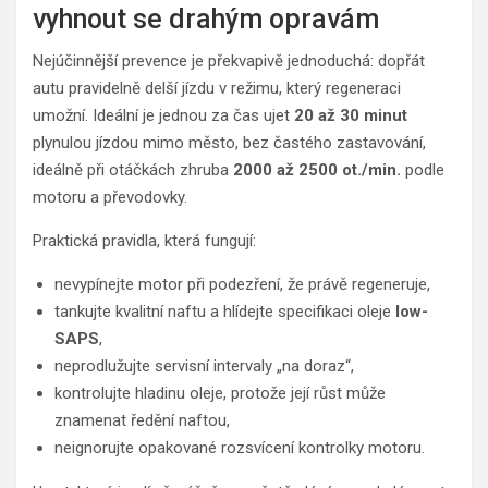
vyhnout se drahým opravám
Nejúčinnější prevence je překvapivě jednoduchá: dopřát
autu pravidelně delší jízdu v režimu, který regeneraci
umožní. Ideální je jednou za čas ujet
20 až 30 minut
plynulou jízdou mimo město, bez častého zastavování,
ideálně při otáčkách zhruba
2000 až 2500 ot./min.
podle
motoru a převodovky.
Praktická pravidla, která fungují:
nevypínejte motor při podezření, že právě regeneruje,
tankujte kvalitní naftu a hlídejte specifikaci oleje
low-
SAPS
,
neprodlužujte servisní intervaly „na doraz“,
kontrolujte hladinu oleje, protože její růst může
znamenat ředění naftou,
neignorujte opakované rozsvícení kontrolky motoru.