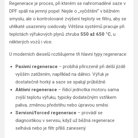
Regenerace je proces, při kterém se nahromaděné saze v
DPF spálí na jemný popel. Nejde o „vyčištění“ v běžném
smyslu, ale o kontrolované zvýšení teploty ve filtru, aby se
uhlíkaté usazeniny oxidovaly. Většina systémů pracuje při
teplotách výfukových plynů zhruba
550 až 650 °C
, u
některých vozů i více.
U moderních dieselů rozlišujeme tři hlavní typy regenerace:
Pasivní regenerace
– probíhá přirozeně při delší jízdě
vyšším zatížením, například na dálnici. Výfuk je
dostatečně horký a saze se spalují průběžně.
Aktivní regenerace
– řídicí jednotka motoru sama
zvýší teplotu výfuku, typicky dodatečným vstřikem
paliva, změnou předstihu nebo úpravou směsi.
Servisní/forced regenerace
– provádí se
diagnostikou v servisu, když už běžná regenerace
selhává nebo je filtr příliš zanesený.