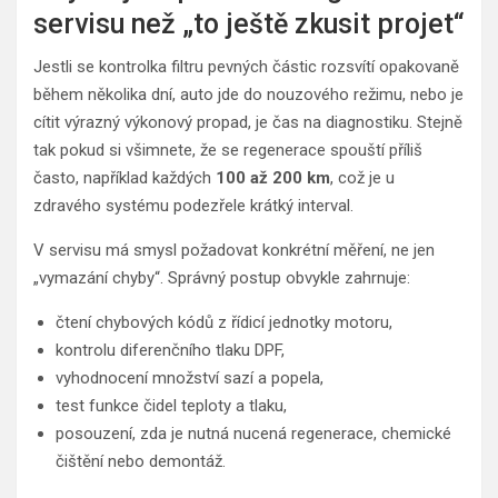
servisu než „to ještě zkusit projet“
Jestli se kontrolka filtru pevných částic rozsvítí opakovaně
během několika dní, auto jde do nouzového režimu, nebo je
cítit výrazný výkonový propad, je čas na diagnostiku. Stejně
tak pokud si všimnete, že se regenerace spouští příliš
často, například každých
100 až 200 km
, což je u
zdravého systému podezřele krátký interval.
V servisu má smysl požadovat konkrétní měření, ne jen
„vymazání chyby“. Správný postup obvykle zahrnuje:
čtení chybových kódů z řídicí jednotky motoru,
kontrolu diferenčního tlaku DPF,
vyhodnocení množství sazí a popela,
test funkce čidel teploty a tlaku,
posouzení, zda je nutná nucená regenerace, chemické
čištění nebo demontáž.