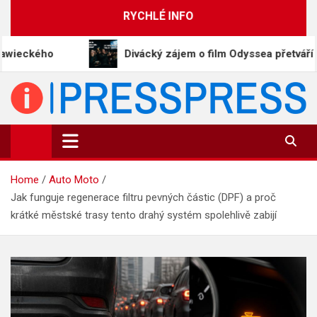
Skip
RYCHLÉ INFO
to
content
Divácký zájem o film Odyssea přetváří Homéra na m
PressPress.cz
Vaše zprávy v souvislostech
Home
Auto Moto
Jak funguje regenerace filtru pevných částic (DPF) a proč
krátké městské trasy tento drahý systém spolehlivě zabijí