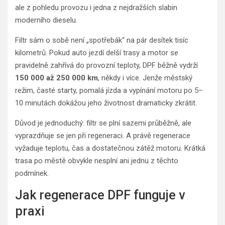
ale z pohledu provozu i jedna z nejdražších slabin
moderního dieselu.
Filtr sám o sobě není „spotřebák“ na pár desítek tisíc
kilometrů. Pokud auto jezdí delší trasy a motor se
pravidelně zahřívá do provozní teploty, DPF běžně vydrží
150 000 až 250 000 km
, někdy i více. Jenže městský
režim, časté starty, pomalá jízda a vypínání motoru po 5–
10 minutách dokážou jeho životnost dramaticky zkrátit.
Důvod je jednoduchý: filtr se plní sazemi průběžně, ale
vyprazdňuje se jen při regeneraci. A právě regenerace
vyžaduje teplotu, čas a dostatečnou zátěž motoru. Krátká
trasa po městě obvykle nesplní ani jednu z těchto
podmínek.
Jak regenerace DPF funguje v
praxi