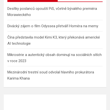
Desítky poslanců opouští PiS, včetně bývalého premiéra
Morawieckého
Divácký zájem o film Odyssea přetváří Homéra na memy
Čína představila model Kimi K3, který překonává americké
AI technologie
Mikrosérie a autentický obsah dominují na sociálních sítích
v roce 2023
Mezinárodní trestní soud odvolal hlavního prokurátora
Karima Khana