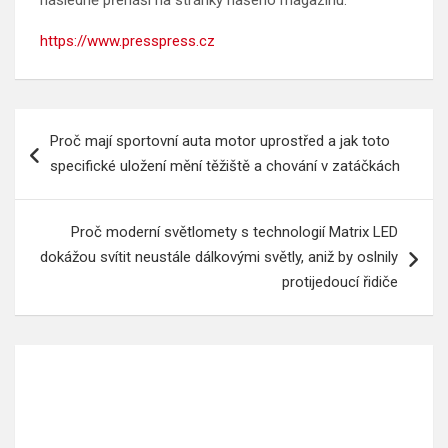
následně přenáší na stránky našeho magazínu.
https://www.presspress.cz
Navigace
Proč mají sportovní auta motor uprostřed a jak toto
pro
specifické uložení mění těžiště a chování v zatáčkách
příspěvek
Proč moderní světlomety s technologií Matrix LED
dokážou svítit neustále dálkovými světly, aniž by oslnily
protijedoucí řidiče