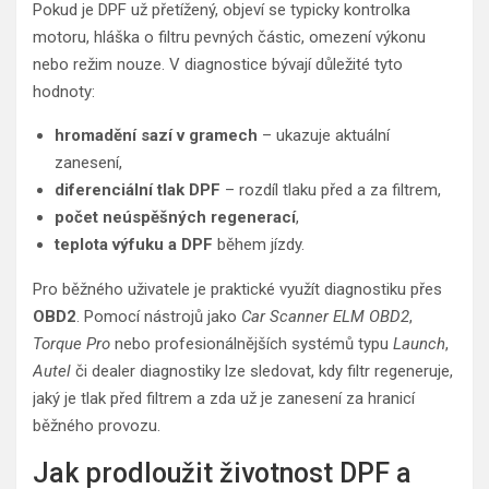
Pokud je DPF už přetížený, objeví se typicky kontrolka
motoru, hláška o filtru pevných částic, omezení výkonu
nebo režim nouze. V diagnostice bývají důležité tyto
hodnoty:
hromadění sazí v gramech
– ukazuje aktuální
zanesení,
diferenciální tlak DPF
– rozdíl tlaku před a za filtrem,
počet neúspěšných regenerací
,
teplota výfuku a DPF
během jízdy.
Pro běžného uživatele je praktické využít diagnostiku přes
OBD2
. Pomocí nástrojů jako
Car Scanner ELM OBD2
,
Torque Pro
nebo profesionálnějších systémů typu
Launch
,
Autel
či dealer diagnostiky lze sledovat, kdy filtr regeneruje,
jaký je tlak před filtrem a zda už je zanesení za hranicí
běžného provozu.
Jak prodloužit životnost DPF a