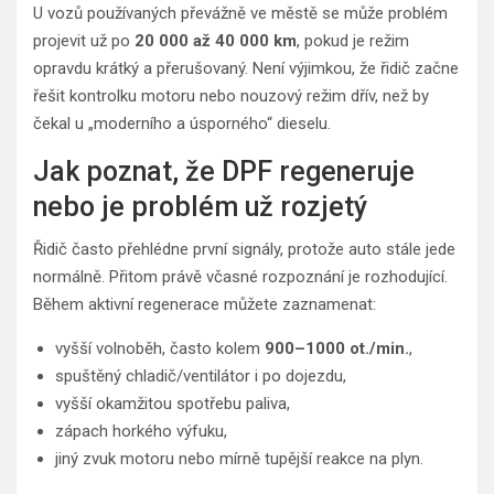
U vozů používaných převážně ve městě se může problém
projevit už po
20 000 až 40 000 km
, pokud je režim
opravdu krátký a přerušovaný. Není výjimkou, že řidič začne
řešit kontrolku motoru nebo nouzový režim dřív, než by
čekal u „moderního a úsporného“ dieselu.
Jak poznat, že DPF regeneruje
nebo je problém už rozjetý
Řidič často přehlédne první signály, protože auto stále jede
normálně. Přitom právě včasné rozpoznání je rozhodující.
Během aktivní regenerace můžete zaznamenat:
vyšší volnoběh, často kolem
900–1000 ot./min.
,
spuštěný chladič/ventilátor i po dojezdu,
vyšší okamžitou spotřebu paliva,
zápach horkého výfuku,
jiný zvuk motoru nebo mírně tupější reakce na plyn.