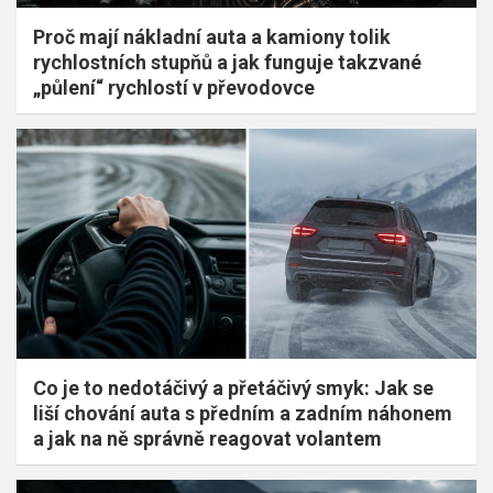
Proč mají nákladní auta a kamiony tolik
rychlostních stupňů a jak funguje takzvané
„půlení“ rychlostí v převodovce
Co je to nedotáčivý a přetáčivý smyk: Jak se
liší chování auta s předním a zadním náhonem
a jak na ně správně reagovat volantem