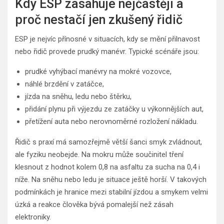
Kdy ESP zasahuje nejčastěji a
proč nestačí jen zkušený řidič
ESP je nejvíc přínosné v situacích, kdy se mění přilnavost
nebo řidič provede prudký manévr. Typické scénáře jsou:
prudké vyhýbací manévry na mokré vozovce,
náhlé brzdění v zatáčce,
jízda na sněhu, ledu nebo štěrku,
přidání plynu při výjezdu ze zatáčky u výkonnějších aut,
přetížení auta nebo nerovnoměrné rozložení nákladu.
Řidič s praxí má samozřejmě větší šanci smyk zvládnout,
ale fyziku neobejde. Na mokru může součinitel tření
klesnout z hodnot kolem 0,8 na asfaltu za sucha na 0,4 i
níže. Na sněhu nebo ledu je situace ještě horší. V takových
podmínkách je hranice mezi stabilní jízdou a smykem velmi
úzká a reakce člověka bývá pomalejší než zásah
elektroniky.