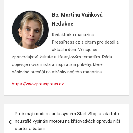
Bc. Martina Vaňková |
Redakce
Redaktorka magazínu
PressPress.cz s citem pro detail a
aktuální dění. Věnuje se
zpravodajství, kultuře a lifestylovým tématům. Ráda
objevuje nová místa a inspirativní příběhy, které
následně přenáší na stránky našeho magazínu.
https://www.presspress.cz
Navigace
Proč mají moderní auta systém Start-Stop a zda toto
pro
neustálé vypínání motoru na křižovatkách opravdu ničí
příspěvek
startér a baterii