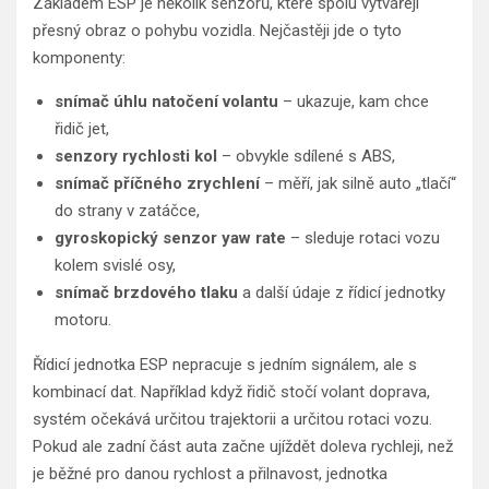
Základem ESP je několik senzorů, které spolu vytvářejí
přesný obraz o pohybu vozidla. Nejčastěji jde o tyto
komponenty:
snímač úhlu natočení volantu
– ukazuje, kam chce
řidič jet,
senzory rychlosti kol
– obvykle sdílené s ABS,
snímač příčného zrychlení
– měří, jak silně auto „tlačí“
do strany v zatáčce,
gyroskopický senzor yaw rate
– sleduje rotaci vozu
kolem svislé osy,
snímač brzdového tlaku
a další údaje z řídicí jednotky
motoru.
Řídicí jednotka ESP nepracuje s jedním signálem, ale s
kombinací dat. Například když řidič stočí volant doprava,
systém očekává určitou trajektorii a určitou rotaci vozu.
Pokud ale zadní část auta začne ujíždět doleva rychleji, než
je běžné pro danou rychlost a přilnavost, jednotka