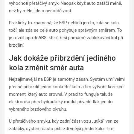
vyhodnotí přetáčivý smyk. Naopak když auto zatáčí méně,
než by mělo, jde o nedotáčivost.
Prakticky to znamená, že ESP nehlídá jen to, zda se kola
točí, ale zda se celé auto pohybuje správným směrem. To
je rozdíl oproti ABS, které řeší primárně zablokování kol při
brzdění.
Jak dokáže přibrzdění jediného
kola změnit směr auta
Nejzajímavější na ESP je samotný zásah. Systém umí velmi
přesně přibrzdit jedno konkrétní kolo a tím vytvořit korekční
moment, který auto srovná. V praxi to funguje tak, že
elektronika přes hydraulický modul přivede tlak jen do
vybraného brzdového okruhu.
U přetáčivého smyku, kdy zadní část vozu „utíká“ ven ze
zatáčky, systém často přibrzdí vnější přední kolo. Tím