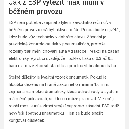
Jak z ESP vytěžit maximum v
běžném provozu
ESP není potřeba „zapínat stylem závodního režimu“; v
běžném provozu má být aktivní pořád. Přínos bude největší,
když bude vůz technicky v dobrém stavu. Zásadní je
pravidelně kontrolovat tlak v pneumatikách, protože
rozdílný tlak mění chování auta v zatáčce i reakci na zásah
elektroniky. Výrobci uvádějí, že i pokles tlaku o 0,3 až 0,5
baru už může zhoršit stabilitu a prodloužit brzdnou dráhu.
Stejně důležitý je kvalitní vzorek pneumatik. Pokud je
hloubka dezénu na hraně zákonného minima 1,6 mm,
zejména na mokru dramaticky klesá odvod vody a systém
má méně přilnavosti, se kterou může pracovat. V zimě je
rozdíl mezi letní a zimní směsí naprosto zásadní. ESP totiž
nevyřeší špatnou pneumatiku – jen se bude snažit
korigovat důsledek.