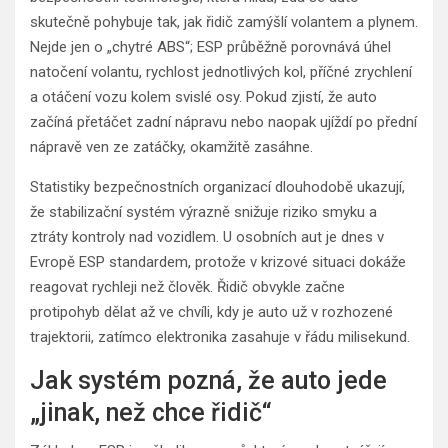
skutečně pohybuje tak, jak řidič zamýšlí volantem a plynem.
Nejde jen o „chytré ABS“; ESP průběžně porovnává úhel
natočení volantu, rychlost jednotlivých kol, příčné zrychlení
a otáčení vozu kolem svislé osy. Pokud zjistí, že auto
začíná přetáčet zadní nápravu nebo naopak ujíždí po přední
nápravě ven ze zatáčky, okamžitě zasáhne.
Statistiky bezpečnostních organizací dlouhodobě ukazují,
že stabilizační systém výrazně snižuje riziko smyku a
ztráty kontroly nad vozidlem. U osobních aut je dnes v
Evropě ESP standardem, protože v krizové situaci dokáže
reagovat rychleji než člověk. Řidič obvykle začne
protipohyb dělat až ve chvíli, kdy je auto už v rozhozené
trajektorii, zatímco elektronika zasahuje v řádu milisekund.
Jak systém pozná, že auto jede
„jinak, než chce řidič“