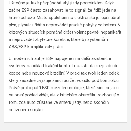
Užitečné je také přizpůsobit styl jízdy podmínkám. Když
začne ESP často zasahovat, je to signál, že řidič jede na
hraně adheze. Místo spoléhání na elektroniku je lepší ubrat
plyn, plynuleji řídit a neprovádět prudké pohyby volantem. V
krizových situacích pomáhá držet volant pevně, nepanikařit
a neprovádět zbytečné korekce, které by systémům
ABS/ESP komplikovaly práci.
U moderních aut je ESP napojené i na další asistenční
systémy, například trakční kontrolu, asistenta rozjezdu do
kopce nebo nouzové brzdění. V praxi tak tvoří jeden celek,
který zásadně zvyšuje šanci udržet vozidlo pod kontrolou.
Právě proto patří ESP mezi technologie, které sice nejsou
na první pohled vidět, ale v kritickém okamžiku rozhodují o
tom, zda auto zůstane ve směru jízdy, nebo skončí v
neřízeném smyku.