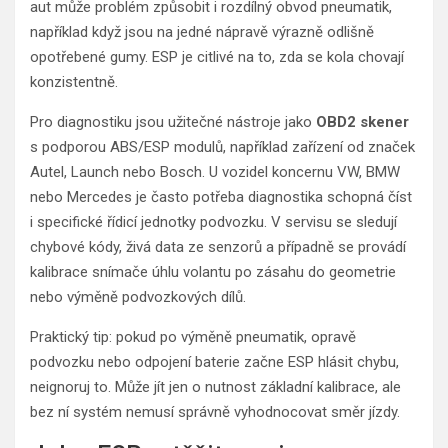
aut může problém způsobit i rozdílný obvod pneumatik,
například když jsou na jedné nápravě výrazně odlišně
opotřebené gumy. ESP je citlivé na to, zda se kola chovají
konzistentně.
Pro diagnostiku jsou užitečné nástroje jako
OBD2 skener
s podporou ABS/ESP modulů, například zařízení od značek
Autel, Launch nebo Bosch. U vozidel koncernu VW, BMW
nebo Mercedes je často potřeba diagnostika schopná číst
i specifické řídicí jednotky podvozku. V servisu se sledují
chybové kódy, živá data ze senzorů a případně se provádí
kalibrace snímače úhlu volantu po zásahu do geometrie
nebo výměně podvozkových dílů.
Praktický tip: pokud po výměně pneumatik, opravě
podvozku nebo odpojení baterie začne ESP hlásit chybu,
neignoruj to. Může jít jen o nutnost základní kalibrace, ale
bez ní systém nemusí správně vyhodnocovat směr jízdy.