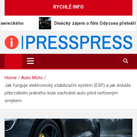
Skip
RYCHLÉ INFO
to
content
Divácký zájem o film Odyssea přetváří Homéra na
PressPress.cz
Vaše zprávy v souvislostech
Home
Auto Moto
Jak funguje elektronický stabilizační systém (ESP) a jak dokáže
přibrzděním jediného kola zachránit auto před neřízeným
smykem