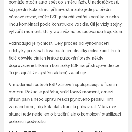
pomůže otočit auto zpět do směru jízdy. U nedotáčivosti,
kdy přední kola ztrácí přilnavost a auto jede po přední
nápravě rovně, může ESP přibrzdit vnitřní zadní kolo nebo
jinou kombinaci podle konstrukce vozidla. Cíl je vždy stejný:
vytvořit moment, který vrátí vůz na požadovanou trajektorii.
Rozhodující je rychlost. Celý proces od vyhodnocení
odchylky po zásah trvá často jen desítky milisekund. Proto
řidič obvykle cítí jen krátké pulzování brzdy, někdy
doprovázené blikáním kontrolky ESP na přístrojové desce.
To je signál, že systém aktivně zasahuje.
V moderních autech ESP zároveň spolupracuje s řízením
motoru. Pokud je potřeba, sníží točivý moment, omezí
přísun paliva nebo upraví reakci plynového pedálu. Tím
zabrání tomu, aby kola dál ztrácela přilnavost. V krizové
situaci tedy nejde jen o brzdění, ale o komplexní stabilizaci
pohonu i podvozku.