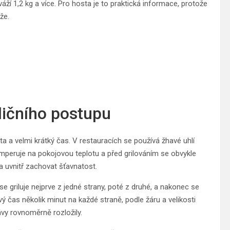
váží 1,2 kg a více. Pro hosta je to praktická informace, protože
že.
dičního postupu
ta a velmi krátký čas. V restauracích se používá žhavé uhlí
mperuje na pokojovou teplotu a před grilováním se obvykle
 a uvnitř zachovat šťavnatost.
se griluje nejprve z jedné strany, poté z druhé, a nakonec se
ý čas několik minut na každé straně, podle žáru a velikosti
vy rovnoměrně rozložily.