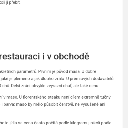
i ji přebít.
 restauraci i v obchodě
konkrétních parametrů. Prvním je původ masa. U dobré
jaké je plemeno a jak dlouho zrálo. U prémiových dodavatelů
 dnů. Delší zrání obvykle zvýrazní chuť, ale také cenu.
í v mase. U florentského steaku není cílem extrémně tučný
je i barva: maso by mělo působit čerstvě, ne vysušeně ani
hoto jídla se cena často počítá podle kilogramu, nikoli podle