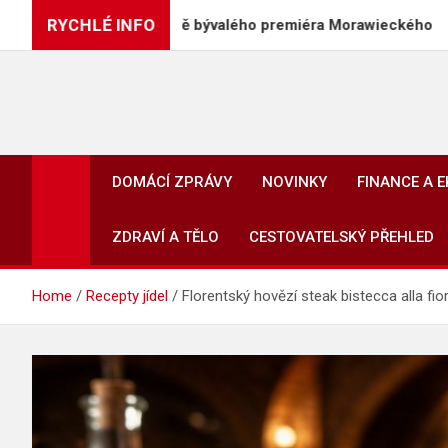
Skip
RYCHLÉ INFO
ští PiS, včetně bývalého premiéra Morawieckého
to
content
DOMÁCÍ ZPRÁVY
NOVINKY
FINANCE A 
ZDRAVÍ A TĚLO
CESTOVATELSKÝ PŘEHLED
Home
Recepty jídel
Florentský hovězí steak bistecca alla fio