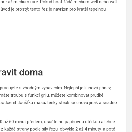
 rare až medium rare. Pokud host žádá medium well nebo well
ůvod je prostý: tento řez je navržen pro kratší tepelnou
pravit doma
acujete s vhodným vybavením. Nejlepší je litinová pánev,
 máte troubu s funkcí grilu, můžete kombinovat prudké
epodcenit tloušťku masa; tenký steak se chová jinak a snadno
i 30 až 60 minut předem, osušte ho papírovou utěrkou a lehce
každé strany podle síly řezu, obvykle 2 až 4 minuty, a poté