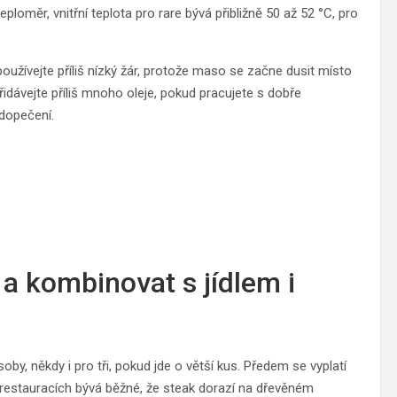
loměr, vnitřní teplota pro rare bývá přibližně 50 až 52 °C, pro
oužívejte příliš nízký žár, protože maso se začne dusit místo
přidávejte příliš mnoho oleje, pokud pracujete s dobře
dopečení.
 a kombinovat s jídlem i
by, někdy i pro tři, pokud jde o větší kus. Předem se vyplatí
h restauracích bývá běžné, že steak dorazí na dřevěném