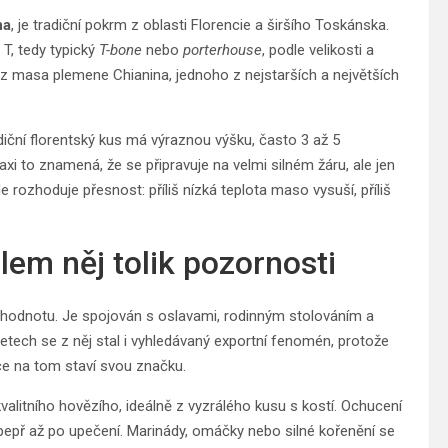
na
, je tradiční pokrm z oblasti Florencie a širšího Toskánska.
T, tedy typický
T-bone
nebo
porterhouse
, podle velikosti a
uje z masa plemene Chianina, jednoho z nejstarších a největších
diční florentský kus má výraznou výšku, často 3 až 5
axi to znamená, že se připravuje na velmi silném žáru, ale jen
e rozhoduje přesnost: příliš nízká teplota maso vysuší, příliš
olem něj tolik pozornosti
ní hodnotu. Je spojován s oslavami, rodinným stolováním a
 letech se z něj stal i vyhledávaný exportní fenomén, protože
ace na tom staví svou značku.
alitního hovězího, ideálně z vyzrálého kusu s kostí. Ochucení
ý pepř až po upečení. Marinády, omáčky nebo silné kořenění se