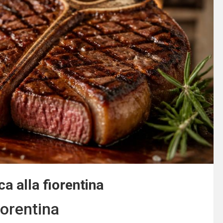
a alla fiorentina
iorentina