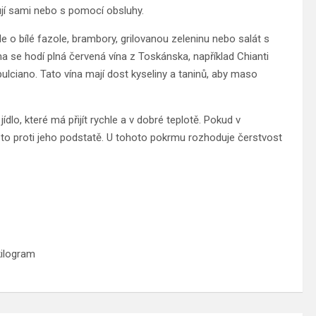
ují sami nebo s pomocí obsluhy.
e o bílé fazole, brambory, grilovanou zeleninu nebo salát s
a se hodí plná červená vína z Toskánska, například Chianti
ulciano. Tato vína mají dost kyseliny a taninů, aby maso
ídlo, které má přijít rychle a v dobré teplotě. Pokud v
de to proti jeho podstatě. U tohoto pokrmu rozhoduje čerstvost
kilogram