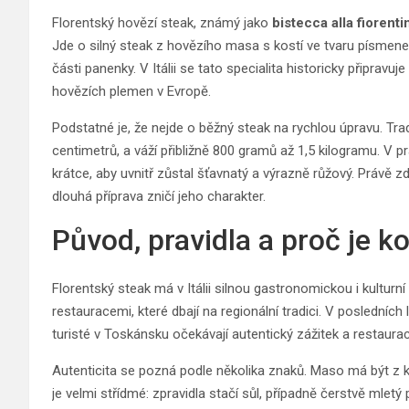
Florentský hovězí steak, známý jako
bistecca alla fiorenti
Jde o silný steak z hovězího masa s kostí ve tvaru písmene 
části panenky. V Itálii se tato specialita historicky připrav
hovězích plemen v Evropě.
Podstatné je, že nejde o běžný steak na rychlou úpravu. Tra
centimetrů, a váží přibližně 800 gramů až 1,5 kilogramu. V pr
krátce, aby uvnitř zůstal šťavnatý a výrazně růžový. Právě zd
dlouhá příprava zničí jeho charakter.
Původ, pravidla a proč je k
Florentský steak má v Itálii silnou gastronomickou i kultur
restauracemi, které dbají na regionální tradici. V posledních
turisté v Toskánsku očekávají autentický zážitek a restaur
Autenticita se pozná podle několika znaků. Maso má být z kv
je velmi střídmé: zpravidla stačí sůl, případně čerstvě mlet