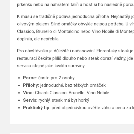
prkénku nebo na nahřátém talíři a host si ho následně porc
K masu se tradičně podává jednoduchá příloha. Nejčastěji jd
olivovým olejem. Silné omáčky obvykle nejsou potřeba. U vín
Classico, Brunello di Montalcino nebo Vino Nobile di Montep
doplnila, ale nepřebila.
Pro návštěvníka je důležité i načasování. Florentský steak je j
restauraci čekáte příliš dlouho nebo steak dorazí vlažný, j
servisu stejně jako kvalita suroviny.
Porce:
často pro 2 osoby
Přílohy:
jednoduché, bez těžkých omáček
Víno:
Chianti Classico, Brunello, Vino Nobile
Servis:
rychlý, steak má být horký
Praktický tip:
před objednávkou ověřte váhu a cenu za 