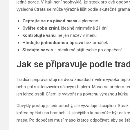
jedné porce. V Itálii není neobvyklé, že steak pro dvě osoby 
výsledná útrata se může výrazně lišit podle skutečné gramá
Zeptejte se na původ masa
a plemeno
Ověřte dobu zrání
, ideálně minimálně 21 dní
Kontrolujte váhu
, ne jen název v menu
Hledejte jednoduchou úpravu
bez omáček
Sledujte servis
– steak má přijít rychle po dopečení
Jak se připravuje podle tra
Tradiční příprava stojí na dvou zásadách: velmi vysoká teplo
nebo gril s intenzivním sálavým teplem. Maso se předem te
jen lehce osolí. Cílem je vytvořit na povrchu výraznou kůrku
Obvyklý postup je jednoduchý, ale vyžaduje disciplínu. Steak 
krátce opéká i na hranách. U silnějšího kusu může být celkov
masa. Po dopečení musí maso krátce odpočívat, aby se šťá