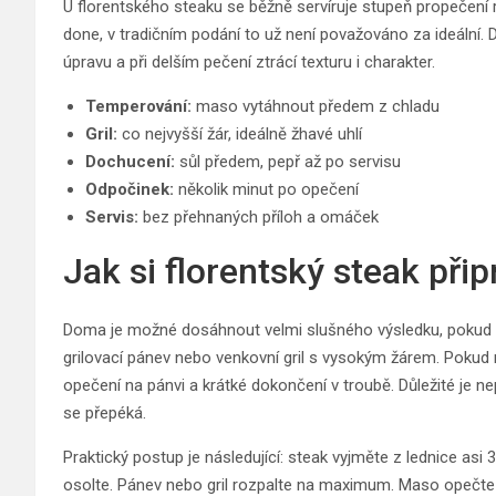
U florentského steaku se běžně servíruje stupeň propečení
done, v tradičním podání to už není považováno za ideální. D
úpravu a při delším pečení ztrácí texturu i charakter.
Temperování:
maso vytáhnout předem z chladu
Gril:
co nejvyšší žár, ideálně žhavé uhlí
Dochucení:
sůl předem, pepř až po servisu
Odpočinek:
několik minut po opečení
Servis:
bez přehnaných příloh a omáček
Jak si florentský steak při
Doma je možné dosáhnout velmi slušného výsledku, pokud pr
grilovací pánev nebo venkovní gril s vysokým žárem. Pokud
opečení na pánvi a krátké dokončení v troubě. Důležité je n
se přepéká.
Praktický postup je následující: steak vyjměte z lednice as
osolte. Pánev nebo gril rozpalte na maximum. Maso opečte z 