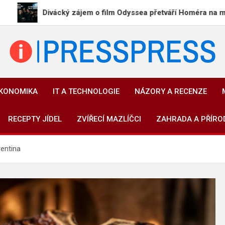
Divácký zájem o film Odyssea přetváří Homéra na memy
PressPress.cz
Vaše zprávy v souvislostech
EKONOMIKA
IT A TECHNOLOGIE
NÁZORY A RECENZE
RECEPTY JÍDEL
ZVÍŘECÍ MAZLÍČCI
ZAHRADA A PŘÍRO
rentina