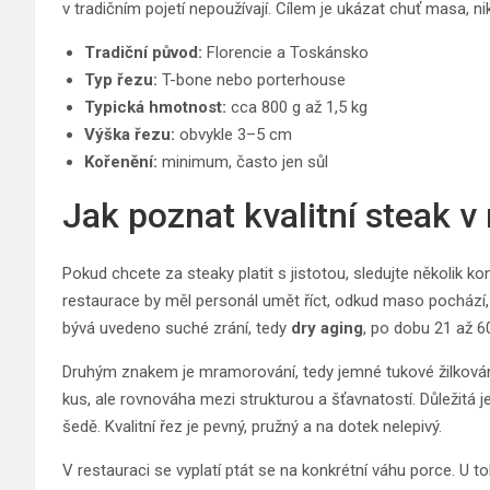
v tradičním pojetí nepoužívají. Cílem je ukázat chuť masa, nikol
Tradiční původ:
Florencie a Toskánsko
Typ řezu:
T-bone nebo porterhouse
Typická hmotnost:
cca 800 g až 1,5 kg
Výška řezu:
obvykle 3–5 cm
Kořenění:
minimum, často jen sůl
Jak poznat kvalitní steak v
Pokud chcete za steaky platit s jistotou, sledujte několik 
restaurace by měl personál umět říct, odkud maso pochází, 
bývá uvedeno suché zrání, tedy
dry aging
, po dobu 21 až 60
Druhým znakem je mramorování, tedy jemné tukové žilkován
kus, ale rovnováha mezi strukturou a šťavnatostí. Důležitá 
šedě. Kvalitní řez je pevný, pružný a na dotek nelepivý.
V restauraci se vyplatí ptát se na konkrétní váhu porce. U to