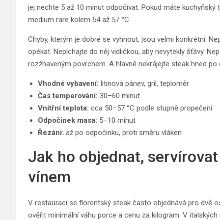
jej nechte 5 až 10 minut odpočívat. Pokud máte kuchyňský tep
medium rare kolem 54 až 57 °C.
Chyby, kterým je dobré se vyhnout, jsou velmi konkrétní. Nep
opékat. Nepíchajte do něj vidličkou, aby nevytekly šťávy. Ne
rozžhaveným povrchem. A hlavně nekrájejte steak hned po 
Vhodné vybavení:
litinová pánev, gril, teploměr
Čas temperování:
30–60 minut
Vnitřní teplota:
cca 50–57 °C podle stupně propečení
Odpočinek masa:
5–10 minut
Řezání:
až po odpočinku, proti směru vláken
Jak ho objednat, servírovat
vínem
V restauraci se florentský steak často objednává pro dvě oso
ověřit minimální váhu porce a cenu za kilogram. V italskýc