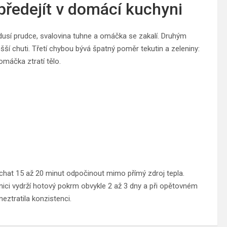
 předejít v domácí kuchyni
 dusí prudce, svalovina tuhne a omáčka se zakalí. Druhým
í chuti. Třetí chybou bývá špatný poměr tekutin a zeleniny:
 omáčka ztratí tělo.
chat 15 až 20 minut odpočinout mimo přímý zdroj tepla.
nici vydrží hotový pokrm obvykle 2 až 3 dny a při opětovném
eztratila konzistenci.