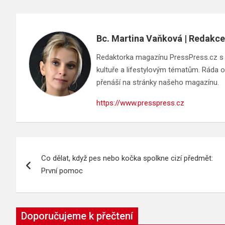
Bc. Martina Vaňková | Redakce
Redaktorka magazínu PressPress.cz s ci
kultuře a lifestylovým tématům. Ráda ob
přenáší na stránky našeho magazínu.
https://www.presspress.cz
Navigace
Co dělat, když pes nebo kočka spolkne cizí předmět:
pro
První pomoc
příspěvek
Doporučujeme k přečtení