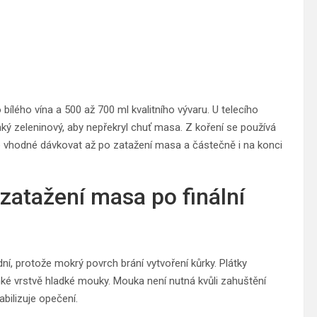
bílého vína a 500 až 700 ml kvalitního vývaru. U telecího
hký zeleninový, aby nepřekryl chuť masa. Z koření se používá
 je vhodné dávkovat až po zatažení masa a částečně i na konci
zatažení masa po finální
í, protože mokrý povrch brání vytvoření kůrky. Plátky
enké vrstvě hladké mouky. Mouka není nutná kvůli zahuštění
bilizuje opečení.