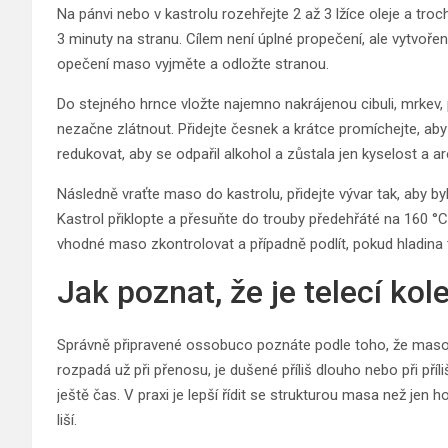
Na pánvi nebo v kastrolu rozehřejte 2 až 3 lžíce oleje a tr
3 minuty na stranu. Cílem není úplné propečení, ale vytvořen
opečení maso vyjměte a odložte stranou.
Do stejného hrnce vložte najemno nakrájenou cibuli, mrkev, p
nezačne zlátnout. Přidejte česnek a krátce promíchejte, aby
redukovat, aby se odpařil alkohol a zůstala jen kyselost a a
Následně vraťte maso do kastrolu, přidejte vývar tak, aby b
Kastrol přiklopte a přesuňte do trouby předehřáté na 160 °C
vhodné maso zkontrolovat a případně podlít, pokud hladina tek
Jak poznat, že je telecí ko
Správně připravené ossobuco poznáte podle toho, že maso jde
rozpadá už při přenosu, je dušené příliš dlouho nebo při pří
ještě čas. V praxi je lepší řídit se strukturou masa než jen 
liší.