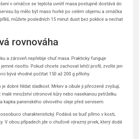
 dušení v omáčce se teplota uvnitř masa postupně dostává do
 Při servisu by mělo být maso horké po celém objemu a omáčka
říliš, můžete posledních 15 minut dusit bez poklice a nechat
ová rovnováha
u a zároveň nepřebije chuť masa. Prakticky funguje
mné risotto. Pokud chcete zachovat lehčí profil, zvolte jen
ci bývá vhodné počítat 150 až 200 g přílohy.
 dobré hlídat sladkost. Mrkev a cibule ji přirozeně zvyšují,
dat malé množství citronové kůry nebo nasekanou petrželku.
án a kapka panenského olivového oleje před servisem.
ro ossobuco charakteristický. Podává se buď přímo v kosti,
. V obou případech jde o chuťově výrazný prvek, který dodá