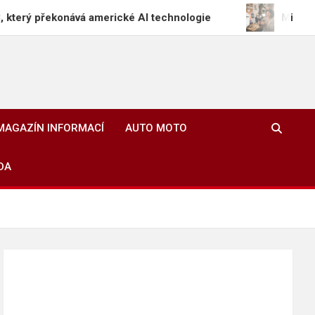
nává americké AI technologie
Mikrosérie a autenti
MAGAZÍN INFORMACÍ
AUTO MOTO
DA