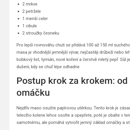
2 mrkve
2 petržele
1 menší celer
1 cibule
2 stroužky česneku
Pro lepší rovnováhu chuti se přidává 100 až 150 ml suchého 
masa je vhodnější jemnější vývar, nejčastěji drůbeží nebo le
bobkový list, tymián, nové koření a čerstvě mletý pepř. Sůl
dušení, kdy se chuť lépe odhadne.
Postup krok za krokem: od 
omáčku
Nejdřív maso osušte papírovou utěrkou. Tento krok je zásadn
telecího kolene lehce osolte a opepřete, poté je obalte v t
samotnému, ale pomáhá vytvořit jemný základ omáčky a sta