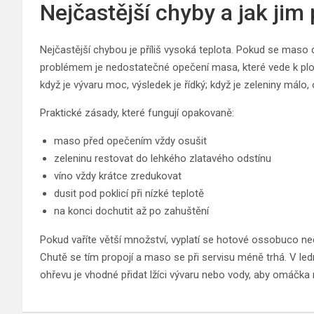
Nejčastější chyby a jak jim
Nejčastější chybou je příliš vysoká teplota. Pokud se maso
problémem je nedostatečné opečení masa, které vede k plošš
když je vývaru moc, výsledek je řídký; když je zeleniny málo,
Praktické zásady, které fungují opakovaně:
maso před opečením vždy osušit
zeleninu restovat do lehkého zlatavého odstínu
víno vždy krátce zredukovat
dusit pod poklicí při nízké teplotě
na konci dochutit až po zahuštění
Pokud vaříte větší množství, vyplatí se hotové ossobuco ne
Chutě se tím propojí a maso se při servisu méně trhá. V led
ohřevu je vhodné přidat lžíci vývaru nebo vody, aby omáčka n