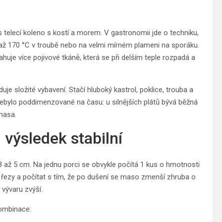
 telecí koleno s kostí a morem. V gastronomii jde o techniku,
0 až 170 °C v troubě nebo na velmi mírném plameni na sporáku.
ahuje více pojivové tkáně, která se při delším teple rozpadá a
uje složité vybavení. Stačí hluboký kastrol, poklice, trouba a
nebylo poddimenzované na času: u silnějších plátů bývá běžná
 masa.
 výsledek stabilní
 3 až 5 cm. Na jednu porci se obvykle počítá 1 kus o hmotnosti
 4 řezy a počítat s tím, že po dušení se maso zmenší zhruba o
vývaru zvýší.
kombinace: