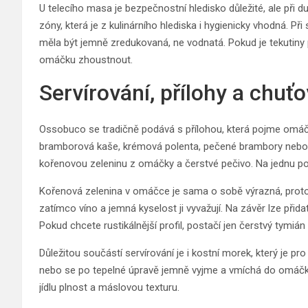
U telecího masa je bezpečnostní hledisko důležité, ale při
zóny, která je z kulinárního hlediska i hygienicky vhodná.
měla být jemně zredukovaná, ne vodnatá. Pokud je tekutiny p
omáčku zhoustnout.
Servírování, přílohy a chuť
Ossobuco se tradičně podává s přílohou, která pojme omáčk
bramborová kaše, krémová polenta, pečené brambory nebo je
kořenovou zeleninu z omáčky a čerstvé pečivo. Na jednu por
Kořenová zelenina v omáčce je sama o sobě výrazná, proto je
zatímco víno a jemná kyselost ji vyvažují. Na závěr lze při
Pokud chcete rustikálnější profil, postačí jen čerstvý tymi
Důležitou součástí servírování je i kostní morek, který je p
nebo se po tepelné úpravě jemně vyjme a vmíchá do omáčky
jídlu plnost a máslovou texturu.