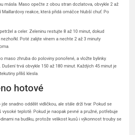
ochu másla. Maso opečte z obou stran dozlatova, obvykle 2 až
í Maillardovy reakce, která přidá omáčce hlubší chuť. Po
etržel a celer. Zeleninu restujte 8 až 10 minut, dokud
 nezhořkl. Poté zalijte vínem a nechte 2 až 3 minuty
roma.
ylo maso zhruba do poloviny ponořené, a vložte bylinky.
. Dušení trvá obvykle 150 až 180 minut. Každých 45 minut je
utiny příliš klesla.
leno hotové
 snadno oddělit vidličkou, ale stále drží tvar. Pokud se
liš vysoké teplotě. Pokud je naopak pevné a pružné, potřebuje
hodinami na budíku, protože velikost kusů i výkonnost trouby se