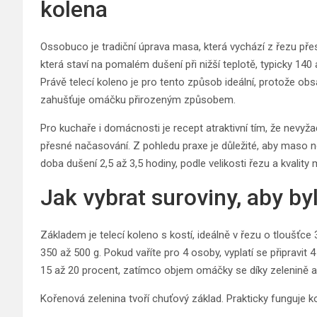
kolena
Ossobuco je tradiční úprava masa, která vychází z řezu přes
která staví na pomalém dušení při nižší teplotě, typicky 14
Právě telecí koleno je pro tento způsob ideální, protože obs
zahušťuje omáčku přirozeným způsobem.
Pro kuchaře i domácnosti je recept atraktivní tím, že nevyžad
přesné načasování. Z pohledu praxe je důležité, aby maso 
doba dušení 2,5 až 3,5 hodiny, podle velikosti řezu a kvality
Jak vybrat suroviny, aby byl
Základem je telecí koleno s kostí, ideálně v řezu o tloušťce
350 až 500 g. Pokud vaříte pro 4 osoby, vyplatí se připravit
15 až 20 procent, zatímco objem omáčky se díky zelenině a 
Kořenová zelenina tvoří chuťový základ. Prakticky funguje 