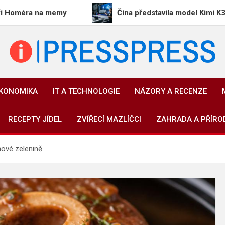
 memy
Čína představila model Kimi K3, který překo
PressPress.cz
Vaše zprávy v souvislostech
EKONOMIKA
IT A TECHNOLOGIE
NÁZORY A RECENZE
RECEPTY JÍDEL
ZVÍŘECÍ MAZLÍČCI
ZAHRADA A PŘÍRO
ové zelenině