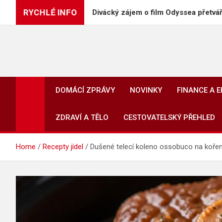
Skip
RYCHLÉ INFO
Divácký zájem o film Odyssea přetváří Homéra na
to
content
DOMÁCÍ ZPRÁVY
NOVINKY
FINANCE A 
ZDRAVÍ A TĚLO
CESTOVATELSKÝ PŘEHLED
Home
Recepty jídel
Dušené telecí koleno ossobuco na kořen