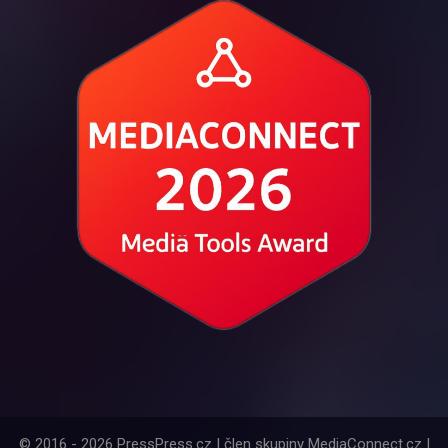
© 2016 - 2026 PressPress.cz | člen skupiny MediaConnect.cz |