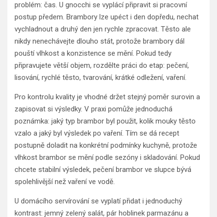
problém: čas. U gnocchi se vyplácí připravit si pracovní
postup předem. Brambory lze upéct i den dopředu, nechat
vychladnout a druhý den jen rychle zpracovat. Těsto ale
nikdy nenechávejte dlouho stát, protože brambory dál
pouští vlhkost a konzistence se mění. Pokud tedy
připravujete větší objem, rozdělte práci do etap: pečení,
lisování, rychlé těsto, tvarování, krátké odležení, vaření.
Pro kontrolu kvality je vhodné držet stejný poměr surovin a
zapisovat si výsledky. V praxi pomůže jednoduchá
poznámka: jaký typ brambor byl použit, kolik mouky těsto
vzalo a jaký byl výsledek po vaření. Tím se dá recept
postupně doladit na konkrétní podmínky kuchyně, protože
vlhkost brambor se mění podle sezóny i skladování. Pokud
chcete stabilní výsledek, pečení brambor ve slupce bývá
spolehlivější než vaření ve vodě.
U domácího servírování se vyplatí přidat i jednoduchý
kontrast: jemný zelený salát, pár hoblinek parmazánu a