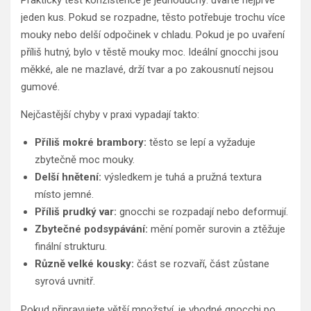
Praktický test konzistence je jednoduchý: uvařte nejprve
jeden kus. Pokud se rozpadne, těsto potřebuje trochu více
mouky nebo delší odpočinek v chladu. Pokud je po uvaření
příliš hutný, bylo v těstě mouky moc. Ideální gnocchi jsou
měkké, ale ne mazlavé, drží tvar a po zakousnutí nejsou
gumové.
Nejčastější chyby v praxi vypadají takto:
Příliš mokré brambory:
těsto se lepí a vyžaduje
zbytečně moc mouky.
Delší hnětení:
výsledkem je tuhá a pružná textura
místo jemné.
Příliš prudký var:
gnocchi se rozpadají nebo deformují.
Zbytečné podsypávání:
mění poměr surovin a ztěžuje
finální strukturu.
Různě velké kousky:
část se rozvaří, část zůstane
syrová uvnitř.
Pokud připravujete větší množství, je vhodné gnocchi po