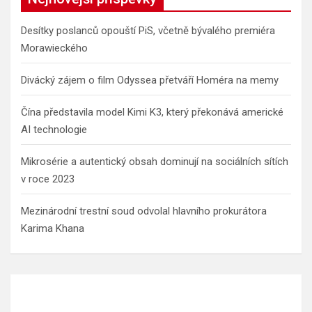
Desítky poslanců opouští PiS, včetně bývalého premiéra
Morawieckého
Divácký zájem o film Odyssea přetváří Homéra na memy
Čína představila model Kimi K3, který překonává americké
AI technologie
Mikrosérie a autentický obsah dominují na sociálních sítích
v roce 2023
Mezinárodní trestní soud odvolal hlavního prokurátora
Karima Khana