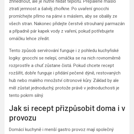
zhnědnout, ale je nutné hlídat teplotu. Přepálené máslo
ztratí jemnost a šalvěj zhořkne. Po uvaření gnocchi
promíchejte přímo na pánvi s máslem, aby se obalily ze
všech stran. Nakonec přidejte čerstvě strouhaný parmazán
a případně pár kapek vody z vaření, pokud potřebujete
omáčku lehce zředit.
Tento způsob servírování funguje i z pohledu kuchyňské
logiky: gnocchi se nelepí, omáčka se na nich rovnoměrně
rozprostře a chuť zůstane čistá. Pokud chcete recept
rozšířit, dobře funguje i přidání pečené dýně, restovaných
hub nebo malého množství citronové kůry. Základ by ale
měl zůstat jednoduchý, protože právě v jednoduchosti je
tento pokrm silný.
Jak si recept přizpůsobit doma i v
provozu
Domácí kuchyně i menší gastro provoz mají společný