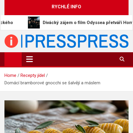
Skip
RYCHLÉ INFO
to
content
Divácký zájem o film Odyssea přetváří Homéra na memy
PressPress.cz
Vaše zprávy v souvislostech
Home
Recepty jídel
Domácí bramborové gnocchi se šalvějí a máslem