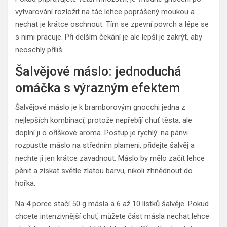
vytvarování rozložit na tác lehce poprášený moukou a
nechat je krátce oschnout. Tím se zpevní povrch a lépe se
s nimi pracuje. Při delším čekání je ale lepší je zakrýt, aby
neoschly příliš.
Šalvějové máslo: jednoduchá
omáčka s výrazným efektem
Šalvějové máslo je k bramborovým gnocchi jedna z
nejlepších kombinací, protože nepřebíjí chuť těsta, ale
doplní ji o oříškové aroma. Postup je rychlý: na pánvi
rozpusťte máslo na středním plameni, přidejte šalvěj a
nechte ji jen krátce zavadnout. Máslo by mělo začít lehce
pěnit a získat světle zlatou barvu, nikoli zhnědnout do
hořka.
Na 4 porce stačí 50 g másla a 6 až 10 lístků šalvěje. Pokud
chcete intenzivnější chuť, můžete část másla nechat lehce