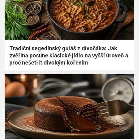
Tradiční segedínský guláš z divočáka: Jak
zvěřina posune klasické jídlo na vyšší úroveň a
proč nešetřit divokým kořením