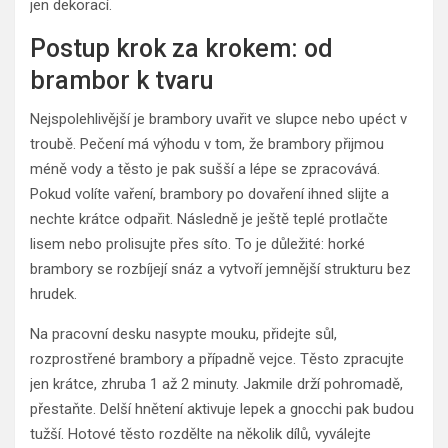
jen dekorací.
Postup krok za krokem: od
brambor k tvaru
Nejspolehlivější je brambory uvařit ve slupce nebo upéct v
troubě. Pečení má výhodu v tom, že brambory přijmou
méně vody a těsto je pak sušší a lépe se zpracovává.
Pokud volíte vaření, brambory po dovaření ihned slijte a
nechte krátce odpařit. Následně je ještě teplé protlačte
lisem nebo prolisujte přes síto. To je důležité: horké
brambory se rozbíjejí snáz a vytvoří jemnější strukturu bez
hrudek.
Na pracovní desku nasypte mouku, přidejte sůl,
rozprostřené brambory a případně vejce. Těsto zpracujte
jen krátce, zhruba 1 až 2 minuty. Jakmile drží pohromadě,
přestaňte. Delší hnětení aktivuje lepek a gnocchi pak budou
tužší. Hotové těsto rozdělte na několik dílů, vyválejte