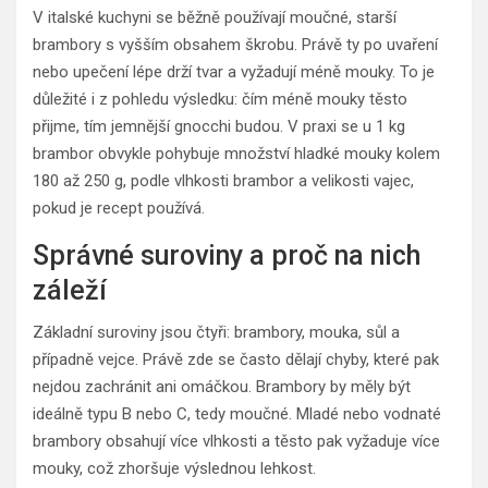
V italské kuchyni se běžně používají moučné, starší
brambory s vyšším obsahem škrobu. Právě ty po uvaření
nebo upečení lépe drží tvar a vyžadují méně mouky. To je
důležité i z pohledu výsledku: čím méně mouky těsto
přijme, tím jemnější gnocchi budou. V praxi se u 1 kg
brambor obvykle pohybuje množství hladké mouky kolem
180 až 250 g, podle vlhkosti brambor a velikosti vajec,
pokud je recept používá.
Správné suroviny a proč na nich
záleží
Základní suroviny jsou čtyři: brambory, mouka, sůl a
případně vejce. Právě zde se často dělají chyby, které pak
nejdou zachránit ani omáčkou. Brambory by měly být
ideálně typu B nebo C, tedy moučné. Mladé nebo vodnaté
brambory obsahují více vlhkosti a těsto pak vyžaduje více
mouky, což zhoršuje výslednou lehkost.