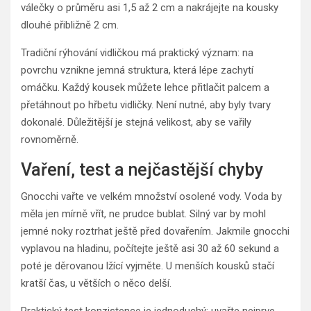
válečky o průměru asi 1,5 až 2 cm a nakrájejte na kousky
dlouhé přibližně 2 cm.
Tradiční rýhování vidličkou má praktický význam: na
povrchu vznikne jemná struktura, která lépe zachytí
omáčku. Každý kousek můžete lehce přitlačit palcem a
přetáhnout po hřbetu vidličky. Není nutné, aby byly tvary
dokonalé. Důležitější je stejná velikost, aby se vařily
rovnoměrně.
Vaření, test a nejčastější chyby
Gnocchi vařte ve velkém množství osolené vody. Voda by
měla jen mírně vřít, ne prudce bublat. Silný var by mohl
jemné noky roztrhat ještě před dovařením. Jakmile gnocchi
vyplavou na hladinu, počítejte ještě asi 30 až 60 sekund a
poté je děrovanou lžící vyjměte. U menších kousků stačí
kratší čas, u větších o něco delší.