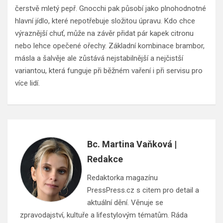
čerstvě mletý pepř. Gnocchi pak působí jako plnohodnotné
hlavní jídlo, které nepotřebuje složitou úpravu. Kdo chce
výraznější chuť, může na závěr přidat pár kapek citronu
nebo lehce opečené ořechy. Základní kombinace brambor,
másla a šalvěje ale zůstává nejstabilnější a nejčistší
variantou, která funguje při běžném vaření i při servisu pro
více lidí.
Bc. Martina Vaňková |
Redakce
Redaktorka magazínu
PressPress.cz s citem pro detail a
aktuální dění. Věnuje se
zpravodajství, kultuře a lifestylovým tématům. Ráda