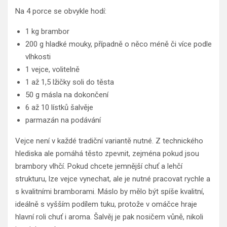
Na 4 porce se obvykle hodí:
1 kg brambor
200 g hladké mouky, případně o něco méně či více podle
vlhkosti
1 vejce, volitelně
1 až 1,5 lžičky soli do těsta
50 g másla na dokončení
6 až 10 lístků šalvěje
parmazán na podávání
Vejce není v každé tradiční variantě nutné. Z technického
hlediska ale pomáhá těsto zpevnit, zejména pokud jsou
brambory vlhčí. Pokud chcete jemnější chuť a lehčí
strukturu, lze vejce vynechat, ale je nutné pracovat rychle a
s kvalitními bramborami. Máslo by mělo být spíše kvalitní,
ideálně s vyšším podílem tuku, protože v omáčce hraje
hlavní roli chuť i aroma. Šalvěj je pak nosičem vůně, nikoli