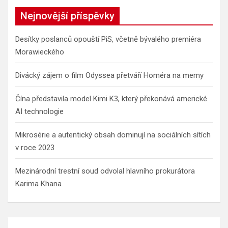
Nejnovější příspěvky
Desítky poslanců opouští PiS, včetně bývalého premiéra
Morawieckého
Divácký zájem o film Odyssea přetváří Homéra na memy
Čína představila model Kimi K3, který překonává americké
AI technologie
Mikrosérie a autentický obsah dominují na sociálních sítích
v roce 2023
Mezinárodní trestní soud odvolal hlavního prokurátora
Karima Khana