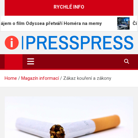
Skip
RYCHLÉ INFO
to
content
m Odyssea přetváří Homéra na memy
Čína představi
PressPress.cz
Vaše zprávy v souvislostech
Home
Magazín informací
Zákaz kouření a zákony