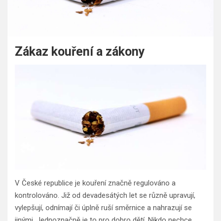
Zákaz kouření a zákony
V České republice je kouření značně regulováno a
kontrolováno. Již od devadesátých let se různě upravují,
vylepšují, odnímají či úplně ruší směrnice a nahrazují se
jinými. Jednoznačně je to pro dobro dětí. Nikdo nechce