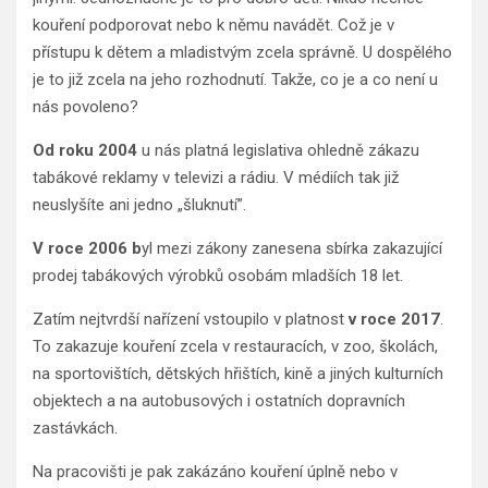
kouření podporovat nebo k němu navádět. Což je v
přístupu k dětem a mladistvým zcela správně. U dospělého
je to již zcela na jeho rozhodnutí. Takže, co je a co není u
nás povoleno?
Od roku 2004
u nás platná legislativa ohledně zákazu
tabákové reklamy v televizi a rádiu. V médiích tak již
neuslyšíte ani jedno „šluknutí”.
V roce 2006 b
yl mezi zákony zanesena sbírka zakazující
prodej tabákových výrobků osobám mladších 18 let.
Zatím nejtvrdší nařízení vstoupilo v platnost
v roce 2017
.
To zakazuje kouření zcela v restauracích, v zoo, školách,
na sportovištích, dětských hřištích, kině a jiných kulturních
objektech a na autobusových i ostatních dopravních
zastávkách.
Na pracovišti je pak zakázáno kouření úplně nebo v