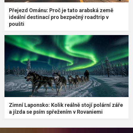
Přejezd Ománu: Proč je tato arabská země
ideální destinací pro bezpečný roadtrip v
poušti
Zimní Laponsko: Kolik reálně stojí polární záře
a jízda se psím spřežením v Rovaniemi