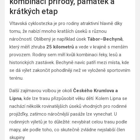
kombinaci přírody, památek a
krátkých etap
Vltavská cyklostezka je pro rodiny atraktivní hlavně díky
tomu, že nabízí mnoho kratších úseků s různou
náročností. Oblíbený je například úsek
Tábor–Bechyně
,
který měří zhruba
25 kilometrů
a vede v krajině s menším
provozem. Rodiny sem míří kvůli kombinaci řeky, lesů a
historických zastávek. Bechyně navíc patří mezi místa, kde
se dá výlet zakončit pohodlněji než ve vyloženě sportovním
terénu.
Další zajímavou volbou je okolí
Českého Krumlova a
Lipna
, kde lze trasu přizpůsobit věku dětí. Kolem Lipna se
nachází několik rovinatějších úseků vhodných pro rodinné
projížďky, zatímco náročnější pasáže lze vynechat. U
rodinných výletů je to důležité: nevybírat celou trasu podle
mapy, ale podle toho, co skutečně zvládne nejslabší člen
skupiny.