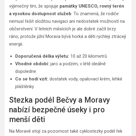
výjimečný tím, že spojuje
památky UNESCO, rovný terén
a vysokou dostupnost služeb
. To znamená, že rodiče
nemusí řešit složitou navigaci ani nedostatek možností na
občerstvení. V letních měsících je ale dobré začít brzy
ráno, protože jižní Morava bývá horká a děti rychleji ztrácejí
energii.
Doporučená délka výletu:
10 až 20 kilometrů
Vhodné období:
jaro a podzim, v létě ideálně
dopoledne
Co se hodí vzít:
dostatek vody, opalovací krém, lehké
pláštěnky
Stezka podél Bečvy a Moravy
nabízí bezpečné úseky i pro
menší děti
Na Moravě stojí za pozornost také cyklostezky podél řek