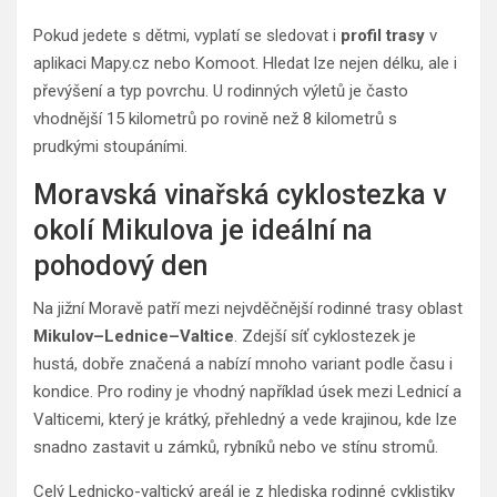
Pokud jedete s dětmi, vyplatí se sledovat i
profil trasy
v
aplikaci Mapy.cz nebo Komoot. Hledat lze nejen délku, ale i
převýšení a typ povrchu. U rodinných výletů je často
vhodnější 15 kilometrů po rovině než 8 kilometrů s
prudkými stoupáními.
Moravská vinařská cyklostezka v
okolí Mikulova je ideální na
pohodový den
Na jižní Moravě patří mezi nejvděčnější rodinné trasy oblast
Mikulov–Lednice–Valtice
. Zdejší síť cyklostezek je
hustá, dobře značená a nabízí mnoho variant podle času i
kondice. Pro rodiny je vhodný například úsek mezi Lednicí a
Valticemi, který je krátký, přehledný a vede krajinou, kde lze
snadno zastavit u zámků, rybníků nebo ve stínu stromů.
Celý Lednicko-valtický areál je z hlediska rodinné cyklistiky