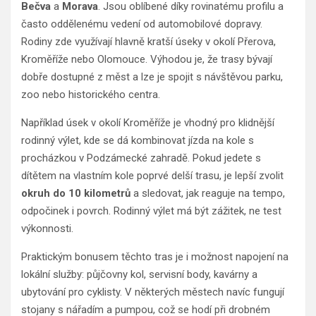
Bečva
a
Morava
. Jsou oblíbené díky rovinatému profilu a
často oddělenému vedení od automobilové dopravy.
Rodiny zde využívají hlavně kratší úseky v okolí Přerova,
Kroměříže nebo Olomouce. Výhodou je, že trasy bývají
dobře dostupné z měst a lze je spojit s návštěvou parku,
zoo nebo historického centra.
Například úsek v okolí Kroměříže je vhodný pro klidnější
rodinný výlet, kde se dá kombinovat jízda na kole s
procházkou v Podzámecké zahradě. Pokud jedete s
dítětem na vlastním kole poprvé delší trasu, je lepší zvolit
okruh do 10 kilometrů
a sledovat, jak reaguje na tempo,
odpočinek i povrch. Rodinný výlet má být zážitek, ne test
výkonnosti.
Praktickým bonusem těchto tras je i možnost napojení na
lokální služby: půjčovny kol, servisní body, kavárny a
ubytování pro cyklisty. V některých městech navíc fungují
stojany s nářadím a pumpou, což se hodí při drobném