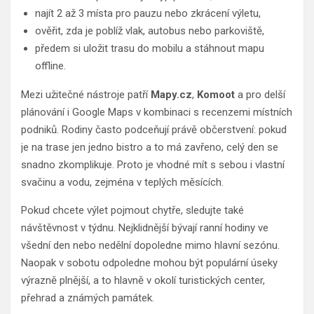
najít 2 až 3 místa pro pauzu nebo zkrácení výletu,
ověřit, zda je poblíž vlak, autobus nebo parkoviště,
předem si uložit trasu do mobilu a stáhnout mapu
offline.
Mezi užitečné nástroje patří
Mapy.cz
,
Komoot
a pro delší
plánování i Google Maps v kombinaci s recenzemi místních
podniků. Rodiny často podceňují právě občerstvení: pokud
je na trase jen jedno bistro a to má zavřeno, celý den se
snadno zkomplikuje. Proto je vhodné mít s sebou i vlastní
svačinu a vodu, zejména v teplých měsících.
Pokud chcete výlet pojmout chytře, sledujte také
návštěvnost v týdnu. Nejklidnější bývají ranní hodiny ve
všední den nebo nedělní dopoledne mimo hlavní sezónu.
Naopak v sobotu odpoledne mohou být populární úseky
výrazně plnější, a to hlavně v okolí turistických center,
přehrad a známých památek.