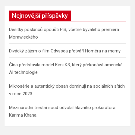
Nejnovější příspěvky
Desítky poslanců opouští PiS, včetně bývalého premiéra
Morawieckého
Divácký zájem o film Odyssea přetváří Homéra na memy
Čína představila model Kimi K3, který překonává americké
AI technologie
Mikrosérie a autentický obsah dominují na sociálních sítích
v roce 2023
Mezinárodní trestní soud odvolal hlavního prokurátora
Karima Khana