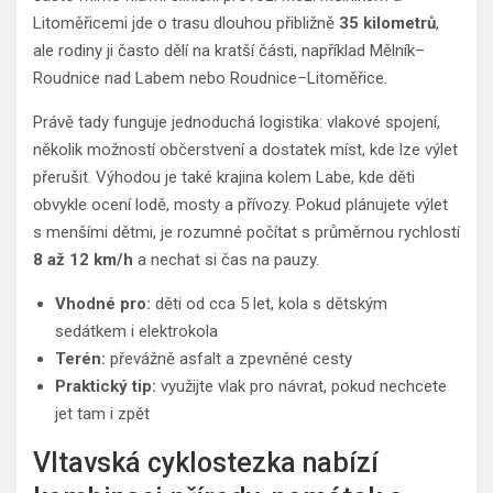
Litoměřicemi jde o trasu dlouhou přibližně
35 kilometrů
,
ale rodiny ji často dělí na kratší části, například Mělník–
Roudnice nad Labem nebo Roudnice–Litoměřice.
Právě tady funguje jednoduchá logistika: vlakové spojení,
několik možností občerstvení a dostatek míst, kde lze výlet
přerušit. Výhodou je také krajina kolem Labe, kde děti
obvykle ocení lodě, mosty a přívozy. Pokud plánujete výlet
s menšími dětmi, je rozumné počítat s průměrnou rychlostí
8 až 12 km/h
a nechat si čas na pauzy.
Vhodné pro:
děti od cca 5 let, kola s dětským
sedátkem i elektrokola
Terén:
převážně asfalt a zpevněné cesty
Praktický tip:
využijte vlak pro návrat, pokud nechcete
jet tam i zpět
Vltavská cyklostezka nabízí