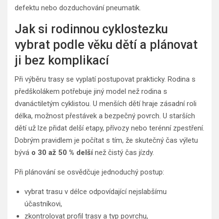
defektu nebo dozduchování pneumatik.
Jak si rodinnou cyklostezku
vybrat podle věku dětí a plánovat
ji bez komplikací
Při výběru trasy se vyplatí postupovat prakticky. Rodina s
předškolákem potřebuje jiný model než rodina s
dvanáctiletým cyklistou. U menších dětí hraje zásadní roli
délka, možnost přestávek a bezpečný povrch. U starších
dětí už lze přidat delší etapy, přívozy nebo terénní zpestření.
Dobrým pravidlem je počítat s tím, že skutečný čas výletu
bývá
o 30 až 50 % delší
než čistý čas jízdy.
Při plánování se osvědčuje jednoduchý postup:
vybrat trasu v délce odpovídající nejslabšímu
účastníkovi,
zkontrolovat profil trasy a typ povrchu,