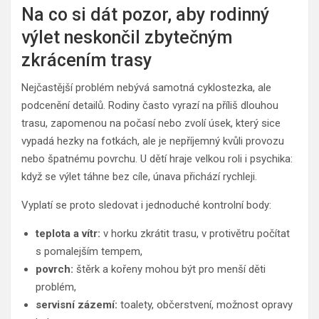
Na co si dát pozor, aby rodinný
výlet neskončil zbytečným
zkrácením trasy
Nejčastější problém nebývá samotná cyklostezka, ale
podcenění detailů. Rodiny často vyrazí na příliš dlouhou
trasu, zapomenou na počasí nebo zvolí úsek, který sice
vypadá hezky na fotkách, ale je nepříjemný kvůli provozu
nebo špatnému povrchu. U dětí hraje velkou roli i psychika:
když se výlet táhne bez cíle, únava přichází rychleji.
Vyplatí se proto sledovat i jednoduché kontrolní body:
teplota a vítr:
v horku zkrátit trasu, v protivětru počítat
s pomalejším tempem,
povrch:
štěrk a kořeny mohou být pro menší děti
problém,
servisní zázemí:
toalety, občerstvení, možnost opravy