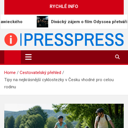
Skip
RYCHLÉ INFO
to
content
Divácký zájem o film Odyssea přetváří Homéra na m
PressPress.cz
Vaše zprávy v souvislostech
Home
Cestovatelský přehled
Tipy na nejkrásnější cyklostezky v Česku vhodné pro celou
rodinu