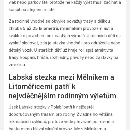
vlak nebo parkoviště, protože ne každý výlet musí začínat a
končit na stejném místě.
Za rodinně vhodné se obvykle považují trasy s délkou
zhruba
5 až 25 kilometrů
, minimálním provozem aut a
kvalitním povrchem bez častých výmolů. U menších dětí se
vyplatí sledovat, zda je stezka vhodná i pro odrážedla nebo
dětský vozík. U starších dětí už hraje roli spíš atraktivita
trasy: koupání, hřiště, rozhledny, přívozy nebo zastávky na
zmrzlinu.
Labská stezka mezi Mělníkem a
Litoměřicemi patří k
nejvděčnějším rodinným výletům
Úsek Labské stezky v Polabí patří k nejčastěji
doporučovaným trasám pro rodiny. Zvládne ho většina
rekreačních cyklistů, protože vede převážně po rovině a
často mimo hlavní silniční provoz. Mezi Mělníkem a