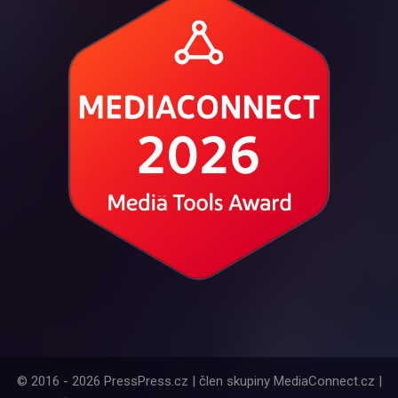
© 2016 - 2026 PressPress.cz | člen skupiny MediaConnect.cz |