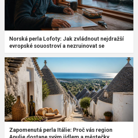
Norská perla Lofoty: Jak zvládnout nejdražší
evropské souostroví a nezruinovat se
Zapomenutá perla Itálie: Proč vás region
Apulie dostane svým jídlem a městečky