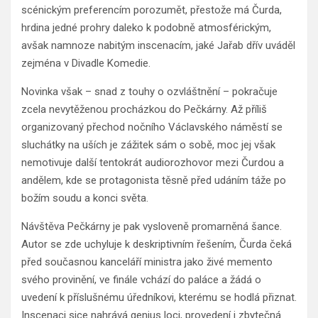
scénickým preferencím porozumět, přestože má Čurda,
hrdina jedné prohry daleko k podobně atmosférickým,
avšak namnoze nabitým inscenacím, jaké Jařab dřív uváděl
zejména v Divadle Komedie.
Novinka však – snad z touhy o ozvláštnění – pokračuje
zcela nevytěženou procházkou do Pečkárny. Až příliš
organizovaný přechod nočního Václavského náměstí se
sluchátky na uších je zážitek sám o sobě, moc jej však
nemotivuje další tentokrát audiorozhovor mezi Čurdou a
andělem, kde se protagonista těsně před udáním táže po
božím soudu a konci světa.
Návštěva Pečkárny je pak vysloveně promarněná šance.
Autor se zde uchyluje k deskriptivním řešením, Čurda čeká
před současnou kanceláří ministra jako živé memento
svého provinění, ve finále vchází do paláce a žádá o
uvedení k příslušnému úředníkovi, kterému se hodlá přiznat.
Inscenaci sice nahrává genius loci, provedení i zbytečná