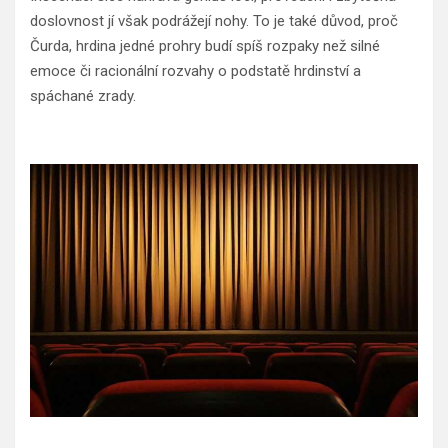
doslovnost jí však podrážejí nohy. To je také důvod, proč
Čurda, hrdina jedné prohry budí spíš rozpaky než silné
emoce či racionální rozvahy o podstatě hrdinství a
spáchané zrady.