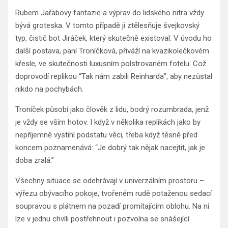
Rubem Jařabovy fantazie a výprav do lidského nitra vždy
bývá groteska. V tomto případě ji ztělesňuje švejkovský
typ, čistič bot Jiráček, který skutečně existoval. V úvodu ho
další postava, paní Troníčková, přiváží na kvazikolečkovém
křesle, ve skutečnosti luxusním polstrovaném fotelu. Což
doprovodí replikou “Tak nám zabili Reinharda”, aby nezůstal
nikdo na pochybách.
Troníček působí jako člověk z lidu, bodrý rozumbrada, jenž
je vždy se vším hotov. I když v několika replikách jako by
nepříjemně vystihl podstatu věci, třeba když těsně před
koncem poznamenává: “Je dobrý tak nějak nacejtit, jak je
doba zralá.”
Všechny situace se odehrávají v univerzálním prostoru –
výřezu obývacího pokoje, tvořeném rudě potaženou sedací
soupravou s plátnem na pozadí promítajícím oblohu. Na ní
lze v jednu chvíli postřehnout i pozvolna se snášející