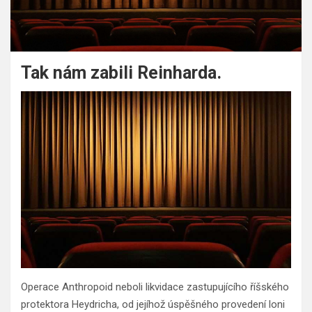
Tak nám zabili Reinharda.
Operace Anthropoid neboli likvidace zastupujícího říšského
protektora Heydricha, od jejíhož úspěšného provedení loni