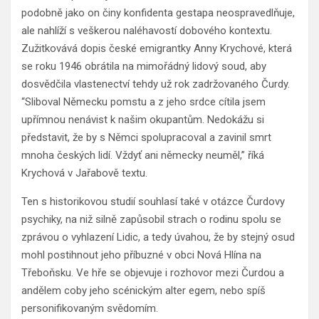
podobně jako on činy konfidenta gestapa neospravedlňuje,
ale nahlíží s veškerou naléhavostí dobového kontextu.
Zužitkovává dopis české emigrantky Anny Krychové, která
se roku 1946 obrátila na mimořádný lidový soud, aby
dosvědčila vlastenectví tehdy už rok zadržovaného Čurdy.
“Sliboval Německu pomstu a z jeho srdce cítila jsem
upřímnou nenávist k našim okupantům. Nedokážu si
představit, že by s Němci spolupracoval a zavinil smrt
mnoha českých lidí. Vždyť ani německy neuměl,” říká
Krychová v Jařabově textu.
Ten s historikovou studií souhlasí také v otázce Čurdovy
psychiky, na niž silně zapůsobil strach o rodinu spolu se
zprávou o vyhlazení Lidic, a tedy úvahou, že by stejný osud
mohl postihnout jeho příbuzné v obci Nová Hlína na
Třeboňsku. Ve hře se objevuje i rozhovor mezi Čurdou a
andělem coby jeho scénickým alter egem, nebo spíš
personifikovaným svědomím.