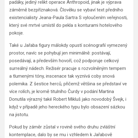
padáky, jediný relikt operace Anthropoid, jinak je výprava
záměrně bezpříznaková. Člověku se vybaví text předního
existencialisty Jeana-Paula Sartra S vyloučením veřejnosti,
který své mrtvé umístil do pekla s konturami hotelového
pokoje.
Také u Jařaba figury málokdy opustí scénografií vymezený
prostor, navíc se pohybují jen minimálně: postávají,
posedávají, a především hovoří, což podporuje celkový
surreálný nádech. Režisér pracuje s rozvolněným tempem
a tlumenými tóny, inscenace tak vyznívá coby snová
polemika. Z šestice herců, přičemž většina se představí ve
více rolích, je kromě titulního Čurdy v podání Martina
Donutila výrazný také Robert Mikluš jako novodobý Švejk, i
když v případě jeho hereckého typu bylo obsazení sázkou
na jistotu.
Pokud by záměr zůstal v rovině svého druhu zvláštní
kontemplace, dalo by se mu i vzhledem k Jařabově