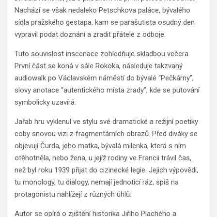
Nachází se však nedaleko Petschkova paláce, bývalého
sídla pražského gestapa, kam se parašutista osudný den
vypravil podat doznání a zradit přátele z odboje.
Tuto souvislost inscenace zohledňuje skladbou večera.
První část se koná v sále Rokoka, následuje takzvaný
audiowalk po Václavském náměstí do bývalé “Pečkárny”,
slovy anotace “autentického místa zrady”, kde se putování
symbolicky uzavírá.
Jařab hru vyklenul ve stylu své dramatické a režijní poetiky
coby snovou vizi z fragmentárních obrazů. Před diváky se
objevují Čurda, jeho matka, bývalá milenka, která s ním
otěhotněla, nebo žena, u jejíž rodiny ve Francii trávil čas,
než byl roku 1939 přijat do cizinecké legie. Jejich výpovědi,
tu monology, tu dialogy, nemají jednotící ráz, spíš na
protagonistu nahlížejí z různých úhlů.
Autor se opírá o zjištění historika Jiřího Plachého a