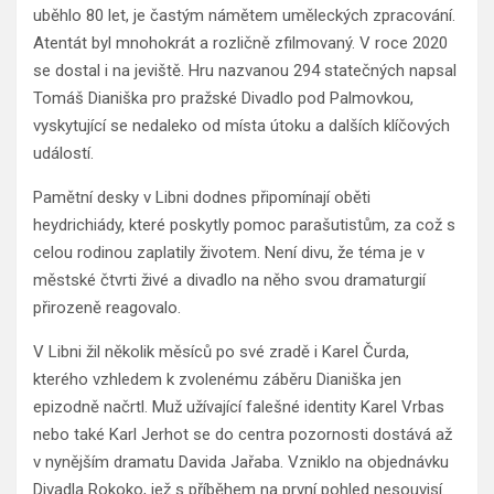
uběhlo 80 let, je častým námětem uměleckých zpracování.
Atentát byl mnohokrát a rozličně zfilmovaný. V roce 2020
se dostal i na jeviště. Hru nazvanou 294 statečných napsal
Tomáš Dianiška pro pražské Divadlo pod Palmovkou,
vyskytující se nedaleko od místa útoku a dalších klíčových
událostí.
Pamětní desky v Libni dodnes připomínají oběti
heydrichiády, které poskytly pomoc parašutistům, za což s
celou rodinou zaplatily životem. Není divu, že téma je v
městské čtvrti živé a divadlo na něho svou dramaturgií
přirozeně reagovalo.
V Libni žil několik měsíců po své zradě i Karel Čurda,
kterého vzhledem k zvolenému záběru Dianiška jen
epizodně načrtl. Muž užívající falešné identity Karel Vrbas
nebo také Karl Jerhot se do centra pozornosti dostává až
v nynějším dramatu Davida Jařaba. Vzniklo na objednávku
Divadla Rokoko, jež s příběhem na první pohled nesouvisí.