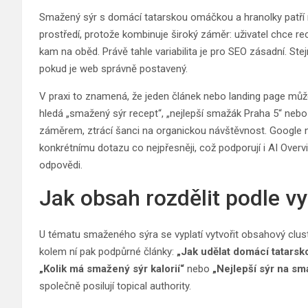
Smažený sýr s domácí tatarskou omáčkou a hranolky patří 
prostředí, protože kombinuje široký záměr: uživatel chce rec
kam na oběd. Právě tahle variabilita je pro SEO zásadní. Ste
pokud je web správně postavený.
V praxi to znamená, že jeden článek nebo landing page může 
hledá „smažený sýr recept“, „nejlepší smažák Praha 5“ nebo
záměrem, ztrácí šanci na organickou návštěvnost. Google n
konkrétnímu dotazu co nejpřesněji, což podporují i AI Overv
odpovědi.
Jak obsah rozdělit podle 
U tématu smaženého sýra se vyplatí vytvořit obsahový cluste
kolem ní pak podpůrné články:
„Jak udělat domácí tatars
„Kolik má smažený sýr kalorií“
nebo
„Nejlepší sýr na sm
společně posilují topical authority.