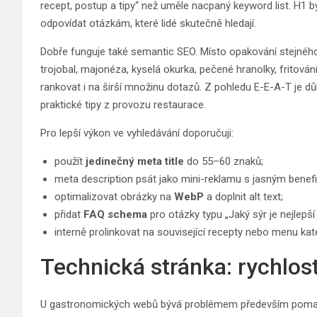
recept, postup a tipy“ než uměle nacpaný keyword list. H1 b
odpovídat otázkám, které lidé skutečně hledají.
Dobře funguje také semantic SEO. Místo opakování stejného 
trojobal, majonéza, kyselá okurka, pečené hranolky, fritová
rankovat i na širší množinu dotazů. Z pohledu E-E-A-T je dů
praktické tipy z provozu restaurace.
Pro lepší výkon ve vyhledávání doporučuji:
použít
jedinečný meta title
do 55–60 znaků;
meta description psát jako mini-reklamu s jasným benef
optimalizovat obrázky na
WebP
a doplnit alt text;
přidat
FAQ schema
pro otázky typu „Jaký sýr je nejlepš
interně prolinkovat na související recepty nebo menu kat
Technická stránka: rychlost
U gastronomických webů bývá problémem především pomalé n