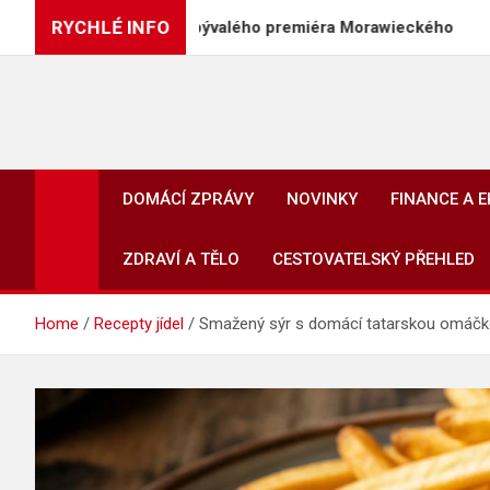
Skip
RYCHLÉ INFO
 PiS, včetně bývalého premiéra Morawieckého
Div
to
content
DOMÁCÍ ZPRÁVY
NOVINKY
FINANCE A 
ZDRAVÍ A TĚLO
CESTOVATELSKÝ PŘEHLED
Home
Recepty jídel
Smažený sýr s domácí tatarskou omáčk