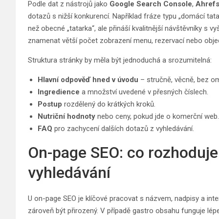
Podle dat z nástrojů jako
Google Search Console
,
Ahref
dotazů s nižší konkurencí. Například fráze typu „domácí t
než obecné „tatarka“, ale přináší kvalitnější návštěvníky s
znamenat větší počet zobrazení menu, rezervací nebo obje
Struktura stránky by měla být jednoduchá a srozumitelná:
Hlavní odpověď hned v úvodu
– stručně, věcně, bez o
Ingredience
a množství uvedené v přesných číslech.
Postup
rozdělený do krátkých kroků.
Nutriční hodnoty
nebo ceny, pokud jde o komerční web.
FAQ
pro zachycení dalších dotazů z vyhledávání.
On-page SEO: co rozhoduje o
vyhledávání
U on-page SEO je klíčové pracovat s názvem, nadpisy a inter
zároveň být přirozený. V případě gastro obsahu funguje lé