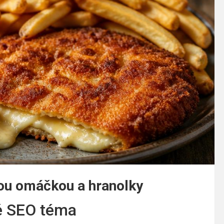
ou omáčkou a hranolky
né SEO téma