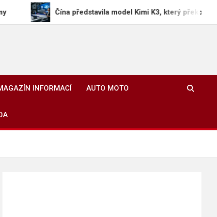
Čína představila model Kimi K3, který překonává americké A
MAGAZÍN INFORMACÍ
AUTO MOTO
DA