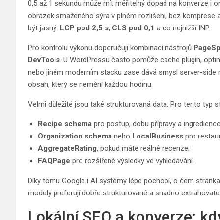
0,5 až 1 sekundu může mít měřitelný dopad na konverze i o
obrázek smaženého sýra v plném rozlišení, bez komprese a 
být jasný:
LCP pod 2,5 s
,
CLS pod 0,1
a co nejnižší INP.
Pro kontrolu výkonu doporučuji kombinaci nástrojů
PageSp
DevTools
. U WordPressu často pomůže cache plugin, optima
nebo jiném moderním stacku zase dává smysl server-side r
obsah, který se nemění každou hodinu.
Velmi důležité jsou také strukturovaná data. Pro tento typ s
Recipe schema
pro postup, dobu přípravy a ingredience
Organization schema
nebo
LocalBusiness
pro restau
AggregateRating
, pokud máte reálné recenze;
FAQPage
pro rozšířené výsledky ve vyhledávání.
Díky tomu Google i AI systémy lépe pochopí, o čem stránka 
modely preferují dobře strukturované a snadno extrahovate
Lokální SEO a konverze: k