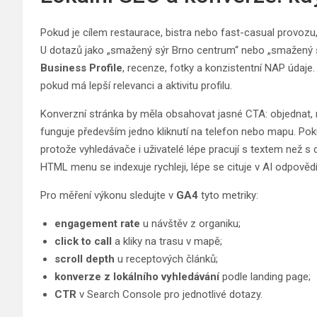
Pokud je cílem restaurace, bistra nebo fast-casual provozu, 
U dotazů jako „smažený sýr Brno centrum“ nebo „smažený 
Business Profile
, recenze, fotky a konzistentní NAP údaje.
pokud má lepší relevanci a aktivitu profilu.
Konverzní stránka by měla obsahovat jasné CTA: objednat, r
funguje především jedno kliknutí na telefon nebo mapu. P
protože vyhledávače i uživatelé lépe pracují s textem než 
HTML menu se indexuje rychleji, lépe se cituje v AI odpovědí
Pro měření výkonu sledujte v
GA4
tyto metriky:
engagement rate
u návštěv z organiku;
click to call
a kliky na trasu v mapě;
scroll depth
u receptových článků;
konverze z lokálního vyhledávání
podle landing page;
CTR
v Search Console pro jednotlivé dotazy.