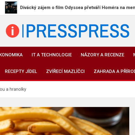
ácký zájem o film Odyssea přetváří Homéra na memy
PressPress.cz
Vaše zprávy v souvislostech
EKONOMIKA
IT A TECHNOLOGIE
NÁZORY A RECENZE
RECEPTY JÍDEL
ZVÍŘECÍ MAZLÍČCI
ZAHRADA A PŘÍRO
ou a hranolky