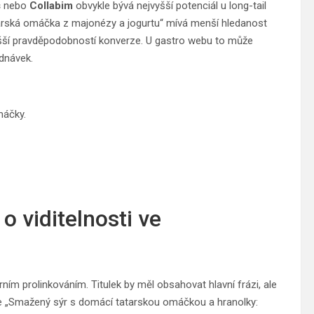
s
nebo
Collabim
obvykle bývá nejvyšší potenciál u long-tail
atarská omáčka z majonézy a jogurtu“ mívá menší hledanost
 vyšší pravděpodobností konverze. U gastro webu to může
dnávek.
máčky.
 viditelnosti ve
ním prolinkováním. Titulek by měl obsahovat hlavní frázi, ale
pe „Smažený sýr s domácí tatarskou omáčkou a hranolky: