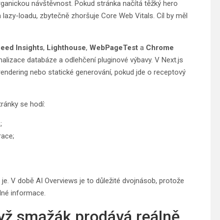
rganickou návštěvnost. Pokud stránka načítá těžký hero
lazy-loadu, zbytečně zhoršuje Core Web Vitals. Cíl by měl
eed Insights
,
Lighthouse
,
WebPageTest
a
Chrome
lizace databáze a odlehčení pluginové výbavy. V Next.js
endering nebo statické generování, pokud jde o receptový
tránky se hodí:
;
race;
je. V době AI Overviews je to důležité dvojnásob, protože
lné informace.
dyž smažák prodává reálně