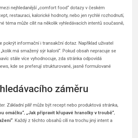
mezi nejhledanější „comfort food“ dotazy v českém
ept, restauraci, kalorické hodnoty, nebo jen rychlé rozhodnutí,
jné téma může cílit na několik vyhledávacích intentů současně,
pokrýt informační i transakční dotaz. Například uživatel
 „kolik má smažený sýr kalorií“. Pokud obsah nepracuje se
avíc stále více vyhodnocuje, zda stránka odpovídá
iews, kde se preferují strukturované, jasně formulované
vyhledávacího záměru
r. Základní pilíř může být recept nebo produktová stránka,
kou omáčku“
,
„Jak připravit křupavé hranolky v troubě“
,
ažení“
. Každý z těchto obsahů cílí na trochu jiný intent a