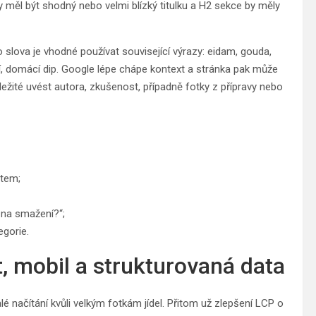
y měl být shodný nebo velmi blízký titulku a H2 sekce by měly
slova je vhodné používat související výrazy: eidam, gouda,
ní, domácí dip. Google lépe chápe kontext a stránka pak může
ležité uvést autora, zkušenost, případně fotky z přípravy nebo
item;
í na smažení?“;
egorie.
, mobil a strukturovaná data
ačítání kvůli velkým fotkám jídel. Přitom už zlepšení LCP o