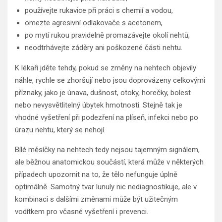
používejte rukavice při práci s chemií a vodou,
omezte agresivní odlakovače s acetonem,
po mytí rukou pravidelně promazávejte okolí nehtů,
neodtrhávejte záděry ani poškozené části nehtu.
K lékaři jděte tehdy, pokud se změny na nehtech objevily
náhle, rychle se zhoršují nebo jsou doprovázeny celkovými
příznaky, jako je únava, dušnost, otoky, horečky, bolest
nebo nevysvětlitelný úbytek hmotnosti. Stejně tak je
vhodné vyšetření při podezření na plíseň, infekci nebo po
úrazu nehtu, který se nehojí.
Bílé měsíčky na nehtech tedy nejsou tajemným signálem,
ale běžnou anatomickou součástí, která může v některých
případech upozornit na to, že tělo nefunguje úplně
optimálně. Samotný tvar lunuly nic nediagnostikuje, ale v
kombinaci s dalšími změnami může být užitečným
vodítkem pro včasné vyšetření i prevenci.