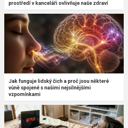
prostředí v kanceláři ovlivňuje naše zdraví
Jak funguje lidský čich a proč jsou některé
vůně spojené s našimi nejsilnějšími
vzpomínkami