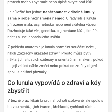
prstech mohou být malé nebo úplně skryté pod kůží.
Je důležité říct jedno:
nepřítomnost viditelné lunuly
sama o sobě neznamená nemoc
. U řady lidí je lunula
přirozeně malá, asymetrická nebo není viditelná vůbec.
Rozhoduje také věk, genetika, pigmentace kůže, tloušťka
nehtu a úhel dopadajícího světla.
Z pohledu anatomie je lunula normální součástí nehtu,
nikoli „zázračný ukazatel zdraví“. Přesto může být v
některých situacích užitečným orientačním znakem, pokud
se její vzhled náhle změní nebo pokud se změny objeví
spolu s dalšími příznaky.
Co lunula vypovídá o zdraví a kdy
zbystřit
V běžné praxi lékaři lunulu nehodnotí izolovaně, ale spolu s
barvou nehtů, jejich tvarem, křehkostí, rychlostí růstu a