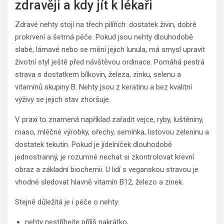
zdravěji a kdy jít k lékaři
Zdravé nehty stojí na třech pilířích: dostatek živin, dobré
prokrvení a šetrná péče. Pokud jsou nehty dlouhodobě
slabé, lámavé nebo se mění jejich lunula, má smysl upravit
životní styl ještě před návštěvou ordinace. Pomáhá pestrá
strava s dostatkem bílkovin, železa, zinku, selenu a
vitamínů skupiny B. Nehty jsou z keratinu a bez kvalitní
výživy se jejich stav zhoršuje.
V praxi to znamená například zařadit vejce, ryby, luštěniny,
maso, mléčné výrobky, ořechy, semínka, listovou zeleninu a
dostatek tekutin. Pokud je jídelníček dlouhodobě
jednostranný, je rozumné nechat si zkontrolovat krevní
obraz a základní biochemii. U lidí s veganskou stravou je
vhodné sledovat hlavně vitamín B12, železo a zinek.
Stejně důležitá je i péče o nehty:
nehty nestříhejte příliš nakrátko,