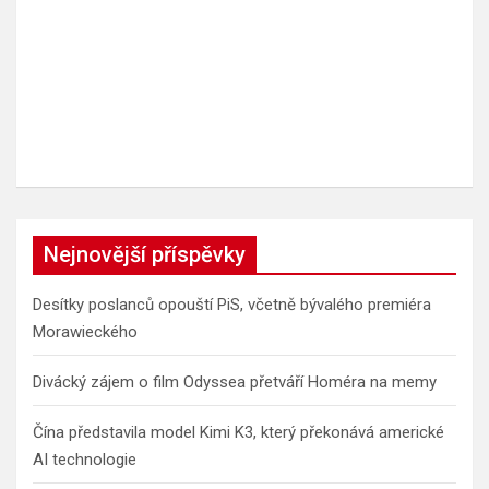
Nejnovější příspěvky
Desítky poslanců opouští PiS, včetně bývalého premiéra
Morawieckého
Divácký zájem o film Odyssea přetváří Homéra na memy
Čína představila model Kimi K3, který překonává americké
AI technologie