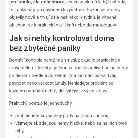
jen lunulu, ale celý obraz
. Jeden znak může být náhoda,
tři znaky už jsou důvodem k vyšetření. Pokud se změny
objevily nově a trvají déle než několik týdnů, je vhodné
objednat se k praktickému lékaři nebo dermatologovi.
Jak si nehty kontrolovat doma
bez zbytečné paniky
Domácí kontrola nehtů má smysl, pokud je pravidelná a
srovnatelná. Ideální je jednou za měsíc podívat se na nehty
při denním světle a porovnat, zda se mění barva, tvar,
pevnost nebo velikost lunuly. Nehledejte problém po
každém ostříhání nehtů; důležitější je vývoj v čase.
Praktický postup je jednoduchý:
prohlédněte si všechny prsty na rukou i nohou,
všímejte si, zda jsou nehty hladké, nebo se na nich tvoří
rýhy,