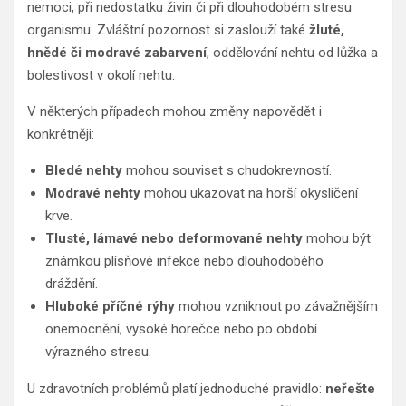
nemoci, při nedostatku živin či při dlouhodobém stresu
organismu. Zvláštní pozornost si zaslouží také
žluté,
hnědé či modravé zabarvení
, oddělování nehtu od lůžka a
bolestivost v okolí nehtu.
V některých případech mohou změny napovědět i
konkrétněji:
Bledé nehty
mohou souviset s chudokrevností.
Modravé nehty
mohou ukazovat na horší okysličení
krve.
Tlusté, lámavé nebo deformované nehty
mohou být
známkou plísňové infekce nebo dlouhodobého
dráždění.
Hluboké příčné rýhy
mohou vzniknout po závažnějším
onemocnění, vysoké horečce nebo po období
výrazného stresu.
U zdravotních problémů platí jednoduché pravidlo:
neřešte