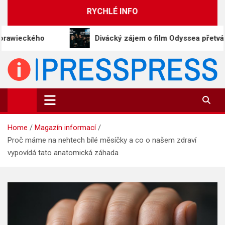
Skip
RYCHLÉ INFO
to
content
Divácký zájem o film Odyssea přetváří Homéra na
PressPress.cz
Vaše zprávy v souvislostech
Home
Magazín informací
Proč máme na nehtech bílé měsíčky a co o našem zdraví
vypovídá tato anatomická záhada