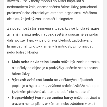
stavem kůže. Změny mohou souviset například s
nedostatkem živin, onemocněním štítné žlázy, poruchami
prokrvení nebo chronickým stresem organismu. Většinou
ale platí, že jediný znak nestačí k diagnóze.
Za pozornost stojí zejména situace, kdy se lunula
výrazně
zmenší, zmizí nebo naopak zvětší
a současně se přidají
další potíže. Typicky jde o únavu, bledost, zadýchávání,
lámavost nehtů, otoky, změny hmotnosti, zimomřivost
nebo bolesti kloubů.
Malá nebo neviditelná lunula
může být zcela normální,
ale někdy se objevuje u podvýživy, anémie nebo poruch
štítné žlázy.
Výrazně zvětšená lunula
se v některých případech
popisuje u hypertenze, zvýšené srdeční zátěže nebo po
fyzickém přetížení, ale sama o sobě nic nepotvrdí.
Nepravidelný tvar nebo změna barvy
může souviset s
úrazem nehtu, plísní, ekzémem nebo zánětem v okolí