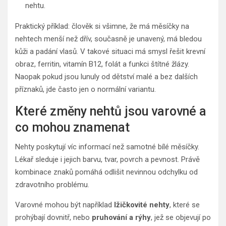
nehtu.
Praktický příklad: člověk si všimne, že má měsíčky na
nehtech menší než dřív, současně je unavený, má bledou
kůži a padání vlasů. V takové situaci má smysl řešit krevní
obraz, ferritin, vitamín B12, folát a funkci štítné žlázy.
Naopak pokud jsou lunuly od dětství malé a bez dalších
příznaků, jde často jen o normální variantu.
Které změny nehtů jsou varovné a
co mohou znamenat
Nehty poskytují víc informací než samotné bílé měsíčky.
Lékař sleduje i jejich barvu, tvar, povrch a pevnost. Právě
kombinace znaků pomáhá odlišit nevinnou odchylku od
zdravotního problému.
Varovné mohou být například
lžičkovité nehty
, které se
prohýbají dovnitř, nebo
pruhování a rýhy
, jež se objevují po