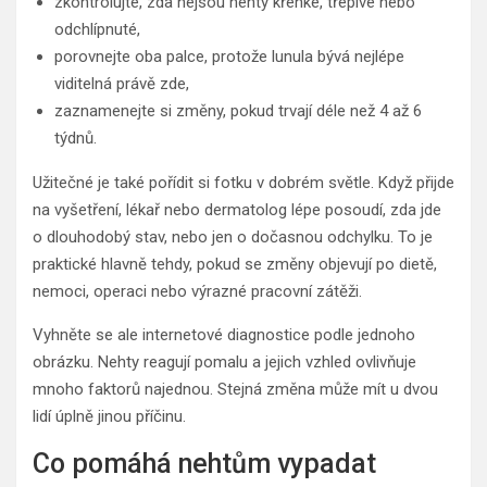
zkontrolujte, zda nejsou nehty křehké, třepivé nebo
odchlípnuté,
porovnejte oba palce, protože lunula bývá nejlépe
viditelná právě zde,
zaznamenejte si změny, pokud trvají déle než 4 až 6
týdnů.
Užitečné je také pořídit si fotku v dobrém světle. Když přijde
na vyšetření, lékař nebo dermatolog lépe posoudí, zda jde
o dlouhodobý stav, nebo jen o dočasnou odchylku. To je
praktické hlavně tehdy, pokud se změny objevují po dietě,
nemoci, operaci nebo výrazné pracovní zátěži.
Vyhněte se ale internetové diagnostice podle jednoho
obrázku. Nehty reagují pomalu a jejich vzhled ovlivňuje
mnoho faktorů najednou. Stejná změna může mít u dvou
lidí úplně jinou příčinu.
Co pomáhá nehtům vypadat