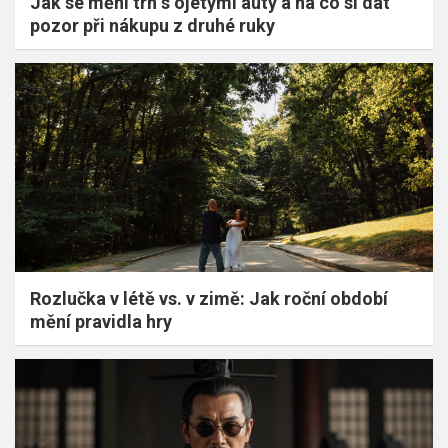
Jak se mění trh s ojetými auty a na co si dát
pozor při nákupu z druhé ruky
Rozlučka v létě vs. v zimě: Jak roční období
mění pravidla hry