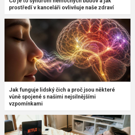
Co je to syndrom nemocných budov a jak
prostředí v kanceláři ovlivňuje naše zdraví
Jak funguje lidský čich a proč jsou některé
vůně spojené s našimi nejsilnějšími
vzpomínkami