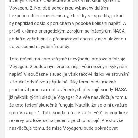
inženýři z NASA. Částečně spočívá v hacknutí systémů
Voyageru 2. No, obě sondy jsou vybaveny dalšími
bezpečnostními mechanismy, které by se spustily, pokud
by například došlo k poruchám v podobě kolísání napětí. A
právě k těmto energetickým zdrojům se inženýrům NASA
podařilo zpřístupnit a přesměrovat energii v nich uloženou
do základních systémů sondy.
Toto řešení má samozřejmě i nevýhodu, protože přístroje
Voyageru 2 budou nyní zranitelnější vůči možným výkyvům
napětí. V současné situaci je však takové riziko ve srovnání
s totální odstávkou přijatelné. Díky tomu bude možné
prodloužit pracovní dobu vědeckých přístrojů sondy. NASA
již několik týdnů sleduje Voyager 2 a vše nasvědčuje tomu,
že toto řešení skutečně funguje. Natolik, že se o ní uvažuje
i pro Voyager 1. Tato sonda má ale zatím větší energetické
rezervy, protože selhal jeden z jejích přístrojů. Přesto vše
nasvědčuje tomu, že mise Voyageru bude pokračovat.