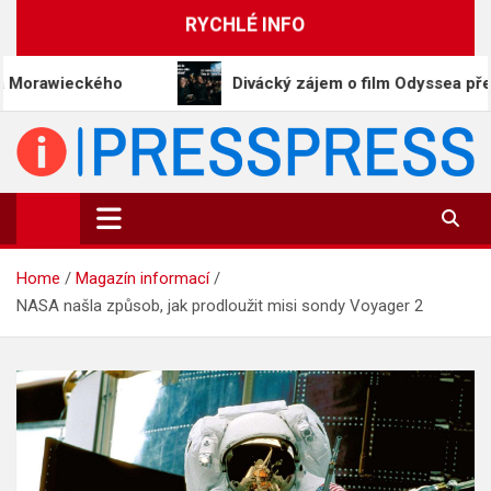
Skip
RYCHLÉ INFO
to
content
ého
Divácký zájem o film Odyssea přetváří Homér
PressPress.cz
Vaše zprávy v souvislostech
Home
Magazín informací
NASA našla způsob, jak prodloužit misi sondy Voyager 2