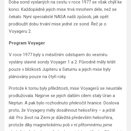
Doba sond vyslaných na cestu v roce 1977 se však chýlí ke
konci. Každopádně jejich mise trvá mnohem déle, než se
čekalo. Nyní specialisté NASA našli způsob, jak opět
prodloužit dobu trvání mise jedné ze sond. Řeč je o
Voyageru 2.
Program Voyager
V roce 1977 byly s měsíčním odstupem do vesmíru
vyslány slavné sondy Voyager 1 a 2. Původně měly letět
pouze v blízkosti Jupiteru a Saturnu a jejich mise byly
plánovány pouze na čtyři roky.
Protože k tomu byly příležitosti, mise Voyagerů se neustále
prodlužovala. Nejprve se jejich dalším cílem staly Uran a
Neptun. A pak bylo rozhodnuto překročit hranice. Doslova
proto, že Voyagery měly dosáhnout heliosféry – a ještě
dál. Pro život na Zemi je důležitá především heliosféra,
protože díky magnetickému poli v ní přítomnému jsme