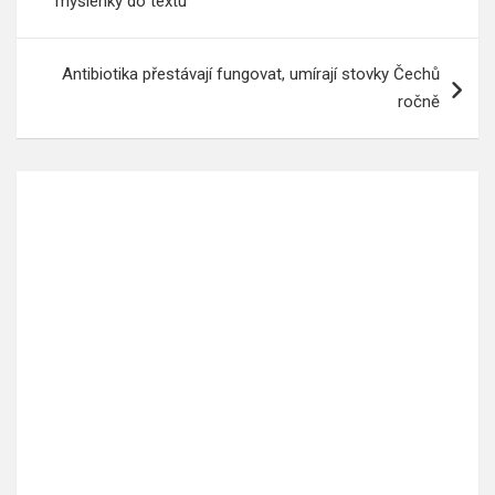
myšlenky do textu
příspěvek
Antibiotika přestávají fungovat, umírají stovky Čechů
ročně