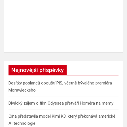
Nejnovější příspěvky
Desítky poslanců opouští PiS, včetně bývalého premiéra
Morawieckého
Divácký zájem o film Odyssea přetváří Homéra na memy
Čína představila model Kimi K3, který překonává americké
AI technologie