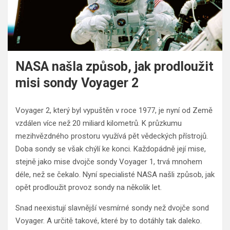
NASA našla způsob, jak prodloužit
misi sondy Voyager 2
Voyager 2, který byl vypuštěn v roce 1977, je nyní od Země
vzdálen více než 20 miliard kilometrů. K průzkumu
mezihvězdného prostoru využívá pět vědeckých přístrojů.
Doba sondy se však chýlí ke konci. Každopádně její mise,
stejně jako mise dvojče sondy Voyager 1, trvá mnohem
déle, než se čekalo. Nyní specialisté NASA našli způsob, jak
opět prodloužit provoz sondy na několik let.
Snad neexistují slavnější vesmírné sondy než dvojče sond
Voyager. A určitě takové, které by to dotáhly tak daleko.