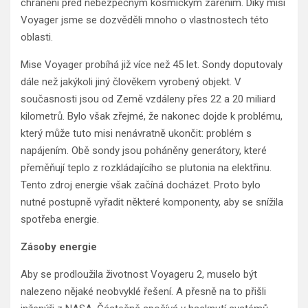
chráněni před nebezpečným kosmickým zářením. Díky misi
Voyager jsme se dozvěděli mnoho o vlastnostech této
oblasti.
Mise Voyager probíhá již více než 45 let. Sondy doputovaly
dále než jakýkoli jiný člověkem vyrobený objekt. V
současnosti jsou od Země vzdáleny přes 22 a 20 miliard
kilometrů. Bylo však zřejmé, že nakonec dojde k problému,
který může tuto misi nenávratně ukončit: problém s
napájením. Obě sondy jsou poháněny generátory, které
přeměňují teplo z rozkládajícího se plutonia na elektřinu.
Tento zdroj energie však začíná docházet. Proto bylo
nutné postupně vyřadit některé komponenty, aby se snížila
spotřeba energie.
Zásoby energie
Aby se prodloužila životnost Voyageru 2, muselo být
nalezeno nějaké neobvyklé řešení. A přesně na to přišli