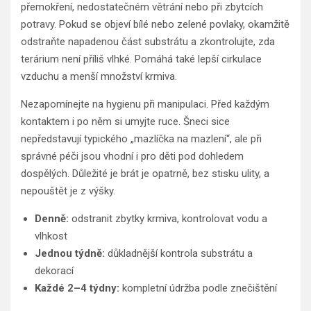
přemokření, nedostatečném větrání nebo při zbytcích
potravy. Pokud se objeví bílé nebo zelené povlaky, okamžitě
odstraňte napadenou část substrátu a zkontrolujte, zda
terárium není příliš vlhké. Pomáhá také lepší cirkulace
vzduchu a menší množství krmiva.
Nezapomínejte na hygienu při manipulaci. Před každým
kontaktem i po něm si umyjte ruce. Šneci sice
nepředstavují typického „mazlíčka na mazlení“, ale při
správné péči jsou vhodní i pro děti pod dohledem
dospělých. Důležité je brát je opatrně, bez stisku ulity, a
nepouštět je z výšky.
Denně:
odstranit zbytky krmiva, kontrolovat vodu a
vlhkost
Jednou týdně:
důkladnější kontrola substrátu a
dekorací
Každé 2–4 týdny:
kompletní údržba podle znečištění