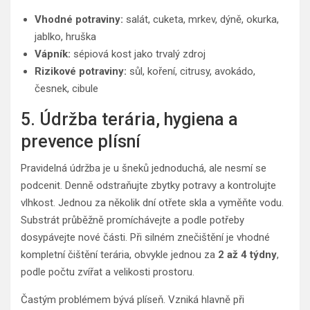
Vhodné potraviny:
salát, cuketa, mrkev, dýně, okurka,
jablko, hruška
Vápník:
sépiová kost jako trvalý zdroj
Rizikové potraviny:
sůl, koření, citrusy, avokádo,
česnek, cibule
5. Údržba terária, hygiena a
prevence plísní
Pravidelná údržba je u šneků jednoduchá, ale nesmí se
podcenit. Denně odstraňujte zbytky potravy a kontrolujte
vlhkost. Jednou za několik dní otřete skla a vyměňte vodu.
Substrát průběžně promíchávejte a podle potřeby
dosypávejte nové části. Při silném znečištění je vhodné
kompletní čištění terária, obvykle jednou za
2 až 4 týdny
,
podle počtu zvířat a velikosti prostoru.
Častým problémem bývá plíseň. Vzniká hlavně při