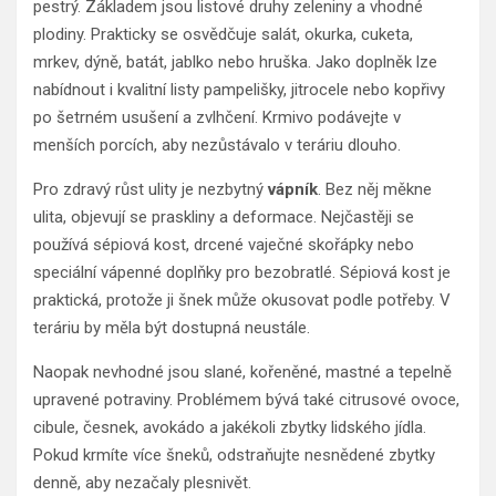
pestrý. Základem jsou listové druhy zeleniny a vhodné
plodiny. Prakticky se osvědčuje salát, okurka, cuketa,
mrkev, dýně, batát, jablko nebo hruška. Jako doplněk lze
nabídnout i kvalitní listy pampelišky, jitrocele nebo kopřivy
po šetrném usušení a zvlhčení. Krmivo podávejte v
menších porcích, aby nezůstávalo v teráriu dlouho.
Pro zdravý růst ulity je nezbytný
vápník
. Bez něj měkne
ulita, objevují se praskliny a deformace. Nejčastěji se
používá sépiová kost, drcené vaječné skořápky nebo
speciální vápenné doplňky pro bezobratlé. Sépiová kost je
praktická, protože ji šnek může okusovat podle potřeby. V
teráriu by měla být dostupná neustále.
Naopak nevhodné jsou slané, kořeněné, mastné a tepelně
upravené potraviny. Problémem bývá také citrusové ovoce,
cibule, česnek, avokádo a jakékoli zbytky lidského jídla.
Pokud krmíte více šneků, odstraňujte nesnědené zbytky
denně, aby nezačaly plesnivět.