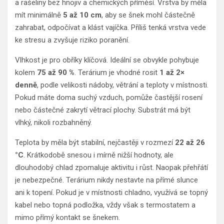
a rašeliny bez hnojiv a chemických příměsí. Vrstva by měla
mít minimálně
5 až 10 cm
, aby se šnek mohl částečně
zahrabat, odpočívat a klást vajíčka. Příliš tenká vrstva vede
ke stresu a zvyšuje riziko poranění.
Vlhkost je pro obříky klíčová. Ideální se obvykle pohybuje
kolem
75 až 90 %
. Terárium je vhodné rosit
1 až 2×
denně
, podle velikosti nádoby, větrání a teploty v místnosti.
Pokud máte doma suchý vzduch, pomůže častější rosení
nebo částečné zakrytí větrací plochy. Substrát má být
vlhký, nikoli rozbahněný.
Teplota by měla být stabilní, nejčastěji v rozmezí
22 až 26
°C
. Krátkodobě snesou i mírně nižší hodnoty, ale
dlouhodobý chlad zpomaluje aktivitu i růst. Naopak přehřátí
je nebezpečné. Terárium nikdy nestavte na přímé slunce
ani k topení. Pokud je v místnosti chladno, využívá se topný
kabel nebo topná podložka, vždy však s termostatem a
mimo přímý kontakt se šnekem.