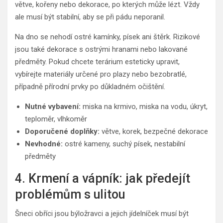
větve, kořeny nebo dekorace, po kterých může lézt. Vždy
ale musí být stabilní, aby se při pádu neporanil.
Na dno se nehodí ostré kamínky, písek ani štěrk. Rizikové
jsou také dekorace s ostrými hranami nebo lakované
předměty. Pokud chcete terárium esteticky upravit,
vybírejte materiály určené pro plazy nebo bezobratlé,
případně přírodní prvky po důkladném očištění.
Nutné vybavení:
miska na krmivo, miska na vodu, úkryt,
teploměr, vlhkoměr
Doporučené doplňky:
větve, korek, bezpečné dekorace
Nevhodné:
ostré kameny, suchý písek, nestabilní
předměty
4. Krmení a vápník: jak předejít
problémům s ulitou
Šneci obříci jsou býložravci a jejich jídelníček musí být