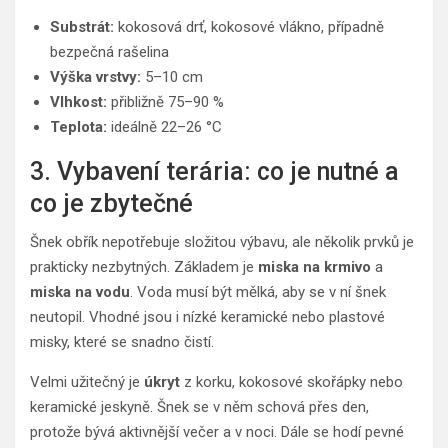
Substrát:
kokosová drť, kokosové vlákno, případně
bezpečná rašelina
Výška vrstvy:
5–10 cm
Vlhkost:
přibližně 75–90 %
Teplota:
ideálně 22–26 °C
3. Vybavení terária: co je nutné a
co je zbytečné
Šnek obřík nepotřebuje složitou výbavu, ale několik prvků je
prakticky nezbytných. Základem je
miska na krmivo
a
miska na vodu
. Voda musí být mělká, aby se v ní šnek
neutopil. Vhodné jsou i nízké keramické nebo plastové
misky, které se snadno čistí.
Velmi užitečný je
úkryt
z korku, kokosové skořápky nebo
keramické jeskyně. Šnek se v něm schová přes den,
protože bývá aktivnější večer a v noci. Dále se hodí pevné