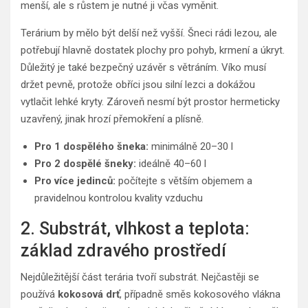
menší, ale s růstem je nutné ji včas vyměnit.
Terárium by mělo být delší než vyšší. Šneci rádi lezou, ale
potřebují hlavně dostatek plochy pro pohyb, krmení a úkryt.
Důležitý je také bezpečný uzávěr s větráním. Víko musí
držet pevně, protože obříci jsou silní lezci a dokážou
vytlačit lehké kryty. Zároveň nesmí být prostor hermeticky
uzavřený, jinak hrozí přemokření a plísně.
Pro 1 dospělého šneka:
minimálně 20–30 l
Pro 2 dospělé šneky:
ideálně 40–60 l
Pro více jedinců:
počítejte s větším objemem a
pravidelnou kontrolou kvality vzduchu
2. Substrát, vlhkost a teplota:
základ zdravého prostředí
Nejdůležitější část terária tvoří substrát. Nejčastěji se
používá
kokosová drť
, případně směs kokosového vlákna