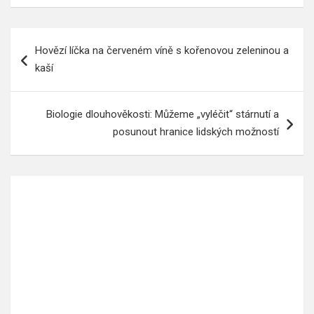
Navigace
Hovězí líčka na červeném víně s kořenovou zeleninou a
pro
kaší
příspěvek
Biologie dlouhověkosti: Můžeme „vyléčit“ stárnutí a
posunout hranice lidských možností