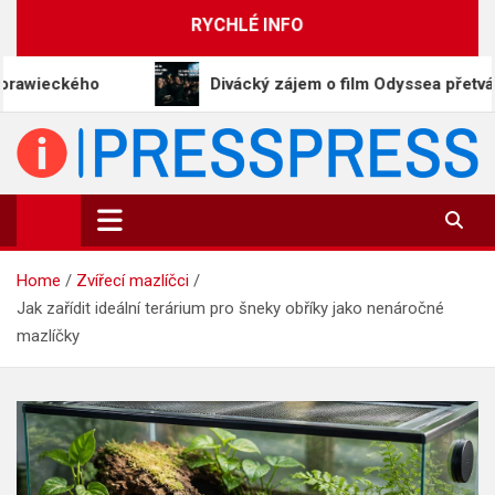
Skip
RYCHLÉ INFO
to
content
Divácký zájem o film Odyssea přetváří Homéra n
PressPress.cz
Vaše zprávy v souvislostech
Home
Zvířecí mazlíčci
Jak zařídit ideální terárium pro šneky obříky jako nenáročné
mazlíčky