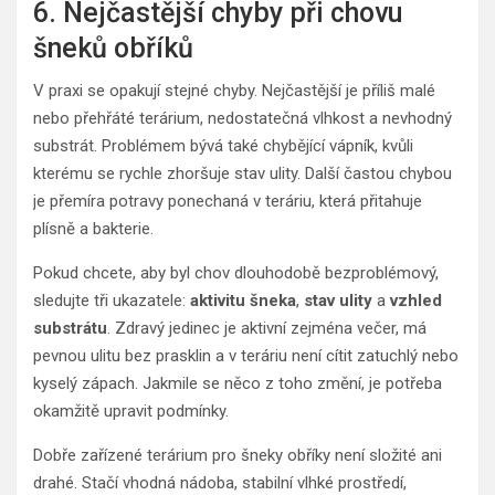
6. Nejčastější chyby při chovu
šneků obříků
V praxi se opakují stejné chyby. Nejčastější je příliš malé
nebo přehřáté terárium, nedostatečná vlhkost a nevhodný
substrát. Problémem bývá také chybějící vápník, kvůli
kterému se rychle zhoršuje stav ulity. Další častou chybou
je přemíra potravy ponechaná v teráriu, která přitahuje
plísně a bakterie.
Pokud chcete, aby byl chov dlouhodobě bezproblémový,
sledujte tři ukazatele:
aktivitu šneka
,
stav ulity
a
vzhled
substrátu
. Zdravý jedinec je aktivní zejména večer, má
pevnou ulitu bez prasklin a v teráriu není cítit zatuchlý nebo
kyselý zápach. Jakmile se něco z toho změní, je potřeba
okamžitě upravit podmínky.
Dobře zařízené terárium pro šneky obříky není složité ani
drahé. Stačí vhodná nádoba, stabilní vlhké prostředí,