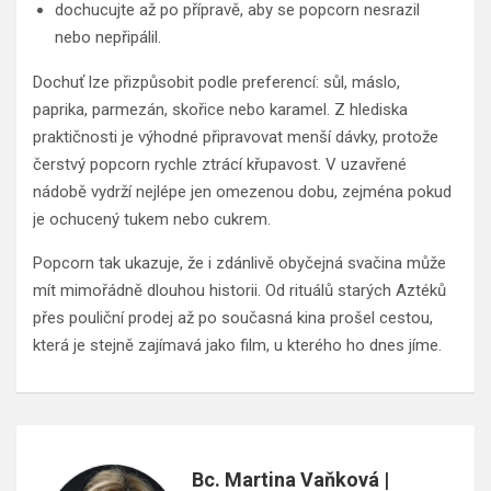
dochucujte až po přípravě, aby se popcorn nesrazil
nebo nepřipálil.
Dochuť lze přizpůsobit podle preferencí: sůl, máslo,
paprika, parmezán, skořice nebo karamel. Z hlediska
praktičnosti je výhodné připravovat menší dávky, protože
čerstvý popcorn rychle ztrácí křupavost. V uzavřené
nádobě vydrží nejlépe jen omezenou dobu, zejména pokud
je ochucený tukem nebo cukrem.
Popcorn tak ukazuje, že i zdánlivě obyčejná svačina může
mít mimořádně dlouhou historii. Od rituálů starých Aztéků
přes pouliční prodej až po současná kina prošel cestou,
která je stejně zajímavá jako film, u kterého ho dnes jíme.
Bc. Martina Vaňková |