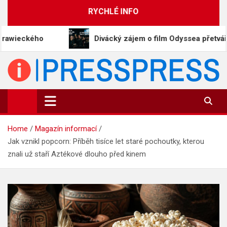
Skip
RYCHLÉ INFO
to
content
Divácký zájem o film Odyssea přetváří Homéra na 
PressPress.cz
Vaše zprávy v souvislostech
Home
Magazín informací
Jak vznikl popcorn: Příběh tisíce let staré pochoutky, kterou
znali už staří Aztékové dlouho před kinem