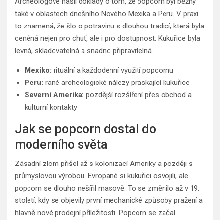
Archeologové našli doklady o tom, že popcorn byl běžný
také v oblastech dnešního Nového Mexika a Peru. V praxi
to znamená, že šlo o potravinu s dlouhou tradicí, která byla
ceněná nejen pro chuť, ale i pro dostupnost. Kukuřice byla
levná, skladovatelná a snadno připravitelná.
Mexiko:
rituální a každodenní využití popcornu
Peru:
rané archeologické nálezy praskající kukuřice
Severní Amerika:
pozdější rozšíření přes obchod a
kulturní kontakty
Jak se popcorn dostal do
moderního světa
Zásadní zlom přišel až s kolonizací Ameriky a později s
průmyslovou výrobou. Evropané si kukuřici osvojili, ale
popcorn se dlouho nešířil masově. To se změnilo až v 19.
století, kdy se objevily první mechanické způsoby pražení a
hlavně nové prodejní příležitosti. Popcorn se začal