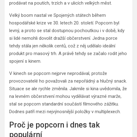
prodávat na poutích, trzích a v ulicích velkých měst.
Velký boom nastal ve Spojených státech během
hospodářské krize ve 30. letech 20. století. Popcorn byl
levný, a proto se stal dostupnou pochoutkou i v době, kdy
si lidé nemohli dovolit dražší občerstvení. Jedna porce
tehdy stála jen několik centů, což z něj udělalo ideální
produkt pro masový trh. A právě tehdy se začalo rodit jeho
spojení s kinem.
V kinech se popcorn nejprve neprodával, protože
provozovatelé ho považovali za nepořádný a hlučný snack.
Situace se ale rychle změnila. Jakmile si kina uvědomila, že
na levném občerstvení mohou vydělávat výrazné marže,
stal se popcorn standardní součástí filmového zážitku.
Dodnes patří mezi nejvýnosnější položky v multiplexech.
Proč je popcorn i dnes tak
populární