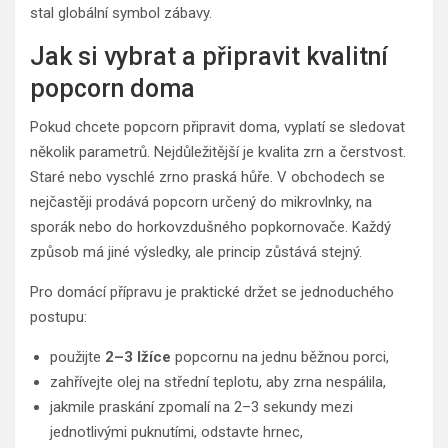
stal globální symbol zábavy.
Jak si vybrat a připravit kvalitní
popcorn doma
Pokud chcete popcorn připravit doma, vyplatí se sledovat
několik parametrů. Nejdůležitější je kvalita zrn a čerstvost.
Staré nebo vyschlé zrno praská hůře. V obchodech se
nejčastěji prodává popcorn určený do mikrovlnky, na
sporák nebo do horkovzdušného popkornovače. Každý
způsob má jiné výsledky, ale princip zůstává stejný.
Pro domácí přípravu je praktické držet se jednoduchého
postupu:
použijte
2–3 lžíce
popcornu na jednu běžnou porci,
zahřívejte olej na střední teplotu, aby zrna nespálila,
jakmile praskání zpomalí na 2–3 sekundy mezi
jednotlivými puknutími, odstavte hrnec,