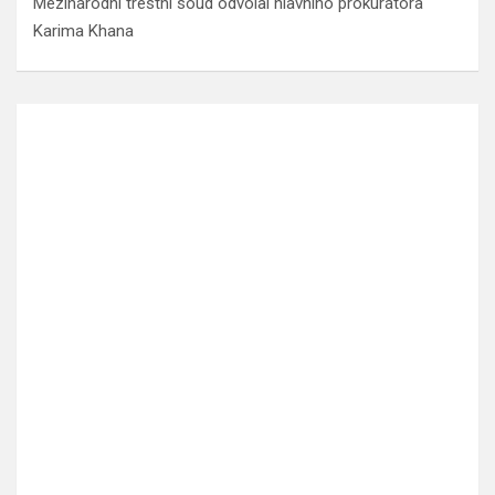
Mezinárodní trestní soud odvolal hlavního prokurátora
Karima Khana