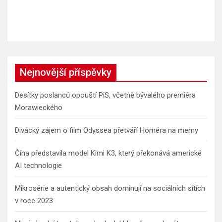
Nejnovější příspěvky
Desítky poslanců opouští PiS, včetně bývalého premiéra
Morawieckého
Divácký zájem o film Odyssea přetváří Homéra na memy
Čína představila model Kimi K3, který překonává americké
AI technologie
Mikrosérie a autentický obsah dominují na sociálních sítích
v roce 2023