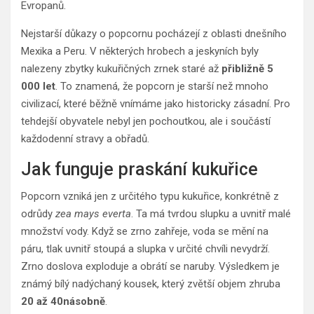
Evropanů.
Nejstarší důkazy o popcornu pocházejí z oblasti dnešního
Mexika a Peru. V některých hrobech a jeskyních byly
nalezeny zbytky kukuřičných zrnek staré až
přibližně 5
000 let
. To znamená, že popcorn je starší než mnoho
civilizací, které běžně vnímáme jako historicky zásadní. Pro
tehdejší obyvatele nebyl jen pochoutkou, ale i součástí
každodenní stravy a obřadů.
Jak funguje praskání kukuřice
Popcorn vzniká jen z určitého typu kukuřice, konkrétně z
odrůdy
zea mays everta
. Ta má tvrdou slupku a uvnitř malé
množství vody. Když se zrno zahřeje, voda se mění na
páru, tlak uvnitř stoupá a slupka v určité chvíli nevydrží.
Zrno doslova exploduje a obrátí se naruby. Výsledkem je
známý bílý nadýchaný kousek, který zvětší objem zhruba
20 až 40násobně
.