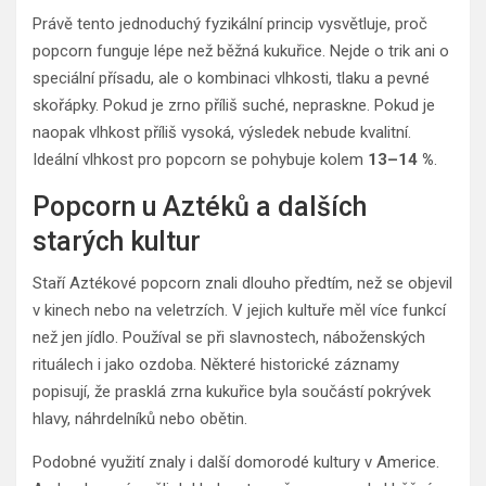
Právě tento jednoduchý fyzikální princip vysvětluje, proč
popcorn funguje lépe než běžná kukuřice. Nejde o trik ani o
speciální přísadu, ale o kombinaci vlhkosti, tlaku a pevné
skořápky. Pokud je zrno příliš suché, nepraskne. Pokud je
naopak vlhkost příliš vysoká, výsledek nebude kvalitní.
Ideální vlhkost pro popcorn se pohybuje kolem
13–14 %
.
Popcorn u Aztéků a dalších
starých kultur
Staří Aztékové popcorn znali dlouho předtím, než se objevil
v kinech nebo na veletrzích. V jejich kultuře měl více funkcí
než jen jídlo. Používal se při slavnostech, náboženských
rituálech i jako ozdoba. Některé historické záznamy
popisují, že prasklá zrna kukuřice byla součástí pokrývek
hlavy, náhrdelníků nebo obětin.
Podobné využití znaly i další domorodé kultury v Americe.