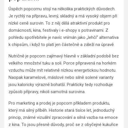
Úspěch popcornu stojí na několika praktických důvodech.
Je rychlý na přípravu, levný, skladný a má vysoký objem při
nízké ceně surovin. To z něj dělá atraktivní produkt pro
domácnosti, kina, festivaly i e-shopy s potravinami. Z
pohledu spotřebitele je navíc vnímán jako „lehčí“ alternativa
k chipsům, i když to platí jen částečně a záleží na úpravě.
Nutričně je popcorn zajímavý hlavně v základní podobě bez
velkého množství tuku a soli. Porce připravená na horkém
vzduchu může mít relativně nízkou energetickou hodnotu.
Naopak karamelové, máslové nebo silně solené varianty
jsou kaloricky výrazně bohatší. Prakticky tedy rozhoduje
způsob přípravy, nikoli samotná surovina.
Pro marketing a prodej je popcorn příkladem produktu,
který má silný příběh. Historie stará tisíce let, jednoduchý
princip, známé vizuální zpracování a silná vazba na emoce
z kina. To jsou přesně důvody, proč se z obyčejné kukuřice