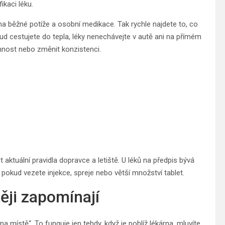
ikaci léku.
y na běžné potíže a osobní medikace. Tak rychle najdete to, co
kud cestujete do tepla, léky nenechávejte v autě ani na přímém
innost nebo změnit konzistenci.
t aktuální pravidla dopravce a letiště. U léků na předpis bývá
pokud vezete injekce, spreje nebo větší množství tablet.
těji zapomínají
a místě“. To funguje jen tehdy, když je poblíž lékárna, mluvíte