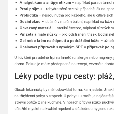
Analgetikum a antipyretikum
– například paracetamol 
Proti průjmu
– rehydratační roztok, případně lék na zpom
Probiotika
– nejsou nutná pro každého, ale u citlivějšíc
Dezinfekce
– ideálně v malém balení, například na bázi
Obvazový materiál
– sterilní čtverce, náplasti různých ve
Pinzeta a malé nůžky
– pro odstranění třísek, bodlin n
Gel nebo krém na štípnutí a podráždění kůže
– užiteč
Opalovací přípravek s vysokým SPF
a
přípravek po o
U lidí, kteří pravidelně trpí na kinetózu, alergie nebo migrény,
doma. Pokud je máte předepsané na recept, vezměte dostate
Léky podle typu cesty: pláž,
Obsah lékárničky by měl odpovídat tomu, kam jedete. Jinak
na třítýdenní pobyt v tropech. U pobytu u moře je nejčastěj
střevní potíže z jiné kuchyně. V horách přibývá riziko puchýř
důležité myslet na kvalitní repelent a důslednou hygienu ruk