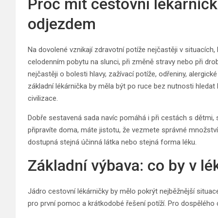
Proč mít cestovní lékárnič
odjezdem
Na dovolené vznikají zdravotní potíže nejčastěji v situacích,
celodenním pobytu na slunci, při změně stravy nebo při dro
nejčastěji o bolesti hlavy, zažívací potíže, odřeniny, alergic
základní lékárnička by měla být po ruce bez nutnosti hled
civilizace.
Dobře sestavená sada navíc pomáhá i při cestách s dětmi,
připravíte doma, máte jistotu, že vezmete správné množství, 
dostupná stejná účinná látka nebo stejná forma léku.
Základní výbava: co by v l
Jádro cestovní lékárničky by mělo pokrýt nejběžnější situa
pro první pomoc a krátkodobé řešení potíží. Pro dospělého 