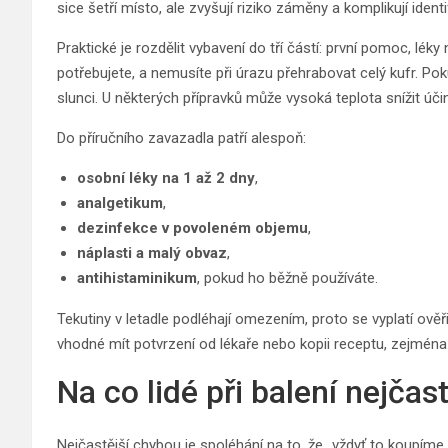
sice šetří místo, ale zvyšují riziko záměny a komplikují identif
Praktické je rozdělit vybavení do tří částí: první pomoc, lék
potřebujete, a nemusíte při úrazu přehrabovat celý kufr. Po
slunci. U některých přípravků může vysoká teplota snížit úč
Do příručního zavazadla patří alespoň:
osobní léky na 1 až 2 dny
,
analgetikum
,
dezinfekce v povoleném objemu
,
náplasti a malý obvaz
,
antihistaminikum
, pokud ho běžně používáte.
Tekutiny v letadle podléhají omezením, proto se vyplatí ověři
vhodné mít potvrzení od lékaře nebo kopii receptu, zejména 
Na co lidé při balení nejčas
Nejčastější chybou je spoléhání na to, že „vždyť to koupíme n