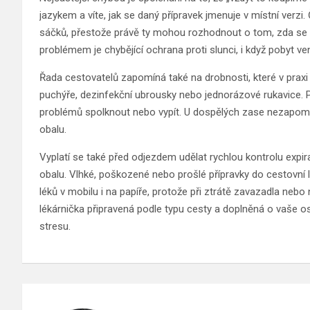
jazykem a víte, jak se daný přípravek jmenuje v místní ver
sáčků, přestože právě ty mohou rozhodnout o tom, zda se 
problémem je chybějící ochrana proti slunci, i když pobyt ve
Řada cestovatelů zapomíná také na drobnosti, které v praxi še
puchýře, dezinfekční ubrousky nebo jednorázové rukavice. Pok
problémů spolknout nebo vypít. U dospělých zase nezapomeň
obalu.
Vyplatí se také před odjezdem udělat rychlou kontrolu expir
obalu. Vlhké, poškozené nebo prošlé přípravky do cestovní 
léků v mobilu i na papíře, protože při ztrátě zavazadla nebo
lékárnička připravená podle typu cesty a doplněná o vaše o
stresu.