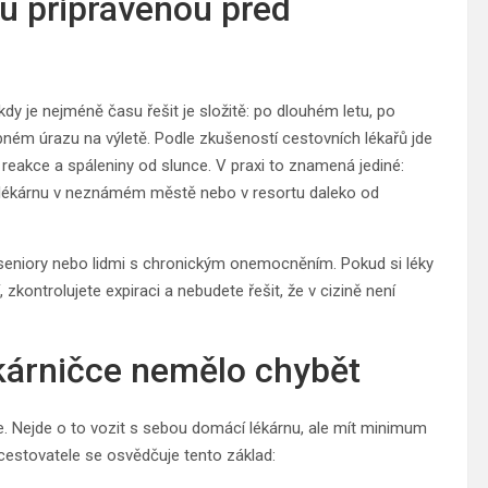
ku připravenou před
 kdy je nejméně času řešit je složitě: po dlouhém letu, po
bném úrazu na výletě. Podle zkušeností cestovních lékařů jde
ké reakce a spáleniny od slunce. V praxi to znamená jediné:
at lékárnu v neznámém městě nebo v resortu daleko od
 seniory nebo lidmi s chronickým onemocněním. Pokud si léky
zkontrolujete expiraci a nebudete řešit, že v cizině není
ékárničce nemělo chybět
ce. Nejde o to vozit s sebou domácí lékárnu, ale mít minimum
cestovatele se osvědčuje tento základ: