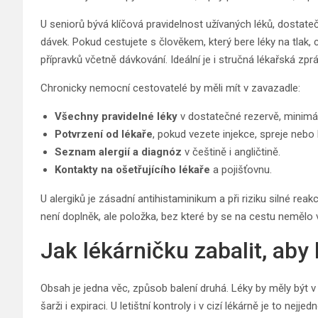
U seniorů bývá klíčová pravidelnost užívaných léků, dostat
dávek. Pokud cestujete s člověkem, který bere léky na tlak
přípravků včetně dávkování. Ideální je i stručná lékařská zpr
Chronicky nemocní cestovatelé by měli mít v zavazadle:
Všechny pravidelné léky
v dostatečné rezervě, minimál
Potvrzení od lékaře
, pokud vezete injekce, spreje nebo 
Seznam alergií a diagnóz
v češtině i angličtině.
Kontakty na ošetřujícího lékaře
a pojišťovnu.
U alergiků je zásadní antihistaminikum a při riziku silné re
není doplněk, ale položka, bez které by se na cestu nemělo 
Jak lékárničku zabalit, aby
Obsah je jedna věc, způsob balení druhá. Léky by měly být v
šarži i expiraci. U letištní kontroly i v cizí lékárně je to ne