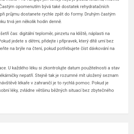
zi. Častým opomenutím bývá také dostatek rehydratačních
při průjmu dostanete rychle zpět do formy. Druhým častým
nku trvá jen několik hodin denně.
tří čas: digitální teploměr, pinzetu na klíště, náplasti na
ud jedete s dětmi, přidejte i přípravek, který dítě umí bez
te na brýle na čtení, pokud potřebujete číst dávkování na
ace. U každého léku si zkontrolujte datum použitelnosti a stav
lékárničky nepatří. Stejně tak je rozumné mít uložený seznam
 návštěvě lékaře v zahraničí je to rychlá pomoc. Pokud je
sobní léky, zvládne většinu běžných situací bez zbytečného