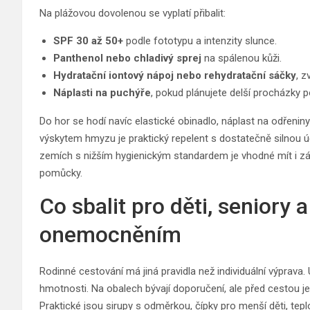
Na plážovou dovolenou se vyplatí přibalit:
SPF 30 až 50+
podle fototypu a intenzity slunce.
Panthenol nebo chladivý sprej
na spálenou kůži.
Hydratační iontový nápoj nebo rehydratační sáčky
, z
Náplasti na puchýře
, pokud plánujete delší procházky 
Do hor se hodí navíc elastické obinadlo, náplast na odřeniny
výskytem hmyzu je praktický repelent s dostatečně silnou úč
zemích s nižším hygienickým standardem je vhodné mít i zá
pomůcky.
Co sbalit pro děti, seniory 
onemocněním
Rodinné cestování má jiná pravidla než individuální výprava. 
hmotnosti. Na obalech bývají doporučení, ale před cestou je
Praktické jsou sirupy s odměrkou, čípky pro menší děti, tepl