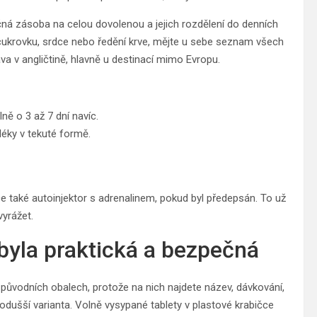
ečná zásoba na celou dovolenou a jejich rozdělení do denních
, cukrovku, srdce nebo ředění krve, mějte u sebe seznam všech
áva v angličtině, hlavně u destinací mimo Evropu.
ně o 3 až 7 dní navíc.
léky v tekuté formě.
akce také autoinjektor s adrenalinem, pokud byl předepsán. To už
vyrážet.
 byla praktická a bezpečná
 původních obalech, protože na nich najdete název, dávkování,
jjednodušší varianta. Volně vysypané tablety v plastové krabičce