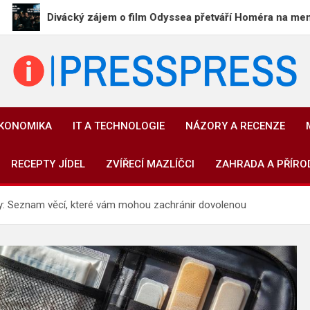
vácký zájem o film Odyssea přetváří Homéra na memy
PressPress.cz
Vaše zprávy v souvislostech
EKONOMIKA
IT A TECHNOLOGIE
NÁZORY A RECENZE
RECEPTY JÍDEL
ZVÍŘECÍ MAZLÍČCI
ZAHRADA A PŘÍRO
sty: Seznam věcí, které vám mohou zachránir dovolenou