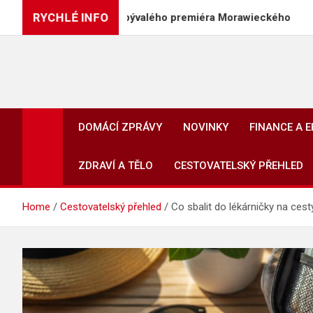
Skip
RYCHLÉ INFO
í PiS, včetně bývalého premiéra Morawieckého
Di
to
content
DOMÁCÍ ZPRÁVY
NOVINKY
FINANCE A 
ZDRAVÍ A TĚLO
CESTOVATELSKÝ PŘEHLED
Home
Cestovatelský přehled
Co sbalit do lékárničky na ce