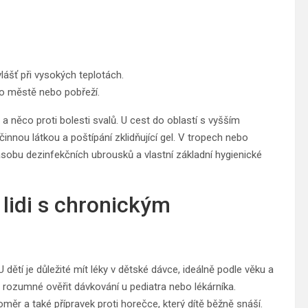
vlášť při vysokých teplotách.
po městě nebo pobřeží.
 a něco proti bolesti svalů. U cest do oblastí s vyšším
innou látkou a poštípání zklidňující gel. V tropech nebo
sobu dezinfekčních ubrousků a vlastní základní hygienické
a lidi s chronickým
U dětí je důležité mít léky v dětské dávce, ideálně podle věku a
 rozumné ověřit dávkování u pediatra nebo lékárníka.
oměr a také přípravek proti horečce, který dítě běžně snáší.