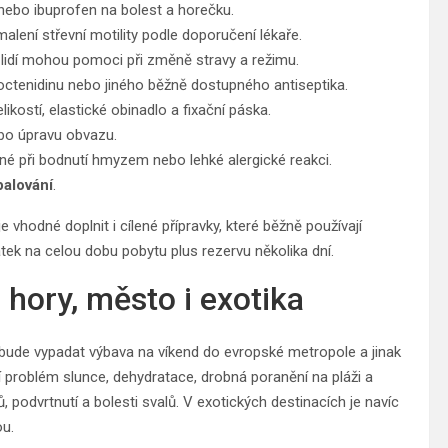
nebo ibuprofen na bolest a horečku.
alení střevní motility podle doporučení lékaře.
h lidí mohou pomoci při změně stravy a režimu.
 octenidinu nebo jiného běžně dostupného antiseptika.
likostí, elastické obinadlo a fixační páska.
ebo úpravu obvazu.
né při bodnutí hmyzem nebo lehké alergické reakci.
palování
.
 je vhodné doplnit i cílené přípravky, které běžně používají
k na celou dobu pobytu plus rezervu několika dní.
 hory, město i exotika
 bude vypadat výbava na víkend do evropské metropole a jinak
ší problém slunce, dehydratace, drobná poranění na pláži a
ů, podvrtnutí a bolesti svalů. V exotických destinacích je navíc
ou.