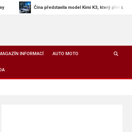
Čína představila model Kimi K3, který překonává americké A
MAGAZÍN INFORMACÍ
AUTO MOTO
DA