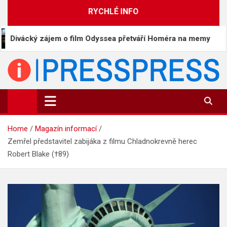
Skip
RYCHLÉ INFO
to
content
ájem o film Odyssea přetváří Homéra na memy
Čín
PressPress.cz
Vaše zprávy v souvislostech
Home
Magazín informací
Zemřel představitel zabijáka z filmu Chladnokrevně herec
Robert Blake (†89)