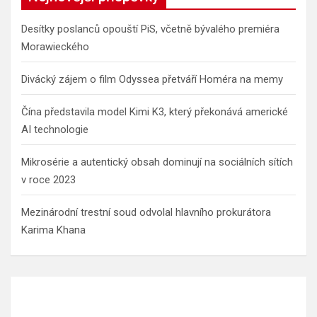
Desítky poslanců opouští PiS, včetně bývalého premiéra
Morawieckého
Divácký zájem o film Odyssea přetváří Homéra na memy
Čína představila model Kimi K3, který překonává americké
AI technologie
Mikrosérie a autentický obsah dominují na sociálních sítích
v roce 2023
Mezinárodní trestní soud odvolal hlavního prokurátora
Karima Khana