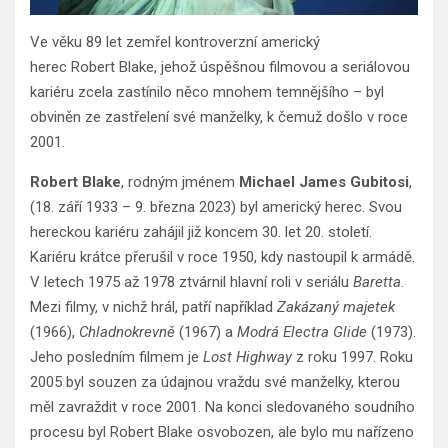
Ve věku 89 let zemřel kontroverzní americký
herec Robert Blake, jehož úspěšnou filmovou a seriálovou
kariéru zcela zastínilo něco mnohem temnějšího – byl
obviněn ze zastřelení své manželky, k čemuž došlo v roce
2001.
Robert Blake
, rodným jménem
Michael James Gubitosi
,
(18. září 1933 – 9. března 2023) byl americký herec. Svou
hereckou kariéru zahájil již koncem 30. let 20. století.
Kariéru krátce přerušil v roce 1950, kdy nastoupil k armádě.
V letech 1975 až 1978 ztvárnil hlavní roli v seriálu
Baretta
.
Mezi filmy, v nichž hrál, patří například
Zakázaný majetek
(1966),
Chladnokrevně
(1967) a
Modrá Electra Glide
(1973).
Jeho posledním filmem je
Lost Highway
z roku 1997. Roku
2005 byl souzen za údajnou vraždu své manželky, kterou
měl zavraždit v roce 2001. Na konci sledovaného soudního
procesu byl Robert Blake osvobozen, ale bylo mu nařízeno